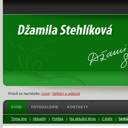
Právě se nacházíte:
Úvod
/
Setkání a události
ÚVOD
FOTOGALERIE
KONTAKTY
Téma dne
|
Aktuality
|
Politika
|
Na aktuální téma
|
Z diáře
|
Setká