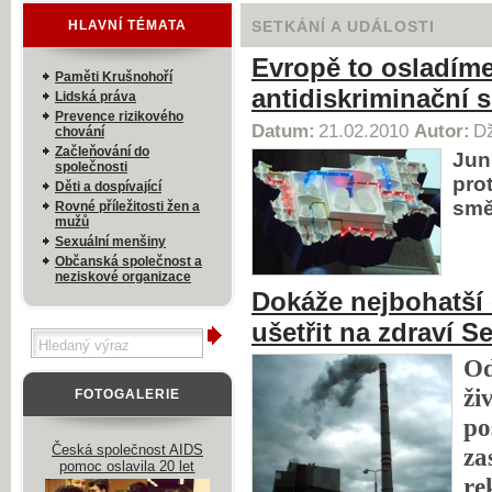
HLAVNÍ TÉMATA
SETKÁNÍ A UDÁLOSTI
Evropě to osladím
Paměti Krušnohoří
antidiskriminační 
Lidská práva
Prevence rizikového
Datum:
21.02.2010
Autor:
Dž
chování
Začleňování do
Jun
společnosti
pro
Děti a dospívající
smě
Rovné příležitosti žen a
mužů
Sexuální menšiny
Občanská společnost a
neziskové organizace
Dokáže nejbohatší 
ušetřit na zdraví 
Od
ži
FOTOGALERIE
po
Česká společnost AIDS
za
pomoc oslavila 20 let
re