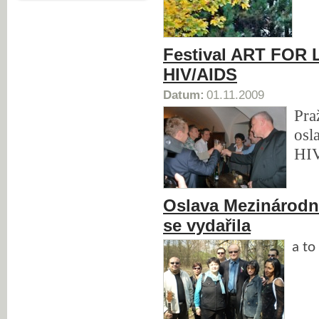
Festival ART FOR L
HIV/AIDS
Datum:
01.11.2009
Pra
osl
HIV
Oslava Mezinárod
se vydařila
a to