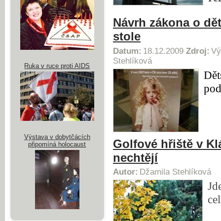
Návrh zákona o dě
stole
Datum:
18.12.2009
Zdroj:
Vý
Stehlíková
Ruka v ruce proti AIDS
Dět
pod
Výstava v dobytčácích
Golfové hřiště v K
připomíná holocaust
nechtějí
Autor:
Džamila Stehlíková
Jd
ce