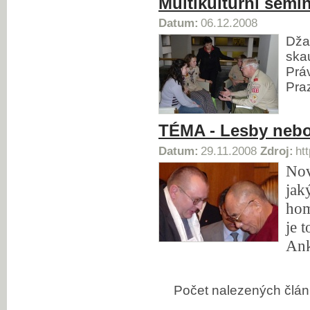
Multikulturní semin
Datum:
06.12.2008
Dža
ska
Práv
Pra
TÉMA - Lesby nebo
Datum:
29.11.2008
Zdroj:
ht
Nov
jak
hom
je 
Ank
Počet nalezených čl