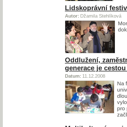
Lidskoprávní festiv
Autor:
Džamila Stehlíková
Mon
dok
Oddlužení, zaměst
generace je cestou
Datum:
11.12.2008
Na f
univ
dlo
vyl
pro 
zač