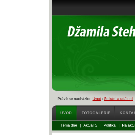
Právě se nacházíte:
Úvod
/
Setkání a události
ÚVOD
FOTOGALERIE
KONTA
Téma dne
|
Aktuality
|
Politika
|
Na aktu