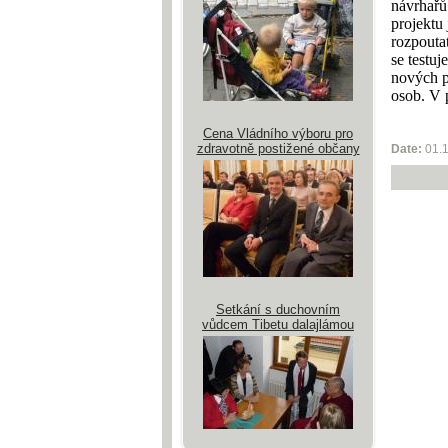
návrhařů
projektu
rozpouta
se testuj
nových p
osob. V 
Cena Vládního výboru pro
zdravotně postižené občany
Date:
01.
Setkání s duchovním
vůdcem Tibetu dalajlámou