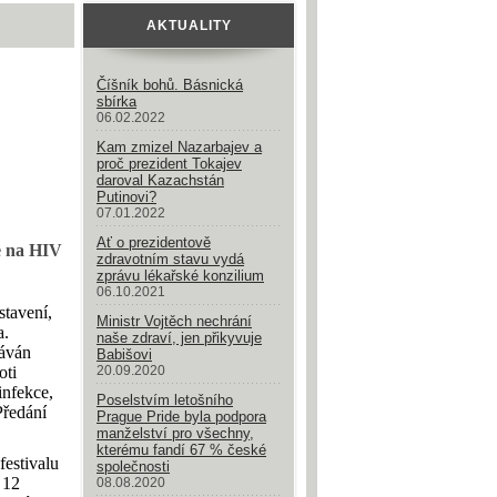
AKTUALITY
Číšník bohů. Básnická
sbírka
06.02.2022
Kam zmizel Nazarbajev a
proč prezident Tokajev
daroval Kazachstán
Putinovi?
07.01.2022
Ať o prezidentově
de na HIV
zdravotním stavu vydá
zprávu lékařské konzilium
06.10.2021
stavení,
Ministr Vojtěch nechrání
a.
naše zdraví, jen přikyvuje
dáván
Babišovi
oti
20.09.2020
infekce,
Poselstvím letošního
Předání
Prague Pride byla podpora
manželství pro všechny,
kterému fandí 67 % české
festivalu
společnosti
 12
08.08.2020