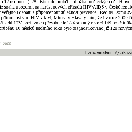
 a 12 osobností). 28. listopadu proběhla dražba uměleckých děl.
Hlavní
 je snaha upozornit na nárůst nových případů HIV/AIDS v České republ
t veřejnou debatu a připomenout důležitost prevence.
Ředitel Domu svě
e přítomnost viru HIV v krvi, Miroslav Hlavatý míní, že i v roce 2009 čí
řípadů HIV pozitivních přesáhne loňský smutný rekord 149 nově infi
průběhu 10 měsíců letošního roku bylo diagnostikováno již 128 nových
11.2009
Poslat emailem
|
Vytisknou