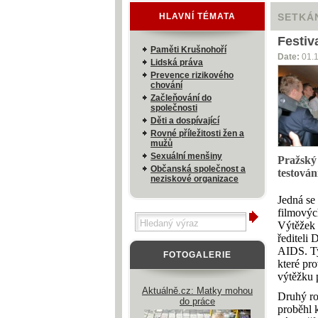
HLAVNÍ TÉMATA
SETKÁN
Festiv
Paměti Krušnohoří
Date:
01.
Lidská práva
Prevence rizikového
chování
Začleňování do
společnosti
Děti a dospívající
Rovné příležitosti žen a
mužů
Sexuální menšiny
Pražský 
Občanská společnost a
testován
neziskové organizace
Jedná se
filmovýc
Výtěžek 
řediteli
AIDS. Ty
FOTOGALERIE
které pr
výtěžku 
Aktuálně.cz: Matky mohou
Druhý ro
do práce
proběhl 