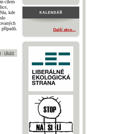
m cílem
ice,
tla, kde
KALENDÁŘ
slo
kovaných
 případů.
Další akce...
t
|
Uložit