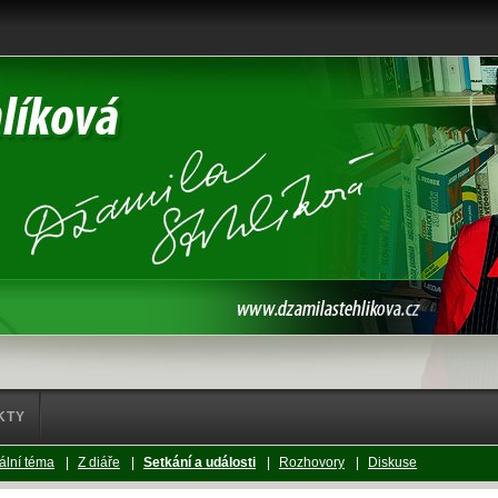
KTY
ální téma
|
Z diáře
|
Setkání a události
|
Rozhovory
|
Diskuse