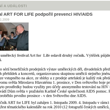
Í A UDÁLOSTI
al ART FOR LIFE podpořil prevenci HIV/AIDS
11.2009
umělecký festival Art for
Life oslavil druhý ročník. Výtěžek půj
í.
 o sérií benefičních prodejních výstav uměleckých děl, divadelních před
h přehlídek a koncertů, organizovanou skupinou umělců stejného jmén
ze vstupného na akce, ze sbírky a z prodeje artefaktů je každý rok pře
 Domu světla Miroslavu Hlavatému 1. prosince, v Den světového boje pr
to prostředky budou využity pro účely anonymního testování na HIV 
ovádí Dům světla v pražském Karlině České společnosti AIDS pomoc. 
proběhlo prvního prosince - v den Světového dne AIDS.
čník ART for LIFE byl zahájen 1. listopadu 2009. 4. listopadu v rámci 
křest tématického kalendáře na rok 2010 (12 fotografií českých umělců,