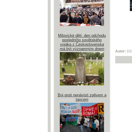
Milovické děti: den odchodu
posledního sovětského
vojáka z Československa
má být významným dnem
Autor:
Dža
Boj proti nenávisti zpěvem a
tancem