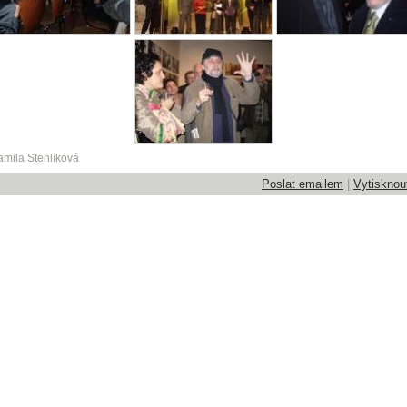
mila Stehlíková
Poslat emailem
|
Vytisknou