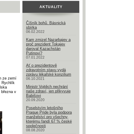
AKTUALITY
Číšník bohů. Básnická
sbírka
06.02.2022
Kam zmizel Nazarbajev a
proč prezident Tokajev
daroval Kazachstán
Putinovi?
07.01.2022
Ať o prezidentově
zdravotním stavu vydá
zprávu lékařské konzilium
in ze zemí
06.10.2021
 Rychlík
Ministr Vojtěch nechrání
lska
naše zdraví, jen přikyvuje
. března v
Babišovi
20.09.2020
Poselstvím letošního
Prague Pride byla podpora
manželství pro všechny,
kterému fandí 67 % české
společnosti
08.08.2020