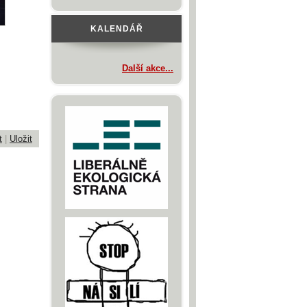
KALENDÁŘ
Další akce...
t
|
Uložit