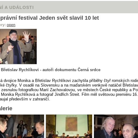
Í A UDÁLOSTI
právní festival Jeden svět slavil 10 let
ery:
open
 Břetislav Rychlíkovi - autoři dokumentu Černá srdce
á dvojice Monika a Břetislav Rychlíkovi zachytila příběhy čtyř romských rod
ké čtyřky. V osadě na Slovensku a na maďarském venkově natáčel Břetislav
y zesnulou fotografkou Marií Zachovalovou, ve městech České republiky a Po
 Monika Rychlíková a fotograf Jindřich Štreit. Film měl světovou premiéru 16
aujal především v zahraničí.
lerie