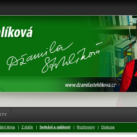
KTY
ální téma
|
Z diáře
|
Setkání a události
|
Rozhovory
|
Diskuse