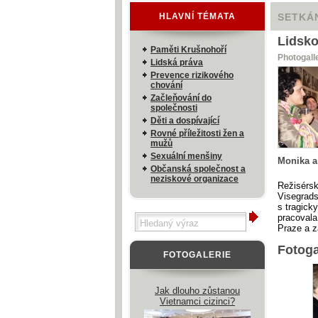
HLAVNÍ TÉMATA
SETKÁN
Lidsko
Paměti Krušnohoří
Photogall
Lidská práva
Prevence rizikového
chování
Začleňování do
společnosti
Děti a dospívající
Rovné příležitosti žen a
mužů
Sexuální menšiny
Monika a
Občanská společnost a
neziskové organizace
Režisérsk
Visegrads
s tragick
pracovala
Praze a z
Fotoga
FOTOGALERIE
Jak dlouho zůstanou
Vietnamci cizinci?