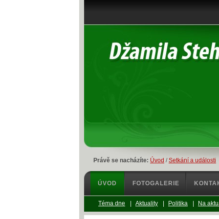
Právě se nacházíte:
Úvod
/
Setkání a události
ÚVOD
FOTOGALERIE
KONTA
Téma dne
|
Aktuality
|
Politika
|
Na aktu