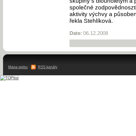
skupiny s dlouholetým 
společné zodpovědnoszti 
aktivity výchvy a působen
řekla Stehlíková.
Date:
06.12.2008
Mapa webu
|
RSS kanály