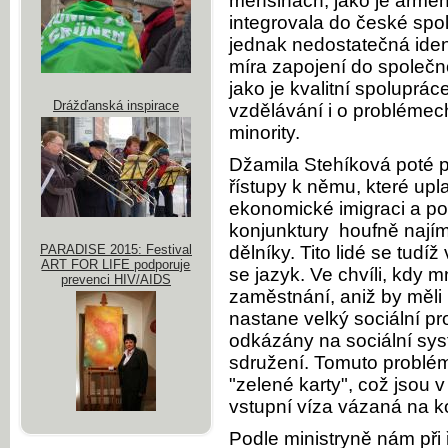
menšinách, jako je armén
integrovala do české spol
jednak nedostatečná ident
míra zapojení do společno
jako je kvalitní spoluprá
Drážďanská inspirace
vzdělávání i o problémec
minority.
Džamila Stehíková poté 
řístupy k němu, které upl
ekonomické imigraci a potí
konjunktury houfně najím
PARADISE 2015: Festival
dělníky. Tito lidé se tudí
ART FOR LIFE podporuje
se jazyk. Ve chvíli, kdy m
prevenci HIV/AIDS
zaměstnání, aniž by měli
nastane velký sociální pr
odkázány na sociální sy
sdružení. Tomuto problém
"zelené karty", což jsou 
vstupní víza vázaná na k
Podle ministryně nám při 