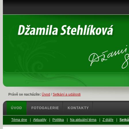
Právě se nacházíte:
Úvod
/
Setkání a události
ÚVOD
FOTOGALERIE
KONTAKTY
Téma dne
|
Aktuality
|
Politika
|
Na aktuální téma
|
Z diáře
|
Setká