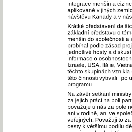
integrace menšin a cizi
aplikované v jiných zemí
návštěvu Kanady a v násl
Krátké představení dalšíc
základní představu o téma
menšin do společnosti a 
probíhal podle zásad proje
jednotlivé hosty a diskus
informace o osobnostech
Izraele, USA, Itálie, Vi
těchto skupinách vznikla 
této činnosti vytrvali i p
programu.
Na závěr setkání ministr
za jejich práci na poli par
považuje u nás za pole ne
ani v rodině, ani ve spol
veřejných. Považuji to za
cesty k většímu podílu dě