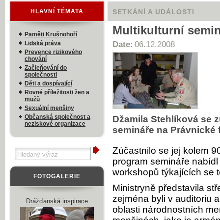
HLAVNÍ TÉMATA
SETKÁNÍ A UDÁLOSTI
Multikulturní semin
Paměti Krušnohoří
Lidská práva
Date:
06.12.2008
Prevence rizikového
chování
Začleňování do
společnosti
Děti a dospívající
Rovné příležitosti žen a
mužů
Sexuální menšiny
Občanská společnost a
Džamila Stehlíková se z
neziskové organizace
semináře na Právnické f
Zúčastnilo se jej kolem 9
program semináře nabídl
workshopů týkajících se t
FOTOGALERIE
Ministryně představila s
zejména byli v auditoriu au
Drážďanská inspirace
oblasti národnostních men