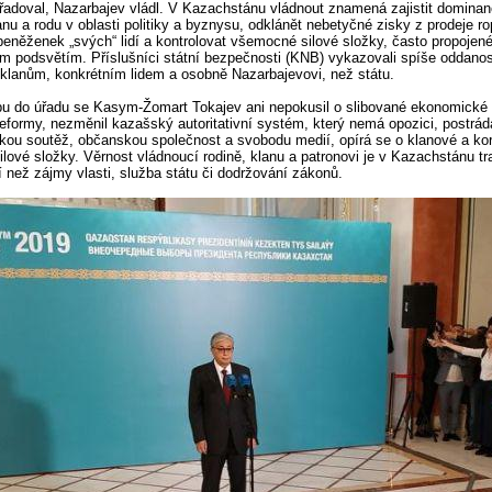
řadoval, Nazarbajev vládl. V Kazachstánu vládnout znamená zajistit dominan
lanu a rodu v oblasti politiky a byznysu, odklánět nebetyčné zisky z prodeje r
peněženek „svých“ lidí a kontrolovat všemocné silové složky, často propojen
ím podsvětím. Příslušníci státní bezpečnosti (KNB) vykazovali spíše oddanos
klanům, konkrétním lidem a osobně Nazarbajevovi, než státu.
u do úřadu se Kasym-Žomart Tokajev ani nepokusil o slibované ekonomické
 reformy, nezměnil kazašský autoritativní systém, který nemá opozici, postrád
ickou soutěž, občanskou společnost a svobodu medií, opírá se o klanové a ko
ilové složky. Věrnost vládnoucí rodině, klanu a patronovi je v Kazachstánu tr
ší než zájmy vlasti, služba státu či dodržování zákonů.