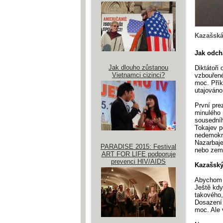
Kazašská
Jak odchá
Jak dlouho zůstanou
Diktátoři
Vietnamci cizinci?
vzbouřené
moc. Přík
utajováno
První pre
minulého 
sousední
Tokajev p
nedemokra
Nazarbaje
PARADISE 2015: Festival
nebo zemř
ART FOR LIFE podporuje
prevenci HIV/AIDS
Kazašský
Abychom p
Ještě kdy
takového,
Dosazení 
moc. Ale 