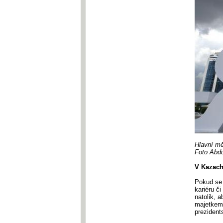
Hlavní mě
Foto Abdu
V Kazach
Pokud se 
kariéru či
natolik, 
majetkem,
prezident