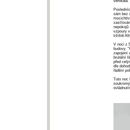
vertikála.
Posledníc
sám bez s
mocichtiv
zasíťován
nepokojů 
vzpoury v
tržiště Al
V noci z 
budovy. "
zapojení 
brutální 
před celý
dle dohod
řádění pol
Tuto noc 
soukromým
ovládnutí