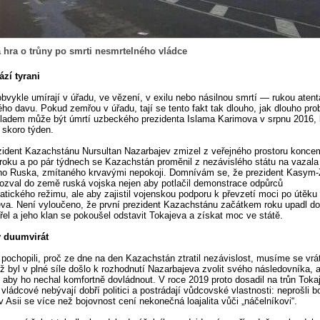
 hra o trůny po smrti nesmrtelného vládce
zí tyrani
 obvykle umírají v úřadu, ve vězení, v exilu nebo násilnou smrtí — rukou atent
ho davu. Pokud zemřou v úřadu, tají se tento fakt tak dlouho, jak dlouho pro
ladem může být úmrtí uzbeckého prezidenta Islama Karimova v srpnu 2016, 
 skoro týden.
zident Kazachstánu Nursultan Nazarbajev zmizel z veřejného prostoru konce
roku a po pár týdnech se Kazachstán proměnil z nezávislého státu na vazala
ho Ruska, zmítaného krvavými nepokoji. Domnívám se, že prezident Kasym
ozval do země ruská vojska nejen aby potlačil demonstrace odpůrců
tického režimu, ale aby zajistil vojenskou podporu k převzetí moci po útěku 
va. Není vyloučeno, že první prezident Kazachstánu začátkem roku upadl d
el a jeho klan se pokoušel odstavit Tokajeva a získat moc ve státě.
 duumvirát
ochopili, proč ze dne na den Kazachstán ztratil nezávislost, musíme se vrát
ž byl v plné síle došlo k rozhodnutí Nazarbajeva zvolit svého následovníka, a
 aby ho nechal komfortně dovládnout. V roce 2019 proto dosadil na trůn Toka
vládcové nebývají dobří politici a postrádají vůdcovské vlastnosti: neprošli 
v Asii se více než bojovnost cení nekonečná loajalita vůči „náčelníkovi“.