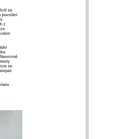
citl se
a povstání
ní
h z
 ze
 kolem
ádní
ika
. Nesmírně
otesty
icie se
apospas
klanu