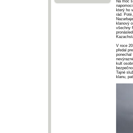
Na moc se
napomoci
který ho 
rád. Poté
Nazarbaje
klanový o
všechny f
pronásled
Kazachstá
V roce 20
předal pr
ponechal 
nevýrazné
kult osob
bezpečnos
Tajné slu
klanu, pa