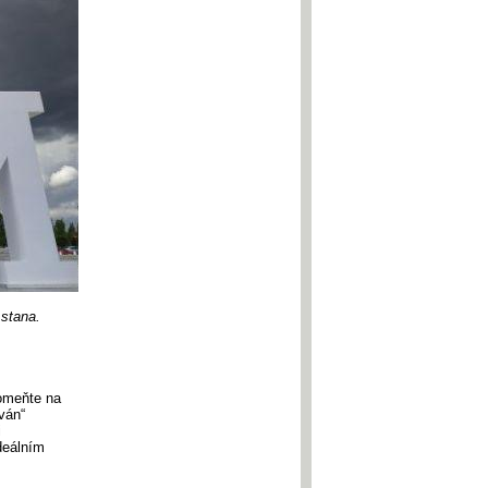
Astana.
pomeňte na
ován“
i
deálním