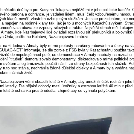
h několik dnů bylo pro Kasyma Tokajeva nejtěžšími v jeho politické kariéře. O
vého patrona a ochránce, je vzdálen lidem, musí čelit vzbouřenému národu 
ých klanů, nevěří vlastním ozbrojeným složkám. Je sice prezidentem, ale ne
 a napojen na rodinné klany tak, jak je to u mocných Kazachů zvykem. Strac
umocňovala obava ze vzpoury silových struktur. Největší strach měl Tokajev
 Almaty, kde Nazrbajevovi lidé ovládali rozsáhlou síť překupníků a bojovníků
tyn Orda, patřícího Bolatovi, Nazarbajevovu bratrovi.
5. na 6. ledna v Almaty byly mírné protesty narušeny rabováním a útoky na vl
GULAG-NET" informuje, že dle zdroje z FSB byla v Kazachstánu použita takt
vězňů do nepokojů hned poté, co demonstrace v Almaty nabíraly na rozsahu
řádění "titušek" demoralizovalo demonstranty, diskreditovalo mírné politické pr
m světem a legitimizovalo použití násilí ze strany bezpečnostních složek. Pol
y tuto noc stáhla, nechránila žádné důležité objekty a Almaty byla vydána n
okriminálních živlů.
Nazarbajevovi věrní obsadili letiště v Almaty, aby umožnili útěk rodinám jeho 
i letadly. Dle nějaké dohody mezi útočníky a ostrahou letiště 40 minut před
m letiště ochranka prostě odešla, zřejmě aby se vyhnula potyčkám.