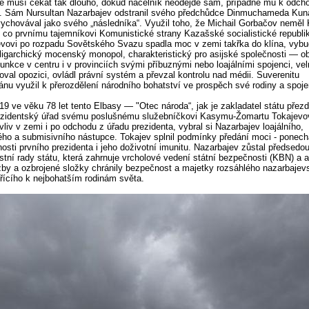
 musí čekat tak dlouho, dokud náčelník neodejde sám, případně mu k odch
. Sám Nursultan Nazarbajev odstranil svého předchůdce Dinmuchameda Kun
vychovával jako svého „následníka“. Využil toho, že Michail Gorbačov neměl
, co prvnímu tajemníkovi Komunistické strany Kazašské socialistické republi
vovi po rozpadu Sovětského Svazu spadla moc v zemi takřka do klína, vybu
ligarchický mocenský monopol, charakteristický pro asijské společnosti — ob
unkce v centru i v provinciích svými příbuznými nebo loajálními spojenci, vel
oval opozici, ovládl právní systém a převzal kontrolu nad médii. Suverenitu
nu využil k přerozdělení národního bohatství ve prospěch své rodiny a spoje
19 ve věku 78 let tento Elbasy — "Otec národa“, jak je zakladatel státu přezd
ezidentský úřad svému poslušnému služebníčkovi Kasymu-Žomartu Tokajevov
vliv v zemi i po odchodu z úřadu prezidenta, vybral si Nazarbajev loajálního,
ho a submisivního nástupce. Tokajev splnil podmínky předání moci - ponech
nosti prvního prezidenta i jeho doživotní imunitu. Nazarbajev zůstal předsedo
tní rady státu, která zahrnuje vrcholové vedení státní bezpečnosti (KBN) a 
žby a ozbrojené složky chránily bezpečnost a majetky rozsáhlého nazarbaje
třícího k nejbohatším rodinám světa.