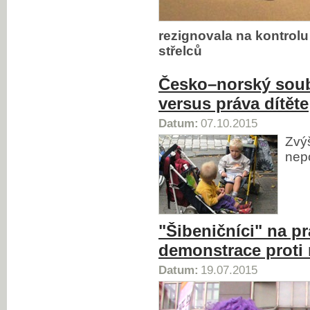
rezignovala na kontrol
střelců
Česko–norský soub
versus práva dítěte
Datum:
07.10.2015
Zvý
nep
"Šibeničníci" na pr
demonstrace proti n
Datum:
19.07.2015