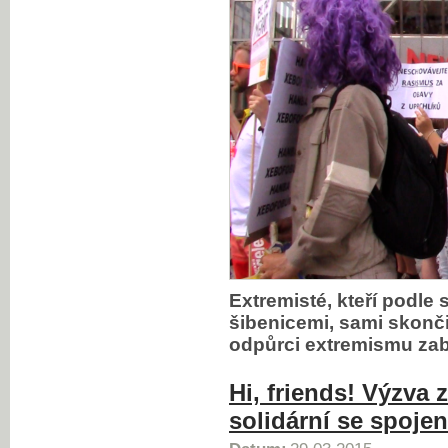
Extremisté, kteří podle
šibenicemi, sami skončil
odpůrci extremismu zab
Hi, friends! Výzva
solidární se spoje