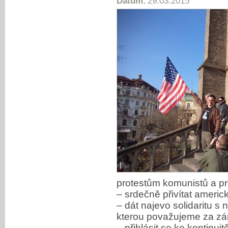
Datum:
29.03.2015
protestům komunistů a p
– srdečně přivítat americ
– dát najevo solidaritu s n
kterou považujeme za zár
– přihlásit se ke kontinuit