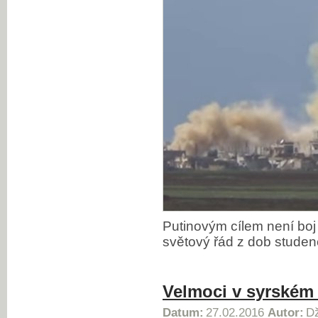
Putinovým cílem není boj 
světový řád z dob studen
Velmoci v syrském
Datum:
27.02.2016
Autor:
Dž