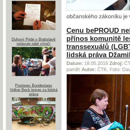
občanského zákoníku je 
Cenu bePROUD nebo
přínos komunitě le
Duhový Pride v Bratislavě
oslavuje páté výročí
transsexuálů (LGBT
lidská práva Džami
Datum:
18.05.2016
Zdroj:
ČT
paměť
Autor:
ČTK. Foto: Dav
Poslanec Bundestagu
Volker Beck bojuje za lidská
práva