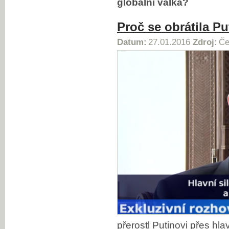
globální válka?
Proč se obrátila Pu
Datum:
27.01.2016
Zdroj:
Če
přerostl Putinovi přes hl