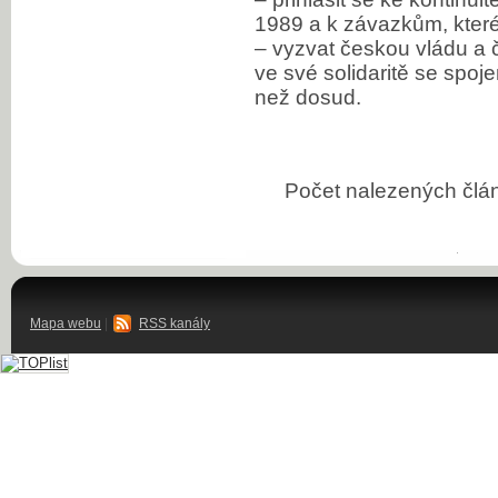
1989 a k závazkům, které
– vyzvat českou vládu a č
ve své solidaritě se spoj
než dosud.
Počet nalezených čl
Mapa webu
|
RSS kanály