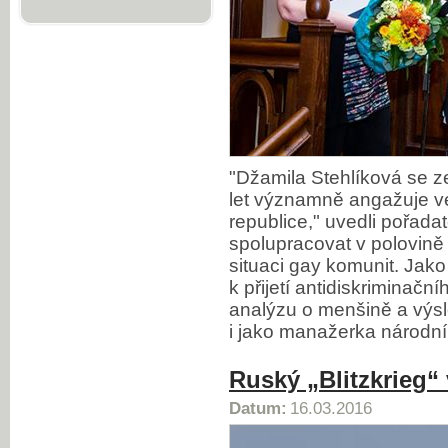
"Džamila Stehlíková se z
let významně angažuje 
republice," uvedli pořada
spolupracovat v polovině 
situaci gay komunit. Jako
k přijetí antidiskriminač
analýzu o menšině a výs
i jako manažerka národní
Ruský „Blitzkrieg“ 
Datum:
16.03.2016