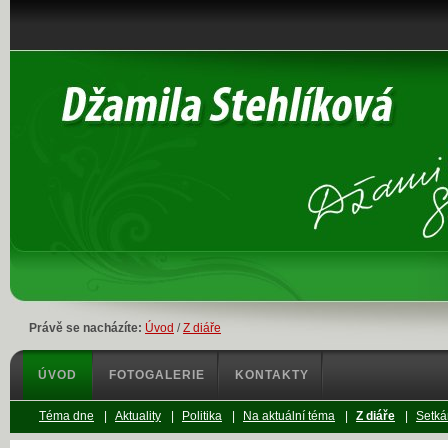
Právě se nacházíte:
Úvod
/
Z diáře
ÚVOD
FOTOGALERIE
KONTAKTY
Téma dne
|
Aktuality
|
Politika
|
Na aktuální téma
|
Z diáře
|
Setká