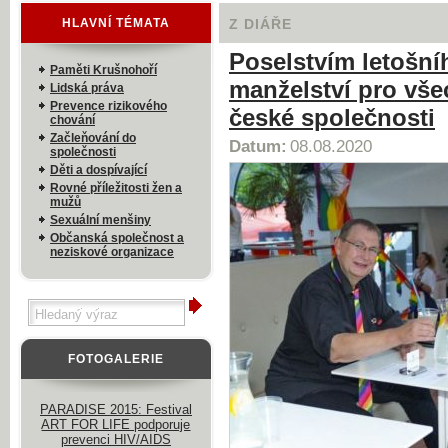
HLAVNÍ TÉMATA
Z DIÁŘE
Poselstvím letošní
Paměti Krušnohoří
manželství pro vše
Lidská práva
Prevence rizikového
české společnosti
chování
Začleňování do
Datum:
08.08.2020
společnosti
Děti a dospívající
Rovné příležitosti žen a
mužů
Sexuální menšiny
Občanská společnost a
neziskové organizace
FOTOGALERIE
PARADISE 2015: Festival
ART FOR LIFE podporuje
prevenci HIV/AIDS