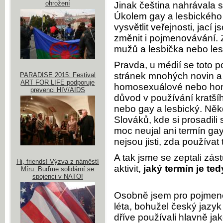
ohrožení
Jinak čeština nahrávala 
Úkolem gay a lesbického 
vysvětlit veřejnosti, jací 
změnit i pojmenovávání.
mužů a lesbička nebo les
Pravda, u médií se toto 
stránek mnohých novin a 
PARADISE 2015: Festival
ART FOR LIFE podporuje
homosexuálové nebo homo
prevenci HIV/AIDS
důvod v používání kratší
nebo gay a lesbický. Někd
Slováků, kde si prosadili
moc neujal ani termín gay
nejsou jisti, zda používa
A tak jsme se zeptali zás
Hi, friends! Výzva z náměstí
aktivit,
jaký termín je te
Míru: Buďme solidární se
spojenci v NATO!
Osobně jsem pro pojmeno
léta, bohužel český jazyk 
dříve používali hlavně ja