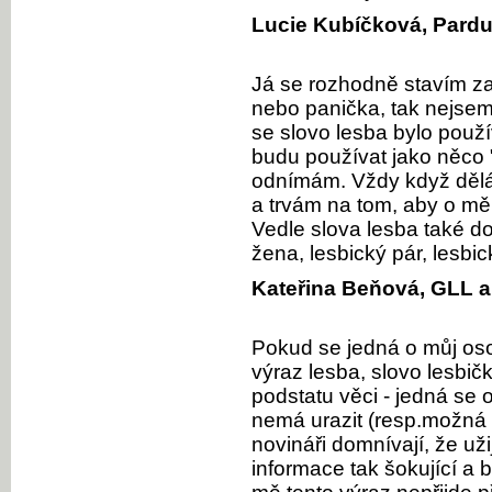
Lucie Kubíčková, Pardu
Já se rozhodně stavím za
nebo panička, tak nejsem
se slovo lesba bylo použí
budu používat jako něco "
odnímám. Vždy když dělám 
a trvám na tom, aby o mě
Vedle slova lesba také do
žena, lesbický pár, lesbic
Kateřina Beňová, GLL a
Pokud se jedná o můj oso
výraz lesba, slovo lesbi
podstatu věci - jedná se
nemá urazit (resp.možná
novináři domnívají, že uži
informace tak šokující a 