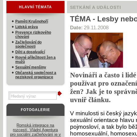
HLAVNÍ TÉMATA
SETKÁNÍ A UDÁLOSTI
TÉMA - Lesby nebo
Paměti Krušnohoří
Lidská práva
Date:
29.11.2008
Prevence rizikového
chování
Začleňování do
společnosti
Děti a dospívající
Rovné příležitosti žen a
mužů
Sexuální menšiny
Občanská společnost a
Novináři a často i lid
neziskové organizace
používat pro označen
žen? Jak je to správn
uvniř článku.
FOTOGALERIE
V minulosti si český jazy
sexuální orientace hlavu
Romská integrace na
pojmosloví, a tak bylo b
rozcestí. Vládní Agentura
homosexuální, homosexu
pro sociální začleňování je v