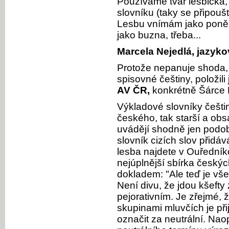
Používáme tvar lesbička,
slovníku (taky se připoušt
Lesbu vnímám jako poněku
jako buzna, třeba...
Marcela Nejedlá, jazyko
Protože nepanuje shoda, k
spisovné češtiny, položil
AV ČR,
konkrétně Šárce B
Výkladové slovníky češtin
českého, tak starší a obs
uvádějí shodně jen podo
slovník cizích slov přidá
lesba najdete v Ouřední
nejúplnější sbírka českýc
dokladem: "Ale teď je vš
Není divu, že jdou kšefty
pejorativním. Je zřejmé, 
skupinami mluvčích je při
označit za neutrální. Na