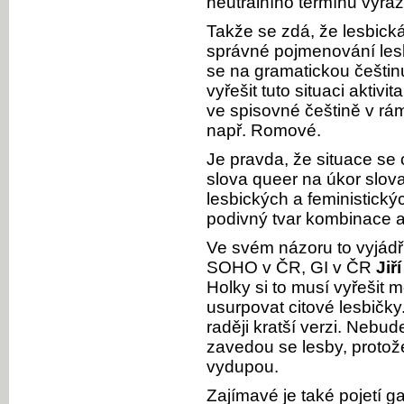
neutrálního termínu výraz
Takže se zdá, že lesbická
správné pojmenování les
se na gramatickou češtin
vyřešit tuto situaci akti
ve spisovné češtině v rámc
např. Romové.
Je pravda, že situace se
slova queer na úkor slova
lesbických a feministick
podivný tvar kombinace 
Ve svém názoru to vyjádřil
SOHO v ČR, GI v ČR
Jiř
Holky si to musí vyřešit m
usurpovat citové lesbičky
raději kratší verzi. Nebud
zavedou se lesby, protože 
vydupou.
Zajímavé je také pojetí g