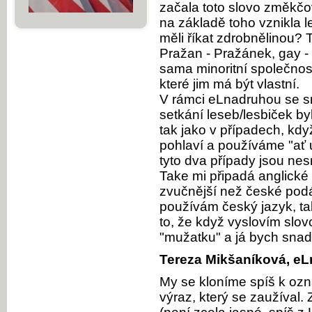
začala toto slovo změkčov
na základě toho vznikla l
měli říkat zdrobnělinou?
Pražan - Pražánek, gay - 
sama minoritní společnos
které jim má být vlastní.
V rámci eLnadruhou se s
setkání leseb/lesbiček by
tak jako v případech, kd
pohlaví a používáme "ať už
tyto dva případy jsou nes
Take mi připadá anglické
zvučnější než české podá
používám český jazyk, ta
to, že když vyslovím slovo
"mužatku" a já bych snad
Tereza Mikšaníková, eL
My se kloníme spíš k ozna
výraz, který se zaužíval.