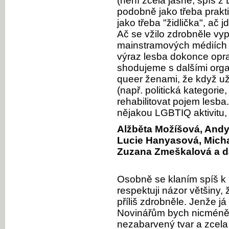
(není zcela jasné, spíš z
podobně jako třeba praktič
jako třeba "židlička", ač jd
Ač se vžilo zdrobněle vy
mainstramových médiích n
výraz lesba dokonce opra
shodujeme s dalšími orga
queer ženami, že když už
(např. politická kategorie, 
rehabilitovat pojem lesba
nějakou LGBTIQ aktivitu, p
Alžběta Možíšová, And
Lucie Hanyasová, Micha
Zuzana Zmeškalová a da
Osobně se klaním spíš k l
respektuji názor většiny, 
příliš zdrobněle. Jenže já
Novinářům bych nicméně do
nezabarvený tvar a zcela 