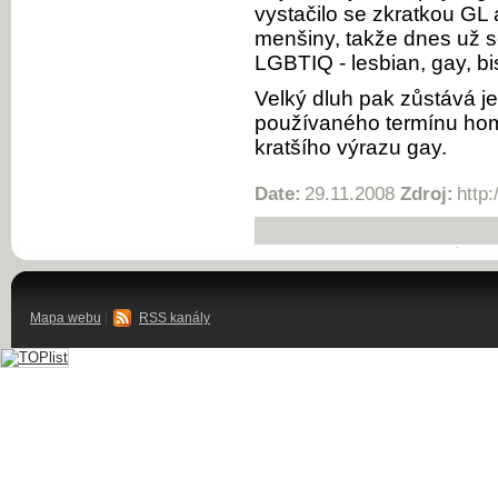
vystačilo se zkratkou GL
menšiny, takže dnes už s
LGBTIQ - lesbian, gay, bi
Velký dluh pak zůstává ješ
používaného termínu hom
kratšího výrazu gay.
Date:
29.11.2008
Zdroj:
http
Mapa webu
|
RSS kanály