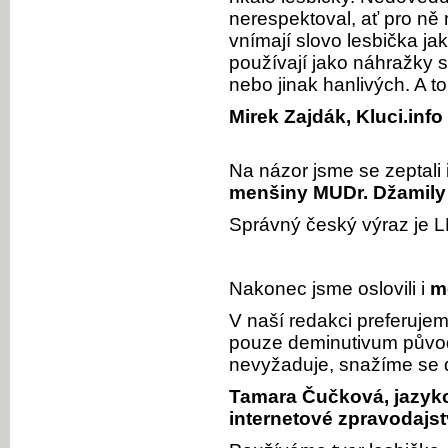
nerespektoval, ať pro ně 
vnímají slovo lesbička j
používají jako náhražky 
nebo jinak hanlivých. A t
Mirek Zajdák, Kluci.info
Na názor jsme se zeptali 
menšiny MUDr. Džamily 
Správný český výraz je 
Nakonec jsme oslovili i
m
V naší redakci preferujem
pouze deminutivum původ
nevyžaduje, snažíme se d
Tamara Čučková, jazyko
internetové zpravodajstv