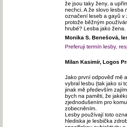
že jsou taky ženy, a upř
nechci. A že slovo lesba
označení leseb a gayů v z
protože běžným používáním
hrubé? Lesba jako žena.
Monika S. Benešová, le
Preferuji termín lesby, re
Milan Kasimír, Logos Pr
Jako první odpověď mě a
vybral lesbu (tak jako si 
jinak mě především zajím
bych na paměti, že jakéko
zjednodušením pro komu
zobecněním.
Lesby používají toto ozn
hlediska je lesbička zdrob