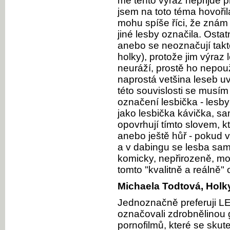
mě tento výraz nepřijde př
jsem na toto téma hovořil
mohu spíše říci, že znám
jiné lesby označila. Osta
anebo se neoznačují takt
holky), protože jim výraz 
neuráží, prostě ho nepou
naprostá vetšina leseb uv
této souvislosti se musím 
označení lesbička - lesby
jako lesbička kávička, sa
opovrhují tímto slovem, k
anebo ještě hůř - pokud v
a v dabingu se lesba sam
komicky, nepřirozeně, mož
tomto "kvalitně a reálně
Michaela Todtová, Holk
Jednoznačně preferuji LE
označovali zdrobnělinou g
pornofilmů, které se skut