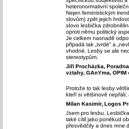
specifickou subjektivitu a
heteronormativní společnos
Nejen feministickým tren
slovům) zpět jejich hrdost 
slovo lesbička zdrobnělin
oproti němu politický asp
Je celkem nasnadě odpov
připadá tak „tvrdé" a „ne
vhodné. Lesby se ale nec
stereotypům.
Jiří Procházka, Poradna
vztahy, GAnYma, OPIM 
Protože to tak lesby větš
kteří si většinově nepřáli,
Milan Kasimír, Logos P
Jsem pro lesbu. Lesbička 
také cítil jako poněkud 
přesvědčily a dnes mne d