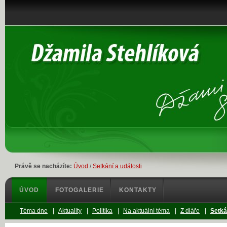
Právě se nacházíte:
Úvod
/
Setkání a události
ÚVOD
FOTOGALERIE
KONTAKTY
Téma dne
|
Aktuality
|
Politika
|
Na aktuální téma
|
Z diáře
|
Setká