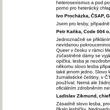
heterosexismus a pod po
porno pro heterácký chlap
Ivo Procházka, ČSAP, G
Jsem pro lesby, případně 
Petr Kaňka, Code 004 o.
Jednoznačně se přikláním 
nevídanou pokrouceninou p
Queer v česku v rámci Me
zúčastněné dámy se vyjádř
opička, lesba je nezdrobn
někomu slovo lesba připad
také jenom jedno. Slovo l
žurnalistické češtiny, v Č
používat. Nemá ale žádný 
oficiálním zdrobněním n
Ladislav Zikmund, chief 
Zásadně slovo lesba, pro
říkalo lesbičky. Nedovedu 