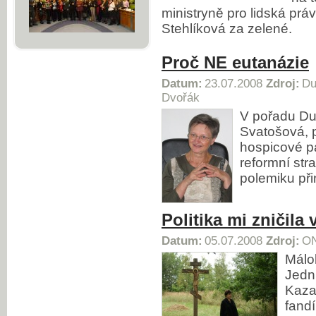
ministryně pro lidská pr
Stehlíková za zelené.
Proč NE eutanázie
Datum:
23.07.2008
Zdroj:
Du
Dvořák
V pořadu Due
Svatošová, 
hospicové pa
reformní str
polemiku př
Politika mi zničila 
Datum:
05.07.2008
Zdroj:
ON
Málo
Jedn
Kazaš
fandí