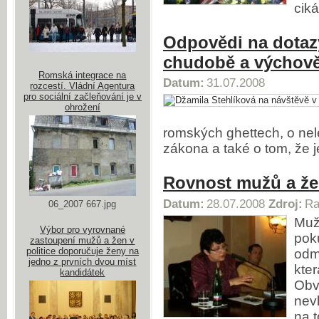
ciká
Odpovědi na dotaz
chudobě a výchově 
Romská integrace na
Datum:
31.07.2008
rozcestí. Vládní Agentura
pro sociální začleňování je v
ohrožení
romských ghettech, o ne
zákona a také o tom, že j
Rovnost mužů a že
Datum:
28.07.2008
Zdroj:
Ra
06_2007 667.jpg
Muž
Výbor pro vyrovnané
poku
zastoupení mužů a žen v
politice doporučuje ženy na
odm
jedno z prvních dvou míst
kter
kandidátek
Obvi
nevl
na 