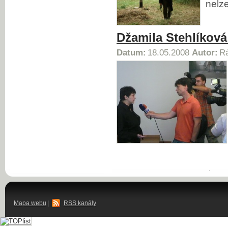
nelz
Džamila Stehlíkov
Datum:
18.05.2008
Autor:
Rá
Mapa webu
|
RSS kanály