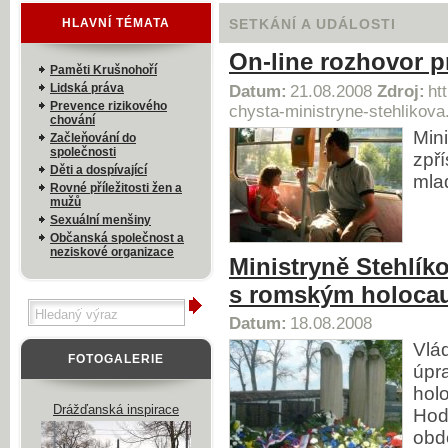
HLAVNÍ TÉMATA
SETKÁNÍ A UDÁLOSTI
On-line rozhovor p
Paměti Krušnohoří
Lidská práva
Datum:
21.08.2008
Zdroj:
ht
Prevence rizikového
chysta-ministryne-stehlikova
chování
Min
Začleňování do
společnosti
zpří
Děti a dospívající
mla
Rovné příležitosti žen a
mužů
Sexuální menšiny
Občanská společnost a
neziskové organizace
Ministryně Stehlík
s romským holoca
Datum:
18.08.2008
Vlá
FOTOGALERIE
úpr
hol
Drážďanská inspirace
Hod
obdo