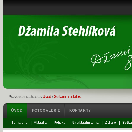
Právě se nacházíte:
Úvod
/
Setkání a události
ÚVOD
FOTOGALERIE
KONTAKTY
Téma dne
|
Aktuality
|
Politika
|
Na aktuální téma
|
Z diáře
|
Setká