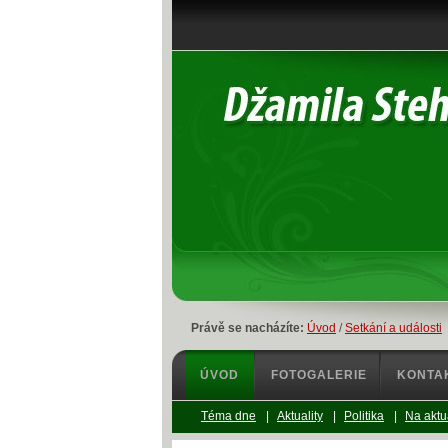
Právě se nacházíte:
Úvod
/
Setkání a události
ÚVOD
FOTOGALERIE
KONTA
Téma dne
|
Aktuality
|
Politika
|
Na aktu