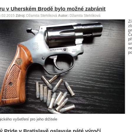
u v Uherském Brodě bylo možné zabránit
5.02.2015
Zdroj:
Džamila Stehlíková
Autor:
Džamila Stehlíková
Zí
zb
pr
Č
př
s
ne
po
ického vyšetření pro jeho držitele
 Pride v Bratislavě oslavuje páté výročí