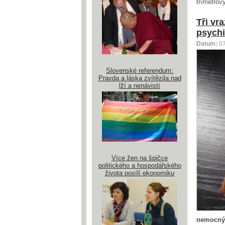
třímetrov
Tři vr
psychi
Datum:
0
Slovenské referendum:
Pravda a láska zvítězila nad
lží a nenávistí
Více žen na špičce
politického a hospodářského
života posílí ekonomiku
nemocnýc