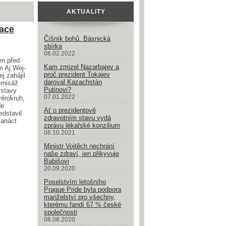
AKTUALITY
race
Číšník bohů. Básnická
sbírka
06.02.2022
n před
Kam zmizel Nazarbajev a
m Aj Wej-
proč prezident Tokajev
j zahájil
daroval Kazachstán
rnisáž
Putinovi?
ýstavy
07.01.2022
ěrokruh,
de
Ať o prezidentově
edstavil
zdravotním stavu vydá
vanáct
zprávu lékařské konzilium
06.10.2021
Ministr Vojtěch nechrání
naše zdraví, jen přikyvuje
Babišovi
20.09.2020
Poselstvím letošního
Prague Pride byla podpora
manželství pro všechny,
kterému fandí 67 % české
společnosti
08.08.2020