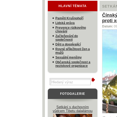
HLAVNÍ TÉMATA
SETKÁN
Čínský
Paměti Krušnohoří
proti 
Lidská práva
Datum:
0
Prevence rizikového
chování
Začleňování do
společnosti
Děti a dospívající
Rovné příležitosti žen a
mužů
Sexuální menšiny
Občanská společnost a
neziskové organizace
FOTOGALERIE
Setkání s duchovním
vůdcem Tibetu dalajlámou