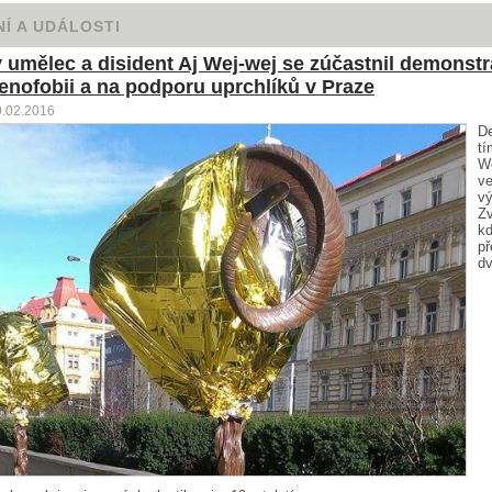
Í A UDÁLOSTI
 umělec a disident Aj Wej-wej se zúčastnil demonst
xenofobii a na podporu uprchlíků v Praze
9.02.2016
De
tí
We
ve
v
Zv
k
př
d