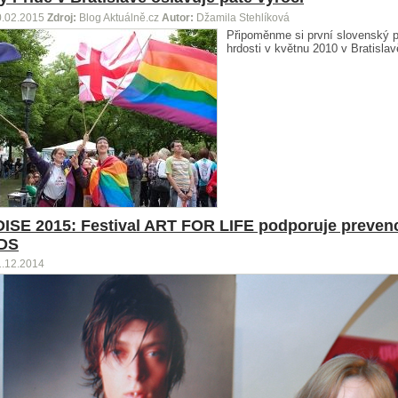
0.02.2015
Zdroj:
Blog Aktuálně.cz
Autor:
Džamila Stehlíková
Připoměnme si první slovenský 
hrdosti v květnu 2010 v Bratislav
SE 2015: Festival ART FOR LIFE podporuje preven
IDS
1.12.2014