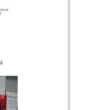
průvod
ě
ci