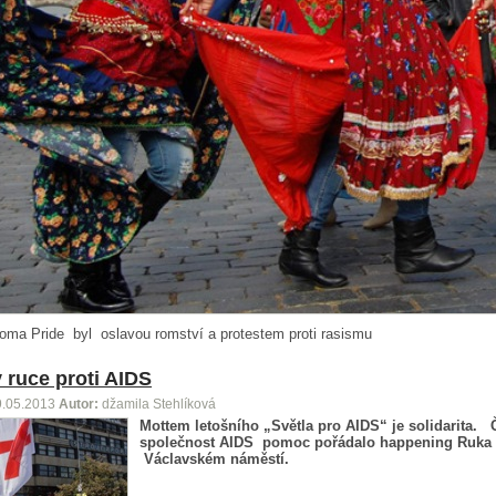
oma Pride byl oslavou romství a protestem proti rasismu
 ruce proti AIDS
9.05.2013
Autor:
džamila Stehlíková
Mottem letošního „Světla pro AIDS“ je solidarita. 
společnost AIDS pomoc pořádalo happening Ruka 
Václavském náměstí.