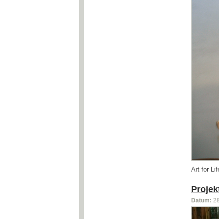
Art for L
Projek
Datum:
2