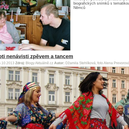
biografických snímků s tematiko
Němců
oti nenávisti zpěvem a tancem
6.10.2013
Zdroj:
Blogy Aktuálně.cz
Autor:
Džamila Stehlíková, foto Alena Prevorov