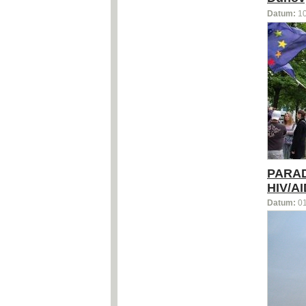
Datum:
1
PARADI
HIV/A
Datum:
0