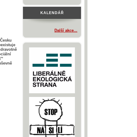
KALENDÁŘ
Další akce...
 Česku
existuje
zdravotně
ciální
ť“
uševně