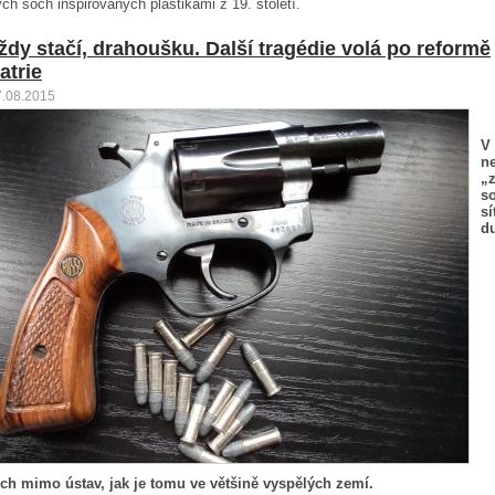
ých soch inspirovaných plastikami z 19. století.
aždy stačí, drahoušku. Další tragédie volá po reformě
atrie
7.08.2015
V
ne
„
so
sí
d
h mimo ústav, jak je tomu ve většině vyspělých zemí.