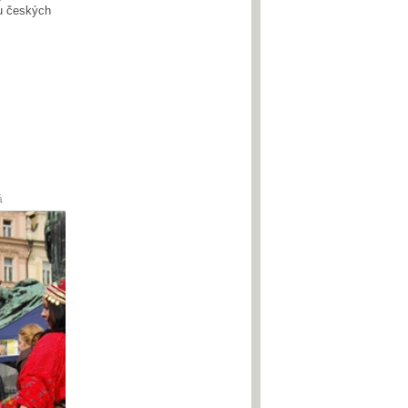
u českých
á