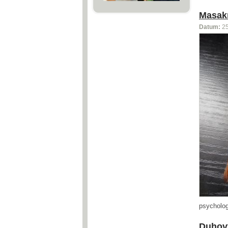
Masakr
Datum:
2
psycholog
Duhový