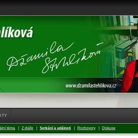
KTY
ální téma
|
Z diáře
|
Setkání a události
|
Rozhovory
|
Diskuse