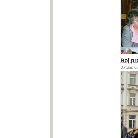
Boj pr
Datum:
0