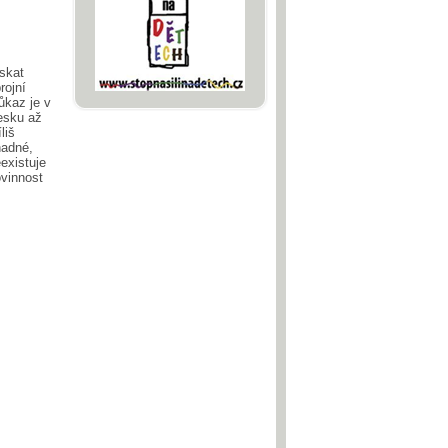
skat
rojní
ůkaz je v
esku až
íliš
nadné,
existuje
vinnost