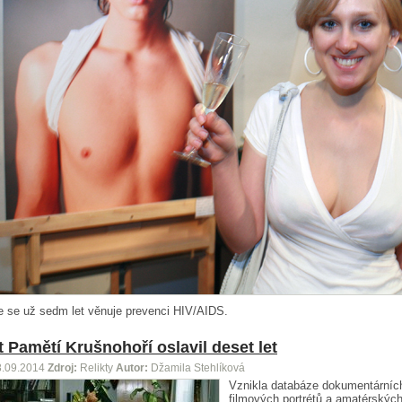
ife se už sedm let věnuje prevenci HIV/AIDS.
t Pamětí Krušnohoří oslavil deset let
8.09.2014
Zdroj:
Relikty
Autor:
Džamila Stehlíková
Vznikla databáze dokumentárních
filmových portrétů a amatérskýc