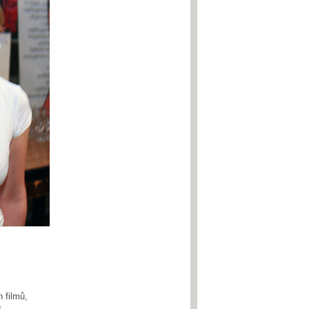
 filmů,
h