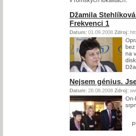
v romských lokalitách.
Džamila Stehlíková
Frekvenci 1
Datum:
01.09.2008
Zdroj:
ht
Opra
bez 
na 
dis
Dža
Nejsem génius. Jse
Datum:
28.08.2008
Zdroj:
ww
On-
srp
P