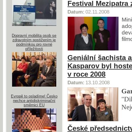
Festival Mezipatra 
Datum:
02.11.2008
Mini
ado
dev
Dopravní mobilita osob se
fil
zdravotním postižením je
podmínkou pro rovné
příležitosti
Geniální šachista a
Kasparov byl host
v roce 2008
Datum:
13.10.2008
Gar
Evropě to osladíme! Česko
"Di
nechce antidiskriminační
směrnici EU
Nej
České předsednictví