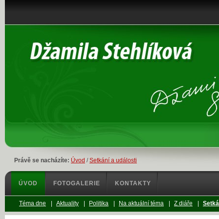
Právě se nacházíte:
Úvod
/
Setkání a události
ÚVOD
FOTOGALERIE
KONTAKTY
Téma dne
|
Aktuality
|
Politika
|
Na aktuální téma
|
Z diáře
|
Setká