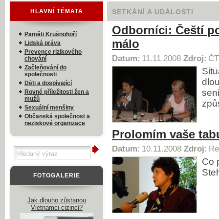
HLAVNÍ TÉMATA
SETKÁNÍ A UDÁLOSTI
Odborníci: Čeští pol
Paměti Krušnohoří
málo
Lidská práva
Prevence rizikového
Datum:
11.11.2008
Zdroj:
ČT
chování
Začleňování do
Situ
společnosti
dlo
Děti a dospívající
sen
Rovné příležitosti žen a
mužů
způ
Sexuální menšiny
Občanská společnost a
neziskové organizace
Prolomím vaše tab
Datum:
10.11.2008
Zdroj:
Re
Co p
Steh
FOTOGALERIE
Jak dlouho zůstanou
Vietnamci cizinci?