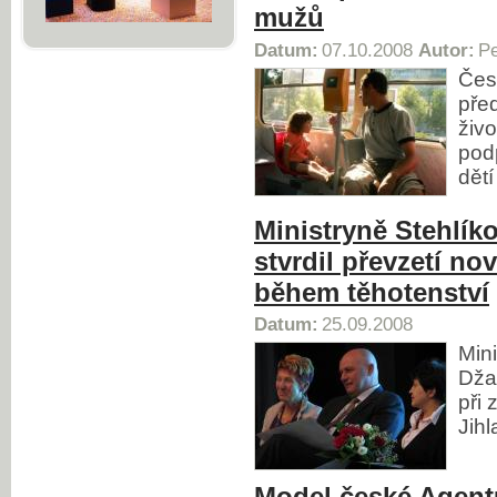
mužů
Datum:
07.10.2008
Autor:
Pe
Čes
před
živ
pod
dětí
Ministryně Stehlíko
stvrdil převzetí no
během těhotenství
Datum:
25.09.2008
Min
Džam
při 
Jihl
Model české Agentu