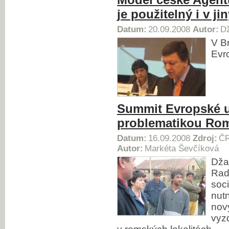
je použitelný i v j
Datum:
20.09.2008
Autor:
Dž
V B
Evr
Summit Evropské un
problematikou Ro
Datum:
16.09.2008
Zdroj:
ČR
Autor:
Markéta Ševčíková
Dža
Rad
soc
nutn
nov
vyz