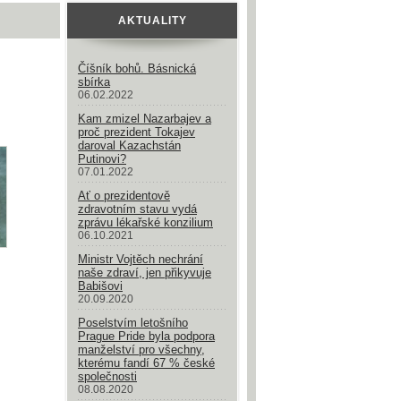
AKTUALITY
Číšník bohů. Básnická
sbírka
06.02.2022
Kam zmizel Nazarbajev a
proč prezident Tokajev
daroval Kazachstán
Putinovi?
07.01.2022
Ať o prezidentově
zdravotním stavu vydá
zprávu lékařské konzilium
06.10.2021
Ministr Vojtěch nechrání
naše zdraví, jen přikyvuje
Babišovi
20.09.2020
Poselstvím letošního
Prague Pride byla podpora
manželství pro všechny,
kterému fandí 67 % české
společnosti
08.08.2020