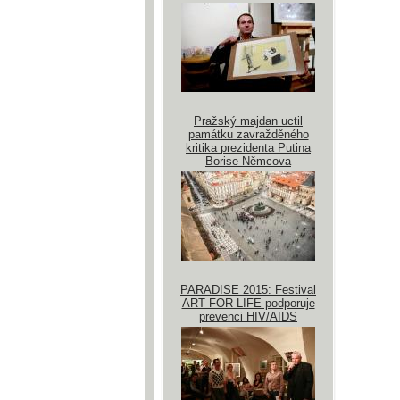
Pražský majdan uctil
památku zavražděného
kritika prezidenta Putina
Borise Němcova
PARADISE 2015: Festival
ART FOR LIFE podporuje
prevenci HIV/AIDS