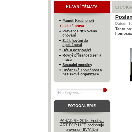
HLAVNÍ TÉMATA
LIDSK
Poslan
Paměti Krušnohoří
Datum:
1
Lidská práva
Tento po
Prevence rizikového
homosexu
chování
Začleňování do
společnosti
Děti a dospívající
Rovné příležitosti žen a
mužů
Sexuální menšiny
Občanská společnost a
neziskové organizace
FOTOGALERIE
PARADISE 2015: Festival
ART FOR LIFE podporuje
prevenci HIV/AIDS