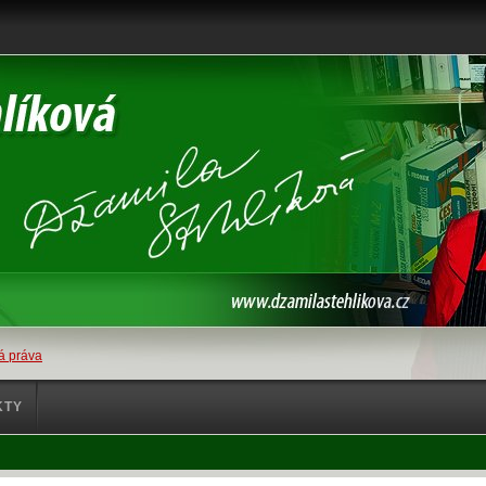
á práva
KTY