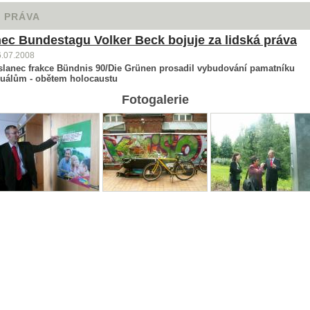
Á PRÁVA
ec Bundestagu Volker Beck bojuje za lidská práva
6.07.2008
slanec frakce Bündnis 90/Die Grünen prosadil vybudování pamatníku
álům - obětem holocaustu
Fotogalerie