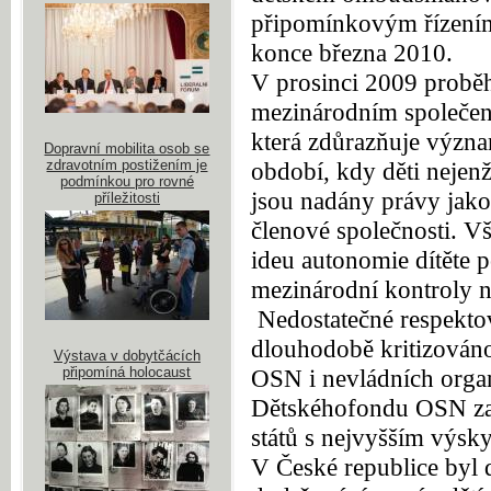
připomínkovým řízením
konce března 2010.
V prosinci 2009 proběh
mezinárodním spole
č
e
která zd
ů
raz
ň
uje význ
Dopravní mobilita osob se
zdravotním postižením je
období, kdy d
ě
ti nejen
podmínkou pro rovné
jsou nadány právy jako
příležitosti
č
lenové spole
č
nosti. V
ideu autonomie dít
ě
te 
mezinárodní kontroly 
Nedostate
č
né respekto
dlouhodob
ě
kritizován
Výstava v dobytčácích
připomíná holocaust
OSN i nevládních orga
D
ě
tského
fondu OSN z
stát
ů
s nejvyšším výsky
V České republice byl