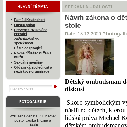
HLAVNÍ TÉMATA
SETKÁNÍ A UDÁLOSTI
Návrh zákona o dě
Paměti Krušnohoří
stole
Lidská práva
Prevence rizikového
Photogall
Date:
18.12.2009
chování
Začleňování do
společnosti
Děti a dospívající
Rovné příležitosti žen a
mužů
Sexuální menšiny
Občanská společnost a
neziskové organizace
Dětský ombudsman dá
diskusi
Skoro symbolickým vy
FOTOGALERIE
násilí na dětech, ktero
Vzrušená debata v Lucerně:
lidská práva Michael K
postoj Česka k Číně a
dětském ombudsmanovi.
Tibetu