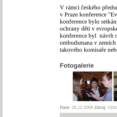
V rámci českého předse
v Praze konference "Ev
konference bylo setká
ochrany dětí v evropsk
konference byl
návrh 
ombudsmana v zemích 
takového komisaře n
Fotogalerie
Date:
18.12.2009
Zdroj:
Výbo