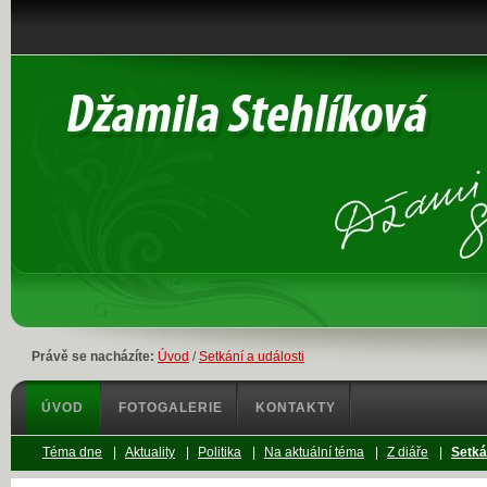
Právě se nacházíte:
Úvod
/
Setkání a události
ÚVOD
FOTOGALERIE
KONTAKTY
Téma dne
|
Aktuality
|
Politika
|
Na aktuální téma
|
Z diáře
|
Setká