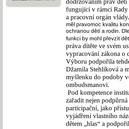
dodržováním práv dětí 
fungující v rámci Rady
a pracovní orgán vlády
měl pravomoc kvalitu kont
ochranou dětí a rodin. Dl
funkci by mohl převzít 
práva dítěte ve svém u
vypracování zákona o
Výboru podpořila tehde
Džamila Stehlíková a m
myšlenku do podoby v
ombudsmanovi.
Pod kompetence insti
za
ř
adit nejen podpůrná 
participa
č
ní, jako p
ř
íst
vyjád
ř
ení vlastního n
d
ě
tem „hlas“ a podpo
ř
i