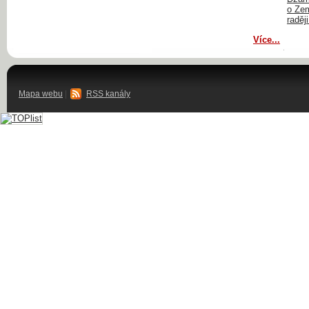
o Zem
raději
Více...
Mapa webu
|
RSS kanály