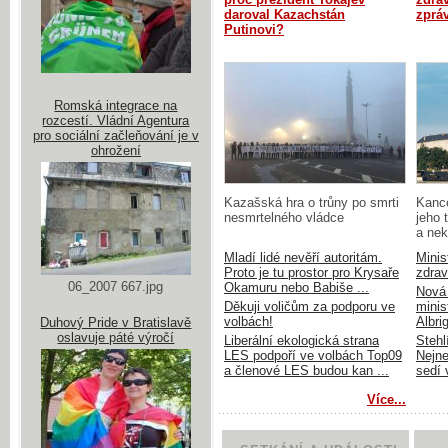
daroval Kazachstán
zprá
Putinovi?
Romská integrace na
rozcestí. Vládní Agentura
pro sociální začleňování je v
ohrožení
Kazašská hra o trůny po smrti
Kance
nesmrtelného vládce
jeho 
a nek
Mladí lidé nevěří autoritám.
Minis
Proto je tu prostor pro Krysaře
zdrav
06_2007 667.jpg
Okamuru nebo Babiše ...
Nová 
Děkuji voličům za podporu ve
minis
volbách!
Albri
Duhový Pride v Bratislavě
oslavuje páté výročí
Liberální ekologická strana
Stehl
LES podpoří ve volbách Top09
Nejne
a členové LES budou kan ...
sedí 
Více...