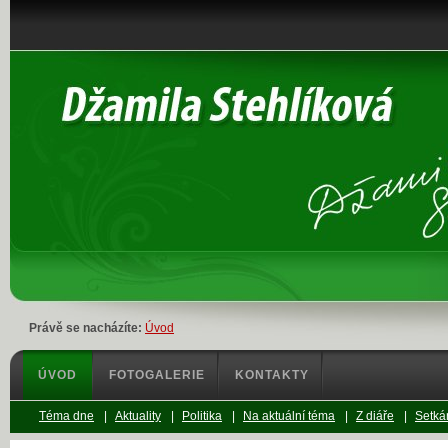
Právě se nacházíte:
Úvod
ÚVOD
FOTOGALERIE
KONTAKTY
Téma dne
|
Aktuality
|
Politika
|
Na aktuální téma
|
Z diáře
|
Setkán