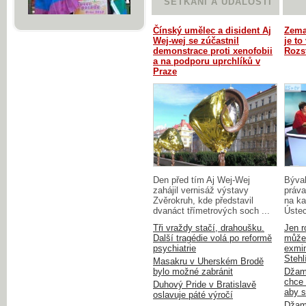
SETKÁNÍ A UDÁLOSTI
Čínský umělec a disident Aj
Zema
Wej-wej se zúčastnil
je to
demonstrace proti xenofobii
Rozst
a na podporu uprchlíků v
Praze
Den před tím Aj Wej-Wej
Býval
zahájil vernisáž výstavy
práva
Zvěrokruh, kde představil
na k
dvanáct třímetrových soch ...
Ústec
Tři vraždy stačí, drahoušku.
Jen r
Další tragédie volá po reformě
může 
psychiatrie
exmin
Stehl
Masakru v Uherském Brodě
bylo možné zabránit
Džam
chce 
Duhový Pride v Bratislavě
aby s
oslavuje páté výročí
Džami