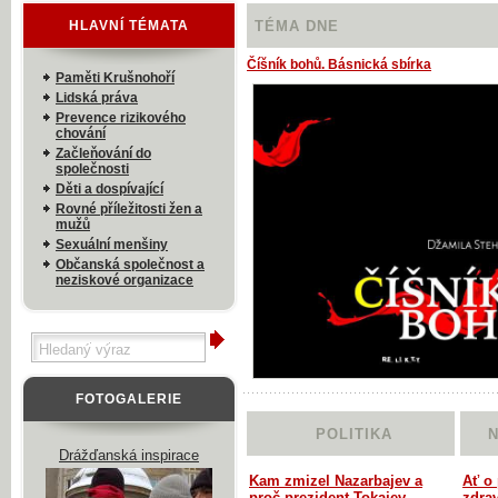
HLAVNÍ TÉMATA
TÉMA DNE
Číšník bohů. Básnická sbírka
Paměti Krušnohoří
Lidská práva
Prevence rizikového
chování
Začleňování do
společnosti
Děti a dospívající
Rovné příležitosti žen a
mužů
Sexuální menšiny
Občanská společnost a
neziskové organizace
FOTOGALERIE
POLITIKA
N
Drážďanská inspirace
Kam zmizel Nazarbajev a
Ať o
proč prezident Tokajev
zdra