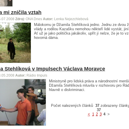
a mi zničila vztah
5.07.2008
Zdroj:
ONA Dnes
Autor:
Lenka Nejezchlebová
Málokomu je Džamila Stehlíková jedno. Jednu ze dvou 
vlády a rodilou Kazašku nemohou někteří lidé vystát, jiní 
Ať už je jako politička jakákoliv, upřít jí nelze, že je to v
hovorná dáma.
a Stehlíková v Impulsech Václava Moravce
8.05.2008
Autor:
Rádio Impuls
Ministryně pro lidská práva a národnostní menš
Džamila Stehlíková mluvila v rozhovoru pro Rád
hlavně o diskriminaci.
Počet nalezených článků
37
zobrazeny člán
37
<
1
2
3
4
>