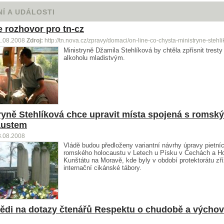
Í A UDÁLOSTI
e rozhovor pro tn-cz
1.08.2008
Zdroj:
http://tn.nova.cz/zpravy/domaci/on-line-co-chysta-ministryne-stehl
Ministryně Džamila Stehlíková by chtěla zpřísnit tresty
alkoholu mladistvým.
ryně Stehlíková chce upravit místa spojená s romsk
austem
8.08.2008
Vládě budou předloženy variantní návrhy úpravy pietní
romského holocaustu v Letech u Písku v Čechách a H
Kunštátu na Moravě, kde byly v období protektorátu zří
internační cikánské tábory.
di na dotazy čtenářů Respektu o chudobě a výchov