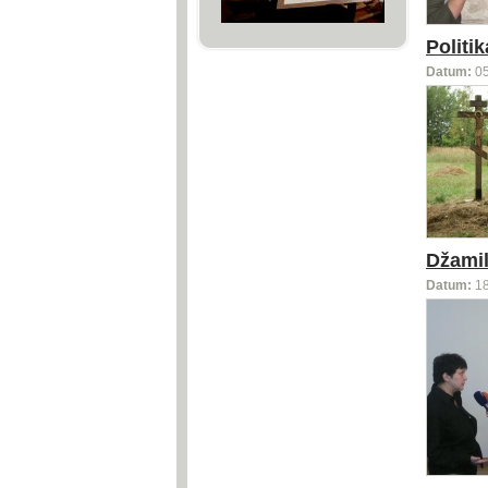
Politik
Datum:
0
Džamil
Datum:
1