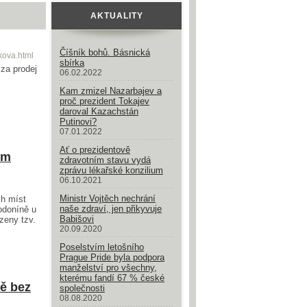
AKTUALITY
Číšník bohů. Básnická
ikova.html
sbírka
 za prodej
06.02.2022
Kam zmizel Nazarbajev a
proč prezident Tokajev
daroval Kazachstán
Putinovi?
07.01.2022
Ať o prezidentově
ým
zdravotním stavu vydá
zprávu lékařské konzilium
06.10.2021
Ministr Vojtěch nechrání
ch míst
naše zdraví, jen přikyvuje
odoníně u
Babišovi
zeny tzv.
20.09.2020
Poselstvím letošního
Prague Pride byla podpora
manželství pro všechny,
kterému fandí 67 % české
ě bez
společnosti
08.08.2020