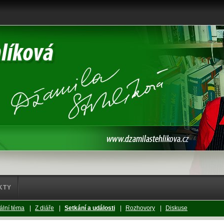
KTY
ální téma
|
Z diáře
|
Setkání a události
|
Rozhovory
|
Diskuse