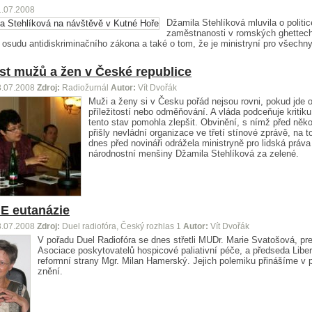
1.07.2008
Džamila Stehlíková mluvila o politic
zaměstnanosti v romských ghettech
osudu antidiskriminačního zákona a také o tom, že je ministryní pro všechn
t mužů a žen v České republice
8.07.2008
Zdroj:
Radiožurnál
Autor:
Vít Dvořák
Muži a ženy si v Česku pořád nejsou rovni, pokud jde 
příležitostí nebo odměňování. A vláda podceňuje kritiku
tento stav pomohla zlepšit. Obvinění, s nímž před něko
přišly nevládní organizace ve třetí stínové zprávě, na 
dnes před novináři odrážela ministryně pro lidská práva
národnostní menšiny Džamila Stehlíková za zelené.
E eutanázie
3.07.2008
Zdroj:
Duel radiofóra, Český rozhlas 1
Autor:
Vít Dvořák
V pořadu Duel Radiofóra se dnes střetli MUDr. Marie Svatošová, pr
Asociace poskytovatelů hospicové paliativní péče, a předseda Liber
reformní strany Mgr. Milan Hamerský. Jejich polemiku přinášíme v 
znění.