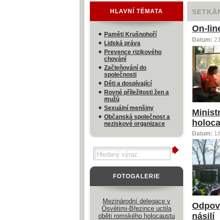
HLAVNÍ TÉMATA
SETKÁN
On-lin
Paměti Krušnohoří
Datum:
2
Lidská práva
Prevence rizikového
chování
Začleňování do
společnosti
Děti a dospívající
Rovné příležitosti žen a
mužů
Sexuální menšiny
Minist
Občanská společnost a
holoc
neziskové organizace
Datum:
1
FOTOGALERIE
Mezinárodní delegace v
Odpově
Osvětimi-Březince uctila
násilí
oběti romského holocaustu