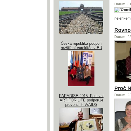
Datum:
3
nelehkém 
Rovnos
Datum:
2
Česká republika podpoří
rozšíření euroklíče v EU
Proč N
Datum:
2
PARADISE 2015: Festival
ART FOR LIFE podporuje
prevenci HIV/AIDS