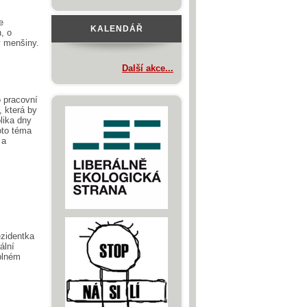
e
KALENDÁŘ
, o
y menšiny.
Další akce...
o pracovní
, která by
lika dny
toto téma
 a
ezidentka
ální
plném