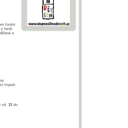
žen české
jí fandí.
zdělaná a
iny
io Impuls
ky od
31
do