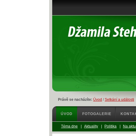
Právě se nacházíte:
Úvod
/
Setkání a události
ÚVOD
FOTOGALERIE
KONTA
Téma dne
|
Aktuality
|
Politika
|
Na aktu