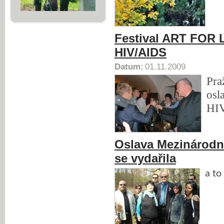
Festival ART FOR L
HIV/AIDS
Datum:
01.11.2009
Pra
osl
HIV
Oslava Mezinárod
se vydařila
a to