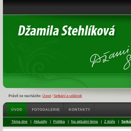
Právě se nacházíte:
Úvod
/
Setkání a události
ÚVOD
FOTOGALERIE
KONTAKTY
Téma dne
|
Aktuality
|
Politika
|
Na aktuální téma
|
Z diáře
|
Setká