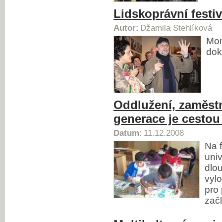
Lidskoprávní festiv
Autor:
Džamila Stehlíková
Mon
dok
Oddlužení, zaměst
generace je cestou
Datum:
11.12.2008
Na f
univ
dlo
vyl
pro 
zač