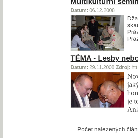
Multikulturní semin
Datum:
06.12.2008
Dža
ska
Práv
Pra
TÉMA - Lesby nebo
Datum:
29.11.2008
Zdroj:
ht
Nov
jak
hom
je 
Ank
Počet nalezených čl