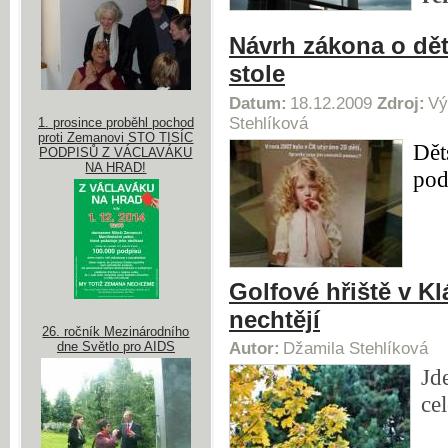
Návrh zákona o dě
stole
Datum:
18.12.2009
Zdroj:
Vý
Stehlíková
1. prosince proběhl pochod
proti Zemanovi STO TISÍC
Dět
PODPISŮ Z VÁCLAVÁKU
NA HRAD!
pod
Golfové hřiště v K
nechtějí
26. ročník Mezinárodního
dne Světlo pro AIDS
Autor:
Džamila Stehlíková
Jd
ce