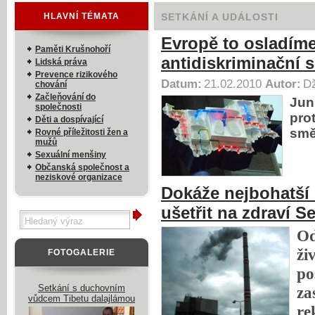
HLAVNÍ TÉMATA
SETKÁNÍ A UDÁLOSTI
Evropě to osladím
Paměti Krušnohoří
antidiskriminační 
Lidská práva
Prevence rizikového
Datum:
21.02.2010
Autor:
Dž
chování
Začleňování do
Jun
společnosti
pro
Děti a dospívající
smě
Rovné příležitosti žen a
mužů
Sexuální menšiny
Občanská společnost a
neziskové organizace
Dokáže nejbohatší 
ušetřit na zdraví 
Od
ži
FOTOGALERIE
po
Setkání s duchovním
za
vůdcem Tibetu dalajlámou
re