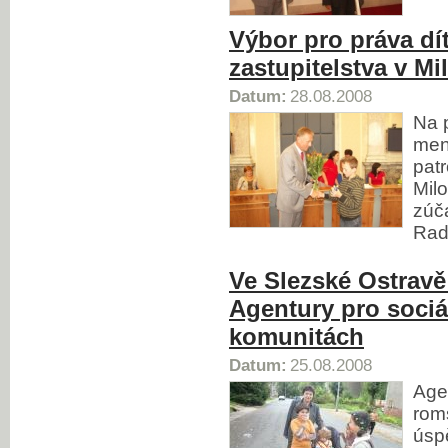
Výbor pro práva dí
zastupitelstva v Mi
Datum:
28.08.2008
Na p
men
pat
Milo
zúča
Rady
Ve Slezské Ostravě 
Agentury pro sociá
komunitách
Datum:
25.08.2008
Age
rom
úsp