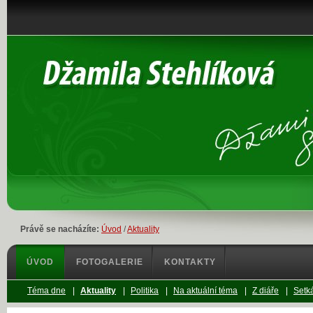
Právě se nacházíte:
Úvod
/
Aktuality
ÚVOD
FOTOGALERIE
KONTAKTY
Téma dne
|
Aktuality
|
Politika
|
Na aktuální téma
|
Z diáře
|
Setká