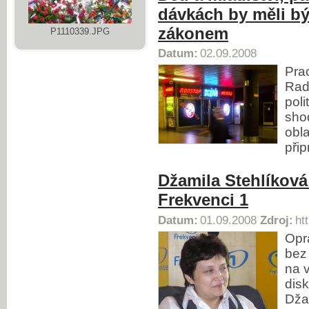
dávkách by měli b
zákonem
P1110339.JPG
Datum:
02.09.2008
Prac
Rad
poli
shod
obla
přip
Džamila Stehlíková
Frekvenci 1
Datum:
01.09.2008
Zdroj:
ht
Opra
bez 
na 
dis
Dža