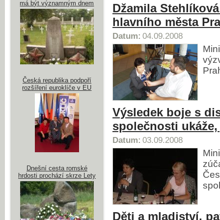
má být významným dnem
Džamila Stehlíková
hlavního města Pr
Datum:
04.09.2008
Min
výz
Pra
Česká republika podpoří
rozšíření euroklíče v EU
Výsledek boje s di
společnosti ukáže, 
Datum:
03.09.2008
Min
zúča
Dnešní cesta romské
Čes
hrdosti prochází skrze Lety
spol
Děti a mladiství, pa