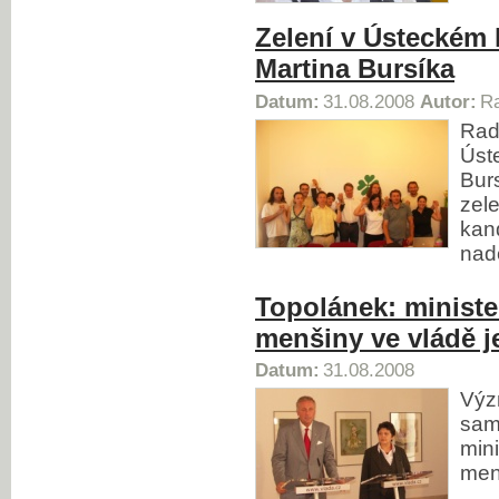
Zelení v Ústeckém k
Martina Bursíka
Datum:
31.08.2008
Autor:
Ra
Rad
Úste
Bur
zel
kand
nad
Topolánek: ministe
menšiny ve vládě j
Datum:
31.08.2008
Výz
samo
mini
men