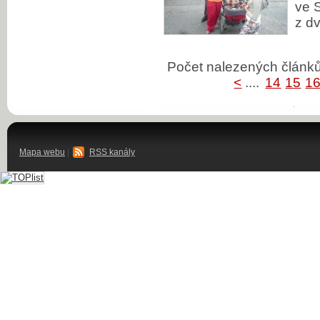
ve S
z d
Počet nalezených člán
<
....
14
15
1
Mapa webu
|
RSS kanály