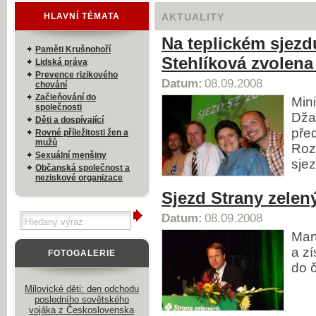
HLAVNÍ TÉMATA
AKTUALITY
Na teplickém sjezd
Paměti Krušnohoří
Stehlíková zvolena
Lidská práva
Prevence rizikového
Datum:
08.09.2008
chování
Začleňování do
Min
společnosti
Dža
Děti a dospívající
pře
Rovné příležitosti žen a
mužů
Roz
Sexuální menšiny
sje
Občanská společnost a
neziskové organizace
Sjezd Strany zelen
Datum:
08.09.2008
Mart
a z
FOTOGALERIE
do 
Milovické děti: den odchodu
posledního sovětského
vojáka z Československa