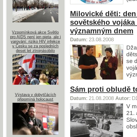
Milovické děti: d
sovětského vojáka
významným dnem
Vzpomínková akce Světlo
pro AIDS není jen pieta, ale i
Datum:
23.08.2008
varování: riziko HIV infekce
v Česku se za posledních
Dža
deset let ztrojnásobilo
děts
se 
voj
výz
Sám proti obludě to
Výstava v dobytčácích
Datum:
21.08.2008
Autor:
Dž
připomíná holocaust
V mě
21. 
Slo
obs