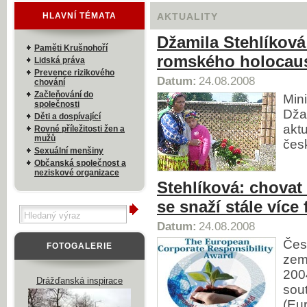
HLAVNÍ TÉMATA
AKTUALITY
Džamila Stehlíková
Paměti Krušnohoří
romského holocaus
Lidská práva
Prevence rizikového
Datum:
24.08.2008
chování
Začleňování do
Min
společnosti
Džam
Děti a dospívající
akt
Rovné příležitosti žen a
mužů
čes
Sexuální menšiny
Občanská společnost a
neziskové organizace
Stehlíková: chova
se snaží stále více
Datum:
24.08.2008
Čes
FOTOGALERIE
zem
200
Drážďanská inspirace
sou
(Eu