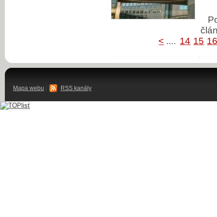
P
člá
<
....
14
15
1
Mapa webu
|
RSS kanály