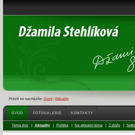
Právě se nacházíte:
Úvod
/
Aktuality
ÚVOD
FOTOGALERIE
KONTAKTY
Téma dne
|
Aktuality
|
Politika
|
Na aktuální téma
|
Z diáře
|
Setká