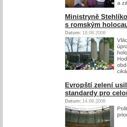
a z
Ministryně Stehlík
s romským holoca
Datum:
18.08.2008
Vlá
úpr
hol
Hod
obdo
ciká
Evropští zelení usi
standardy pro cel
Datum:
14.08.2008
Poli
prio