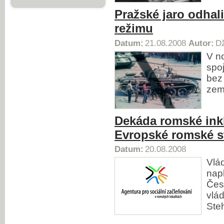
Pražské jaro odhali
režimu
Datum:
21.08.2008
Autor:
Dž
V n
spo
bez
zem
Dekáda romské inkl
Evropské romské st
Datum:
20.08.2008
Vlá
nap
Čes
vlád
Steh