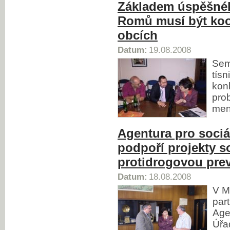
Základem úspěšnéh
Romů musí být koo
obcích
Datum:
19.08.2008
Sem
tísn
konk
pro
men
Agentura pro sociá
podpoří projekty s
protidrogovou pre
Datum:
18.08.2008
V M
part
Age
Úřa