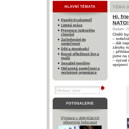
HLAVNÍ TÉMATA
TÉMA 
Hi, fr
Paměti Krušnohoří
NATO!
Lidská práva
Datum:
2
Prevence rizikového
Chtěli b
chování
– srdečně
Začleňování do
– dát naj
společnosti
záruku n
Děti a dospívající
– přihlás
Rovné příležitosti žen a
jsme na 
mužů
– vyzvat 
Sexuální menšiny
spojenci
Občanská společnost a
neziskové organizace
FOTOGALERIE
Výstava v dobytčácích
připomíná holocaust