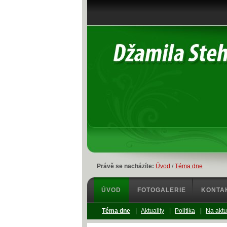
Právě se nacházíte:
Úvod
/
Téma dne
ÚVOD
FOTOGALERIE
KONTA
Téma dne
|
Aktuality
|
Politika
|
Na aktu