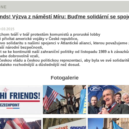
DNE
iends! Výzva z náměstí Míru: Buďme solidární se spoj
9.03.2015
ychom tváří v tvář protestům komunistů a proruské lobby
 přivítat americké vojáky v České republice,
evo solidaritu s našimi spojenci v Atlantické alianci, kterou považujeme 
aší národní bezpečnosti,
it se ke kontinuitě naší zahraniční politiky od listopadu 1989 a k závazků
sebe dobrovolně vzali,
českou vládu a českou politickou reprezentaci, aby byla ve své solidarit
 daleko rozhodnější a důslednější než dosud.
Fotogalerie