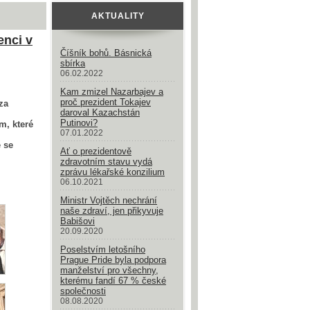
AKTUALITY
enci v
Číšník bohů. Básnická
sbírka
06.02.2022
Kam zmizel Nazarbajev a
proč prezident Tokajev
za
daroval Kazachstán
Putinovi?
m, které
07.01.2022
ě se
Ať o prezidentově
zdravotním stavu vydá
zprávu lékařské konzilium
06.10.2021
Ministr Vojtěch nechrání
naše zdraví, jen přikyvuje
Babišovi
20.09.2020
Poselstvím letošního
Prague Pride byla podpora
manželství pro všechny,
kterému fandí 67 % české
společnosti
08.08.2020