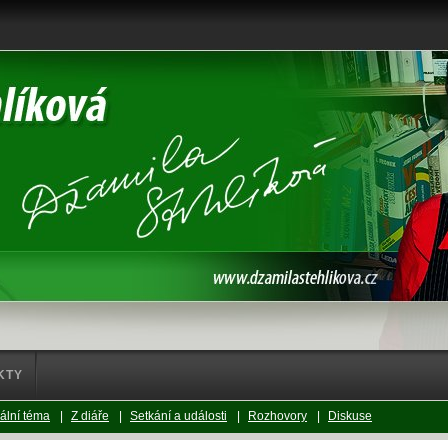
KTY
ální téma
|
Z diáře
|
Setkání a události
|
Rozhovory
|
Diskuse