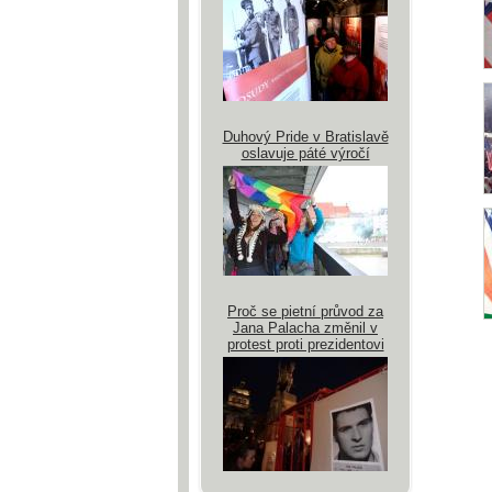
Duhový Pride v Bratislavě
oslavuje páté výročí
Proč se pietní průvod za
Jana Palacha změnil v
protest proti prezidentovi