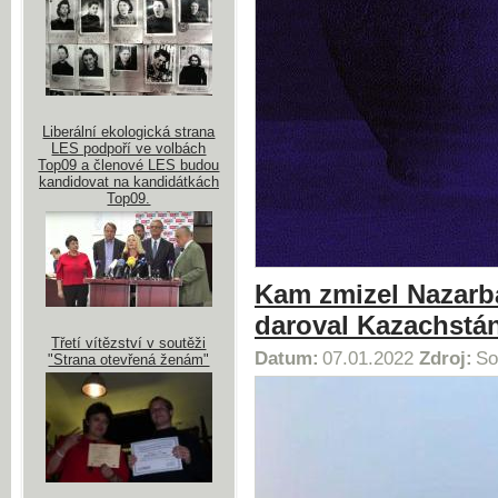
Liberální ekologická strana
LES podpoří ve volbách
Top09 a členové LES budou
kandidovat na kandidátkách
Top09.
Kam zmizel Nazarba
daroval Kazachstá
Třetí vítězství v soutěži
Datum:
07.01.2022
Zdroj:
So
"Strana otevřená ženám"