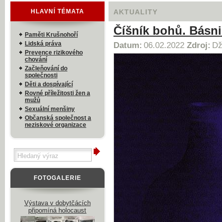
HLAVNÍ TÉMATA
AKTUALITY
Číšník bohů. Básni
Paměti Krušnohoří
Lidská práva
Datum:
06.02.2022
Zdroj:
Dž
Prevence rizikového
chování
Začleňování do
společnosti
Děti a dospívající
Rovné příležitosti žen a
mužů
Sexuální menšiny
Občanská společnost a
neziskové organizace
FOTOGALERIE
Výstava v dobytčácích
připomíná holocaust