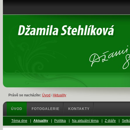
Právě se nacházíte:
Úvod
/
Aktuality
ÚVOD
FOTOGALERIE
KONTAKTY
Téma dne
|
Aktuality
|
Politika
|
Na aktuální téma
|
Z diáře
|
Setká