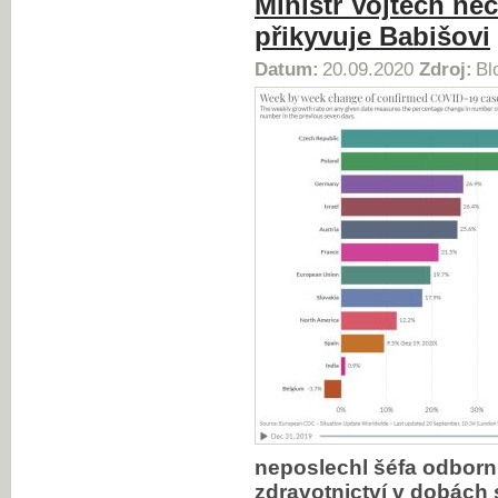
Ministr Vojtěch nec
přikyvuje Babišovi
Datum:
20.09.2020
Zdroj:
Bl
neposlechl šéfa odborní
zdravotnictví v dobách 