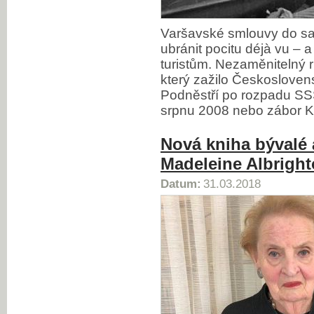
Varšavské smlouvy do s
ubránit pocitu déjà vu – a
turistům. Nezaměnitelný 
který zažilo Českoslove
Podněstří po rozpadu SS
srpnu 2008 nebo zábor K
Nová kniha bývalé 
Madeleine Albrigh
Datum:
31.03.2018