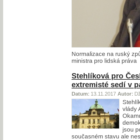
Normalizace na ruský způs
ministra pro lidská práva
Stehlíková pro Čes
extremisté sedí v 
Datum:
13.11.2017
Autor:
Dž
Stehlí
vlády 
Okamu
demokr
jsou p
současném stavu ale nesou 