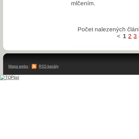
mlčením.
Počet nalezených člá
<
1
2
3
Mapa webu
|
RSS kanály