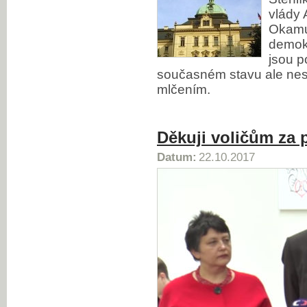
vlády 
Okamu
demokr
jsou p
současném stavu ale nesou 
mlčením.
Děkuji voličům za 
Datum:
22.10.2017