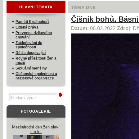
HLAVNÍ TÉMATA
TÉMA DNE
Číšník bohů. Básni
Paměti Krušnohoří
Lidská práva
Datum:
06.02.2022
Zdroj:
Dž
Prevence rizikového
chování
Začleňování do
společnosti
Děti a dospívající
Rovné příležitosti žen a
mužů
Sexuální menšiny
Občanská společnost a
neziskové organizace
FOTOGALERIE
Mezinárodní den žen slaví
sto let