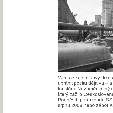
Varšavské smlouvy do s
ubránit pocitu déjà vu – a
turistům. Nezaměnitelný 
který zažilo Českoslove
Podněstří po rozpadu SS
srpnu 2008 nebo zábor K