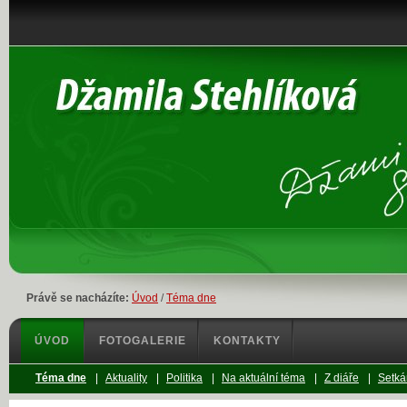
Právě se nacházíte:
Úvod
/
Téma dne
ÚVOD
FOTOGALERIE
KONTAKTY
Téma dne
|
Aktuality
|
Politika
|
Na aktuální téma
|
Z diáře
|
Setká