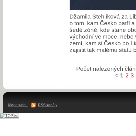
Džamila Stehlíková za Li
o tom, kam Česko patří a 
šedé zóně, kde stane obc
východní velmoce, nebo 
zemí, kam si Česko po Lis
zajistit tak malému státu
Počet nalezených čl
<
1
2
3
Mapa webu
|
RSS kanály