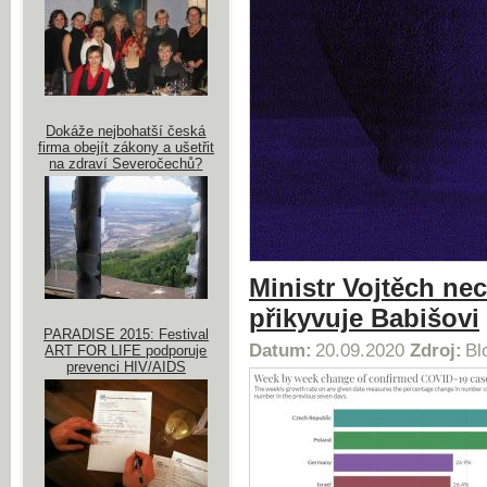
Dokáže nejbohatší česká
firma obejít zákony a ušetřit
na zdraví Severočechů?
Ministr Vojtěch nec
přikyvuje Babišovi
PARADISE 2015: Festival
Datum:
20.09.2020
Zdroj:
Bl
ART FOR LIFE podporuje
prevenci HIV/AIDS