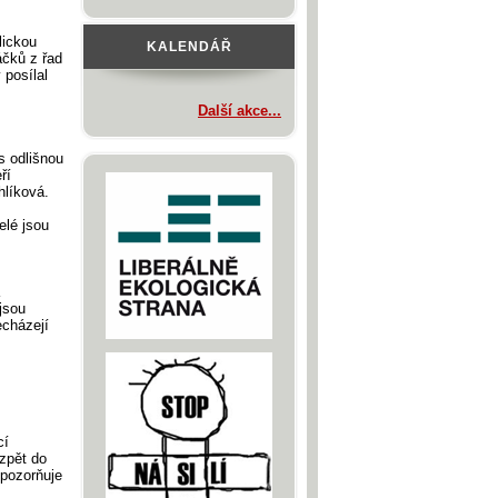
lickou
KALENDÁŘ
áčků z řad
posílal
Další akce...
s odlišnou
ří
hlíková.
elé jsou
jsou
echázejí
cí
zpět do
upozorňuje