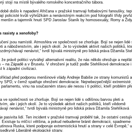
erý stojí na místě bývalého romského koncentračního tábora.
 době došlo k napadení Afričana v pražské tramvaji fotbalovými fanoušky, tep
dají policisté kvůli výhrůžkám a nenávistným reakcím pod fotografií třídy prvň
 menšin a tajemník hnutí SPD Jaroslav Staník by homosexuály, Romy a Židy 
s rasisty a xenofoby?
učení jsou namístě. Atmosféra ve společnosti se zhoršuje. Bojí se nejen lidé 
ti a náboženstvím, ale i jejich okolí. Je to výsledek aktivit našich politiků, kte
zdmýchávají nenávist,“ tvrdí bývalá ministryně pro lidská práva Džamila Ste
že právě politici vytvářejí alternativní realitu, že nás někdo ohrožuje a nepřát
 – na Západě a v Bruselu. V ohrožení je tudíž podle Stehlíkové demokracie i
t k západní civilizaci.
příklad před podporou menšinové vlády Andreje Babiše ze strany komunistů a
 SPD, v čemž spatřuje ohrožení demokracie. Nejnebezpečnější extremisté 
v parlamentu, vinu na současném stavu ale nesou i ti politici, kteří problém př
.
a ve společnosti se zhoršuje. Bojí se nejen lidé s odlišnou barvou pleti a
ím, ale i jejich okolí. Je to výsledek aktivit našich politiků, kteří vědomě
vají nenávist,“ tvrdí bývalá ministryně pro lidská práva Džamila Stehlíková
je pasivita lidí. Ten incident v pražské tramvaji proběhl tak, že ostatní cestují
. Existuje tu mlčící většina, a pokud nebudeme bránit demokracii, spadneme 
utinova Ruska, které podporuje extremistická hnutí a strany v celé Evropě,“ 
sedkyně Liberálně ekologické strany.