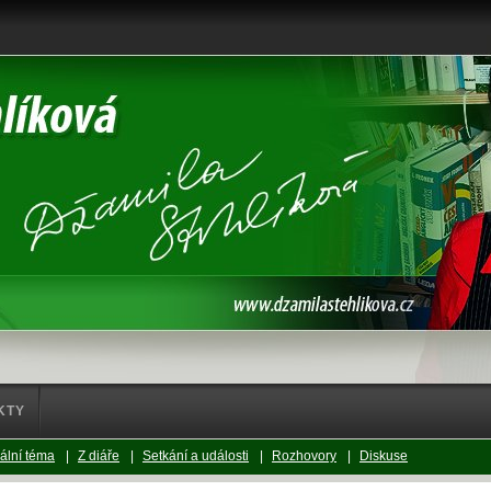
KTY
ální téma
|
Z diáře
|
Setkání a události
|
Rozhovory
|
Diskuse