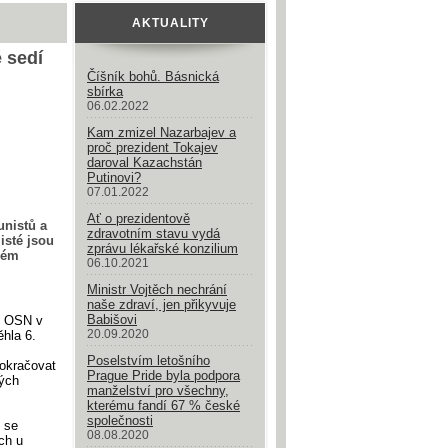
AKTUALITY
 sedí
Číšník bohů. Básnická
sbírka
06.02.2022
Kam zmizel Nazarbajev a
proč prezident Tokajev
daroval Kazachstán
Putinovi?
07.01.2022
Ať o prezidentově
unistů a
zdravotním stavu vydá
isté jsou
zprávu lékařské konzilium
blém
06.10.2021
Ministr Vojtěch nechrání
naše zdraví, jen přikyvuje
Babišovi
ě OSN v
20.09.2020
hla 6.
Poselstvím letošního
pokračovat
Prague Pride byla podpora
ných
manželství pro všechny,
kterému fandí 67 % české
společnosti
 se
08.08.2020
ch u