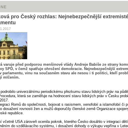
DNE
ková pro Český rozhlas: Nejnebezpečnější extremisté
amentu
11.2017
vá varuje před podporou menšinové vlády Andreje Babiše ze strany kom
y SPD, v čemž spatřuje ohrožení demokracie. Nejnebezpečnější extrem
v parlamentu, vinu na současném stavu ale nesou i ti politici, kteří pro
jí mlčením.
podrobilo univerzálnímu periodickému přezkumu stavu lidských práv na půd
rocedura, která se zaměřuje na hodnocení stavu lidských práv v Česku probě
 2017.
ntegraci Romů do společnosti, bojovat s rasismem, xenofobií a islamofobií či 
o dosažení rovnosti žen a mužů doporučily členské země Organizace spoje
ské republice.
 včetně USA zároveň ocenila pokrok, kterého Česko dosáhlo v integraci dětí
ěním do vzdělávacího systému, i dosažení dohody o výkupu vepřína v Lete