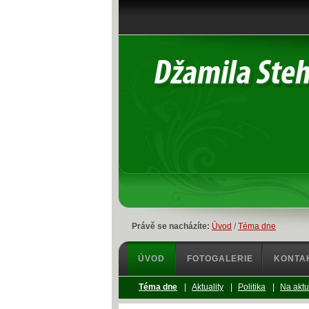
Právě se nacházíte:
Úvod
/
Téma dne
ÚVOD
FOTOGALERIE
KONTA
Téma dne
|
Aktuality
|
Politika
|
Na aktu