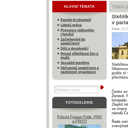
HLAVNÍ TÉMATA
TÉMA 
Stehlí
Paměti Krušnohoří
v parl
Lidská práva
Date:
13.
Prevence rizikového
chování
Začleňování do
společnosti
Děti a dospívající
Rovné příležitosti žen a
mužů
Sexuální menšiny
Stehlíko
Občanská společnost a
Okamurov
neziskové organizace
podle ní 
přecháze
Česko se 
Ženevě. P
listopadu
FOTOGALERIE
Zlepšit i
ve snaze 
národů Če
Průvod Prague Pride: PRO
a PROTI
Řada zemí
znevýhodn