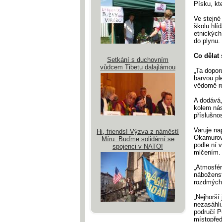
Písku, kt
Ve stejné
školu hlí
etnických
do plynu.
Co dělat 
Setkání s duchovním
vůdcem Tibetu dalajlámou
„Ta dopor
barvou ple
vědomě ro
A dodává, 
kolem nás
příslušnos
Varuje na
Hi, friends! Výzva z náměstí
Okamurovy
Míru: Buďme solidární se
podle ní 
spojenci v NATO!
mlčením
„Atmosfér
náboženstv
rozdmýchá
„Nejhorší 
nezasáhli
područí P
místopřed