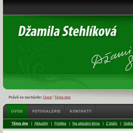
Právě se nacházíte:
Úvod
/
Téma dne
ÚVOD
FOTOGALERIE
KONTAKTY
Téma dne
|
Aktuality
|
Politika
|
Na aktuální téma
|
Z diáře
|
Setká