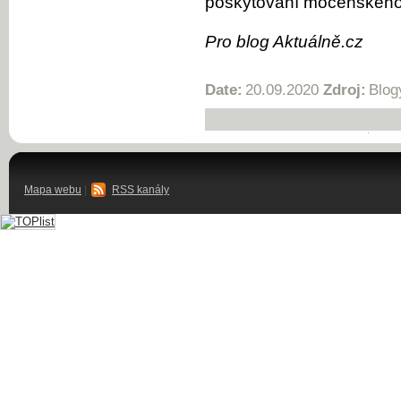
poskytování mocenského 
Pro blog Aktuálně.cz
Date:
20.09.2020
Zdroj:
Blog
Mapa webu
|
RSS kanály