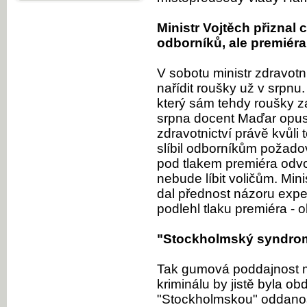
Ministr Vojtěch přiznal
odborníků, ale premiéra
V sobotu ministr zdravotn
nařídit roušky už v srpnu
který sám tehdy roušky za
srpna docent Maďar opust
zdravotnictví právě kvůli 
slíbil odborníkům požadov
pod tlakem premiéra odvol
nebude líbit voličům. Min
dal přednost názoru expert
podlehl tlaku premiéra - 
"Stockholmský syndrom"
Tak gumová poddajnost mi
kriminálu by jistě byla o
"Stockholmskou" oddanost