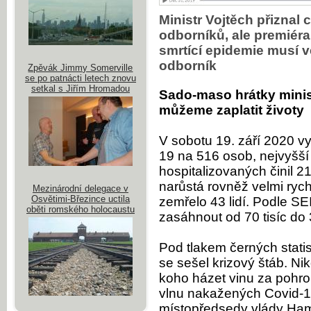
Ministr Vojtěch přiznal
odborníků, ale premiéra
smrtící epidemie musí v
odborník
Zpěvák Jimmy Somerville
se po patnácti letech znovu
setkal s Jiřím Hromadou
Sado-maso hrátky minis
můžeme zaplatit životy
V sobotu 19. září 2020 vy
19 na 516 osob, nejvyšší
hospitalizovaných činil 2
narůstá rovněž velmi ryc
Mezinárodní delegace v
Osvětimi-Březince uctila
zemřelo 43 lidí. Podle 
oběti romského holocaustu
zasáhnout od 70 tisíc do 
Pod tlakem černých statist
se sešel krizový štáb. Ni
koho házet vinu za pohrom
vlnu nakažených Covid-1
místopředsedy vlády Ha