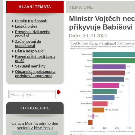
HLAVNÍ TÉMATA
TÉMA DNE
Ministr Vojtěch nec
Paměti Krušnohoří
přikyvuje Babišovi
Lidská práva
Prevence rizikového
Date:
20.09.2020
chování
Začleňování do
společnosti
Děti a dospívající
Rovné příležitosti žen a
mužů
Sexuální menšiny
Občanská společnost a
neziskové organizace
FOTOGALERIE
Oslava Mezinárodního dne
seniorů v New Yorku