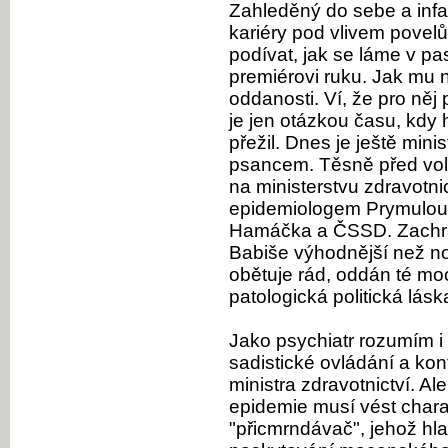
Zahleděný do sebe a infan
kariéry pod vlivem povelů
podívat, jak se láme v 
premiérovi ruku. Jak mu 
oddanosti. Ví, že pro něj
je jen otázkou času, kdy
přežil. Dnes je ještě minis
psancem. Těsně před vol
na ministerstvu zdravotni
epidemiologem Prymulou.
Hamáčka a ČSSD. Zachrání
Babiše výhodnější než no
obětuje rád, oddán té moc
patologická politická lás
Jako psychiatr rozumím i
sadistické ovládání a kont
ministra zdravotnictví. Al
epidemie musí vést charak
"přicmrndávač", jehož hl