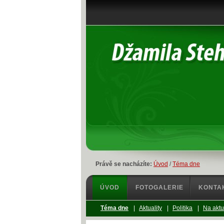
Právě se nacházíte:
Úvod
/
Téma dne
ÚVOD
FOTOGALERIE
KONTA
Téma dne
|
Aktuality
|
Politika
|
Na aktu