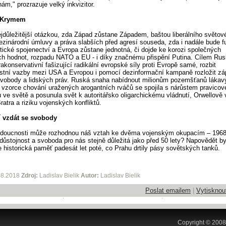
ám," prozrazuje velký inkvizitor.
 Krymem
ejdůležitější otázkou, zda Západ zůstane Západem, baštou liberálního světov
ezinárodní úmluvy a práva slabších před agresí souseda, zda i nadále bude f
ntické spojenectví a Evropa zůstane jednotná, či dojde ke korozi společných
h hodnot, rozpadu NATO a EU - i díky značnému přispění Putina. Cílem Rus
trakonservativní fašizující radikální evropské síly proti Evropě samé, rozbit
tní vazby mezi USA a Evropou i pomocí dezinformační kampaně rozložit zá
vobody a lidských práv. Ruská snaha nabídnout milionům pozemšťanů lákav
 vzorce chování uražených arogantních rváčů se spojila s nárůstem pravicov
 ve světě a posunula svět k autoritářsko oligarchickému vládnutí, Orwellově v
ratra a riziku vojenských konfliktů.
 vzdát se svobody
udoucnosti může rozhodnou náš vztah ke dvěma vojenským okupacím – 1968
 důstojnost a svoboda pro nás stejně důležitá jako před 50 lety? Napovědět 
 historická paměť padesát let poté, co Prahu drtily pásy sovětských tanků.
08.2018
Zdroj:
Ladislav Bielik
Autor:
Ladislav Bielik
Poslat emailem
|
Vytisknou
Copyright © 2008