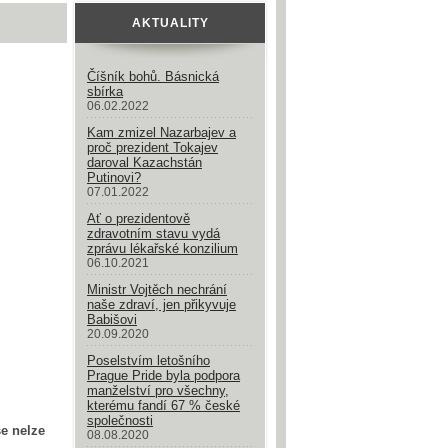
AKTUALITY
Číšník bohů. Básnická
sbírka
06.02.2022
Kam zmizel Nazarbajev a
proč prezident Tokajev
daroval Kazachstán
Putinovi?
07.01.2022
Ať o prezidentově
zdravotním stavu vydá
zprávu lékařské konzilium
06.10.2021
Ministr Vojtěch nechrání
naše zdraví, jen přikyvuje
Babišovi
20.09.2020
Poselstvím letošního
Prague Pride byla podpora
manželství pro všechny,
kterému fandí 67 % české
společnosti
e nelze
08.08.2020