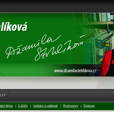
KTY
ální téma
|
Z diáře
|
Setkání a události
|
Rozhovory
|
Diskuse