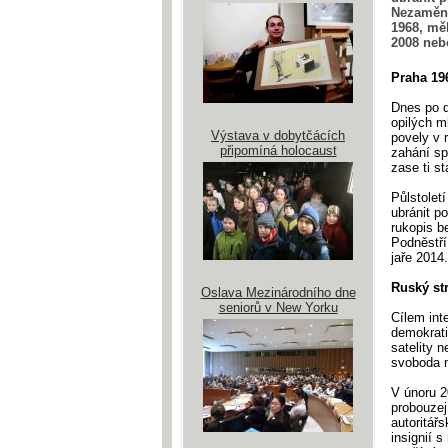
Nezaměni
1968, mě
2008 neb
Praha 19
Dnes po d
opilých m
Výstava v dobytčácích
povely v 
připomíná holocaust
zahání sp
zase ti s
Půlstolet
ubránit p
rukopis b
Podněstří
jaře 2014
Ruský st
Oslava Mezinárodního dne
seniorů v New Yorku
Cílem int
demokrati
satelity 
svoboda 
V únoru 2
probouzej
autoritář
insignií 