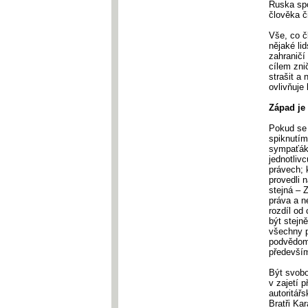
Ruska spo
člověka č
Vše, co č
nějaké li
zahraničí
cílem zni
strašit a
ovlivňuje
Západ je
Pokud se 
spiknutím
sympaťáka
jednotliv
právech; 
provedli 
stejná – 
práva a n
rozdíl od
být stejn
všechny p
podvědomo
především
Být svobo
v zajetí 
autoritář
Bratři Ka