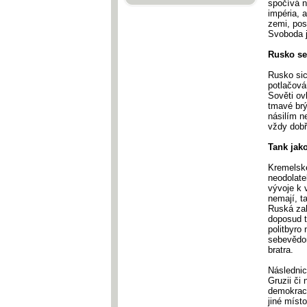
spočívá n
impéria, 
zemi, pos
Svoboda j
Rusko s
Rusko sic
potlačová
Sověti ov
tmavé brý
násilím n
vždy dobř
Tank jak
Kremelsk
neodolate
vývoje k 
nemají, t
Ruská zah
doposud t
politbyro
sebevědom
bratra.
Následnic
Gruzii či 
demokraci
jiné míst