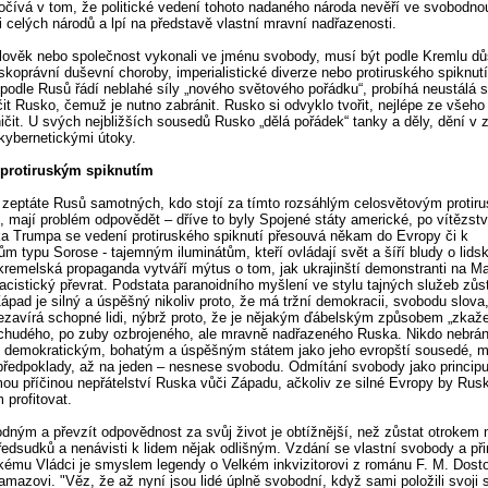
čívá v tom, že politické vedení tohoto nadaného národa nevěří ve svobodnou
i celých národů a lpí na představě vlastní mravní nadřazenosti.
lověk nebo společnost vykonali ve jménu svobody, musí být podle Kremlu d
dskoprávní duševní choroby, imperialistické diverze nebo protiruského spiknutí
 podle Rusů řádí neblahé síly „nového světového pořádku“, probíhá neustálá 
čit Rusko, čemuž je nutno zabránit. Rusko si odvyklo tvořit, nejlépe ze všeho
 ničit. U svých nejbližších sousedů Rusko „dělá pořádek“ tanky a děly, dění v 
 kybernetickými útoky.
 protiruským spiknutím
zeptáte Rusů samotných, kdo stojí za tímto rozsáhlým celosvětovým protir
, mají problém odpovědět – dříve to byly Spojené státy americké, po vítězstv
 Trumpa se vedení protiruského spiknutí přesouvá někam do Evropy či k
cům typu Sorose - tajemným iluminátům, kteří ovládají svět a šíří bludy o lids
kremelská propaganda vytváří mýtus o tom, jak ukrajinští demonstranti na M
nacistický převrat. Podstata paranoidního myšlení ve stylu tajných služeb zůs
Západ je silný a úspěšný nikoliv proto, že má tržní demokracii, svobodu slova
ezavírá schopné lidi, nýbrž proto, že je nějakým ďábelským způsobem „zkaže
 chudého, po zuby ozbrojeného, ale mravně nadřazeného Ruska. Nikdo nebrá
ě demokratickým, bohatým a úspěšným státem jako jeho evropští sousedé, 
ředpoklady, až na jeden – nesnese svobodu. Odmítání svobody jako principu
u příčinou nepřátelství Ruska vůči Západu, ačkoliv ze silné Evropy by Rus
 profitovat.
dným a převzít odpovědnost za svůj život je obtížnější, než zůstat otroke
předsudků a nenávisti k lidem nějak odlišným. Vzdání se vlastní svobody a př
skému Vládci je smyslem legendy o Velkém inkvizitorovi z románu F. M. Dost
ramazovi. "Věz, že až nyní jsou lidé úplně svobodní, když sami položili svoji