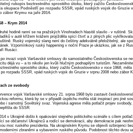
telný rukopis beztrestného sprostého útoku, který zažilo Českoslovens
la okupace Podněstří po rozpadu SSSR, vpád ruských vojsk do Gruzie 
o zábor Krymu na jaře 2014.
68 – Krym 2014
ruhé hodině ranní se na pražských Vinohradech hlasitě slavilo - v ruštině. S
ladíků v autě křížem krážem projížděla spící čtvrť a z plných plic vykřikoval
ruštině. Ruský vojenský slang není do češtiny adekvátně přeložitelný, ale spo
ánek. Vzpomínkový ruský happening v noční Praze je ukázkou, jak se z Rus
taří Rusáci.
í po invazi vojsk Varšavské smlouvy do samostatného Československa se ne
ocitu déjà vu – a to nikoliv jen kvůli hlučným podnapilým turistům. Nezaměnite
eztrestného sprostého útoku, který zažilo Československo v roce 1968, měl
 po rozpadu SSSR, vpád ruských vojsk do Gruzie v srpnu 2008 nebo zábor 
.
rach ze svobody
ervence vojsk Varšavské smlouvy 21. srpna 1968 bylo zastavit českosloven
ckou reformu, která by se v případě úspěchu mohla stát inspirací pro jiné so
nebo i samotný Sovětský svaz. Vojenská agrese měla potlačit projev svobody,
nepřišla do SSSR.
014 v Ukrajině došlo k opakování stejného politického scénáře s cílem potlač
ící se občanství Ukrajinců a rodící se demokracii, aby demokracie pak neohr
skou moc ruského prezidenta. Na ukrajinském Krymu se objevili ozbrojenci be
s moderními zbraněmi a vybavením ruského původu. Podobnost těchto dvou ud