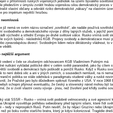
ejen v přítomnosti ruských vojenských jednotek na území bývalého sovětsk
ale především v úmyslu zvrátit hrubou vojenskou silou demokratický proces v
trašit vlastní občany a odvrátit riziko demokratické „nákazy“ na vlastním úze
e pro impérium největší hrozbou.
e neomlouvá
e již nemá ve svém názvu označení „sovětské“, ale nadále používá sovětsk
ní svobodného a demokratického vývoje z dílny tajných služeb, s jejichž po
ládli východní a střední Evropu po druhé světové válce. Rusko vnímá svět s
le svých špiónů - následníků KGB. Projevy svobody a demokratizace musí po
ebo zpravodajskou diverzí. Svobodným lidem nelze diktátorsky vládnout, to 
e věděli.
o nejtěžší argument
é vedení v čele se zkušeným odchovancem KGB Vladimírem Putiným má
lné nutkání vykládat politické dění v celém světě paranoidně, jako by cílem 
větší svobodě a demokracii bylo poškodit a ponížit Rusko. Když v Rusku sv
ak to není dobrá věc a ani v jiných zemích, o sousedech nemluvě, na ni nemaj
raniční politika se stále odehrává v paradigmatu studené války a ruské novi
vrdí, že Pražské jaro bylo důsledkem spiknutí řízeného z USA. V roce 1968
 nebyli schopni přijmout eventualitu, že český a slovenský národ mohou být t
é, že si zvolí vlastní cestu vývoje - jinou, než živoření pod křídly svého s
ký stát SSSR – Rusko – vnímá svět podobně velmocensky a své agresivní 
na Ukrajině vysvětluje potřebou sebeobrany před tajnými silami, které řídí svě
i – tedy v neprospěch Rusů. Putin nevěří, že by nějací Gruzínci nebo Ukrajinc
o než po boku svého staršího bratra, který je kdysi kolonizoval. Tragédie dne