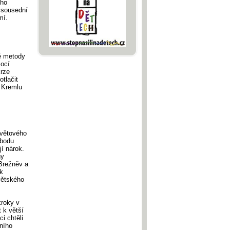
ého
 sousední
mí.
é metody
mocí
krze
tlačit
v Kremlu
světového
obodu
í nárok.
ny
 Brežněv a
ak
ovětského
kroky v
t k větší
i chtěli
šního