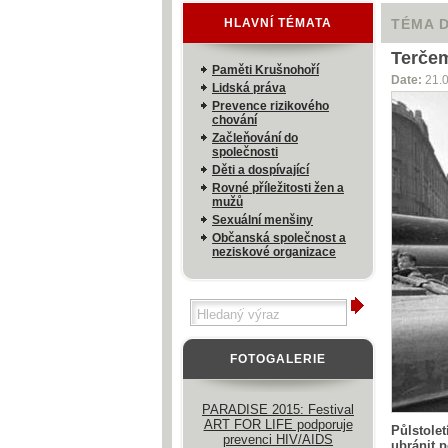
HLAVNÍ TÉMATA
TÉMA 
Terče
Paměti Krušnohoří
Date:
21.
Lidská práva
Prevence rizikového
chování
Začleňování do
společnosti
Děti a dospívající
Rovné příležitosti žen a
mužů
Sexuální menšiny
Občanská společnost a
neziskové organizace
FOTOGALERIE
PARADISE 2015: Festival
ART FOR LIFE podporuje
Půlstole
prevenci HIV/AIDS
ubránit p