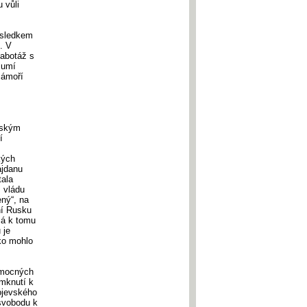
 vůli
ůsledkem
. V
sabotáž s
 umí
zámoří
uským
í
kých
ajdanu
tala
, vládu
ný“, na
ní Rusku
má k tomu
 je
ko mohlo
m mocných
imknutí k
ojevského
 svobodu k