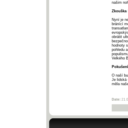
našim noh
Zkouška
Nyní je n
bránící m
transatla
evropskýc
obrátit ul
bezpečnos
hodnoty s
pohledu a
populismu
Velkého B
Pokušení
O naší b
Je lidská
měla naše
Date:
21.