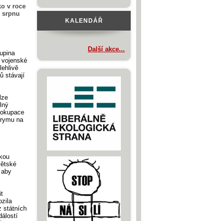
ko v roce
v srpnu
KALENDÁŘ
Další akce...
kupina
a vojenské
lehlivě
ů stávají
lze
lný
a okupace
Krymu na
skou
větské
 aby
it
ozila
z státních
álostí