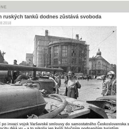
DNE
m ruských tanků dodnes zůstává svoboda
08.2018
tí po invazi vojsk Varšavské smlouvy do samostatného Československa s
ocitu déjà vu – a to nikoliv jen kvůli hlučným podnapilým turistům.