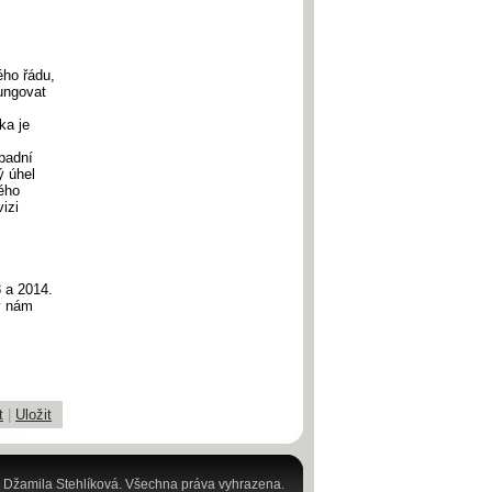
ého řádu,
ungovat
ka je
padní
ý úhel
ého
izi
 a 2014.
by nám
t
|
Uložit
 Džamila Stehlíková. Všechna práva vyhrazena.