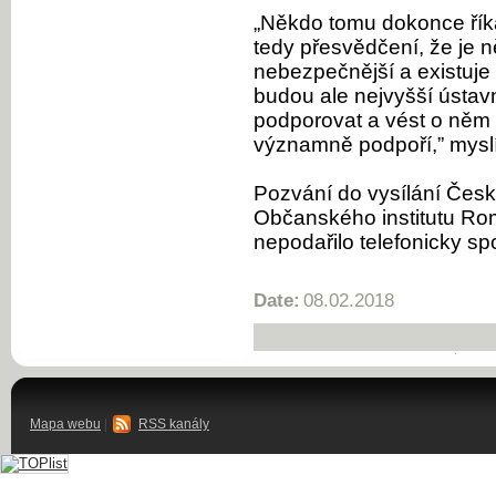
„Někdo tomu dokonce říká 
tedy přesvědčení, že je n
nebezpečnější a existuje
budou ale nejvyšší ústavn
podporovat a vést o něm 
významně podpoří,” mysl
Pozvání do vysílání Českéh
Občanského institutu Rom
nepodařilo telefonicky spo
Date:
08.02.2018
Mapa webu
|
RSS kanály