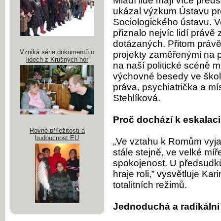
Mladí lidé mají více před
ukázal výzkum Ústavu pro
Sociologického ústavu. 
přiznalo nejvíc lidí právě
dotázaných. Přitom právě
Vzniká série dokumentů o
projekty zaměřenými na p
lidech z Krušných hor
na naší politické scéně 
výchovné besedy ve školác
práva, psychiatrička a m
Stehlíková.
Proč dochází k eskalac
Rovné příležitosti a
budoucnost EU
„Ve vztahu k Romům vyja
stále stejně, ve velké míř
spokojenost. U předsudků 
hraje roli,” vysvětluje Ka
totalitních režimů.
Jednoduchá a radikální