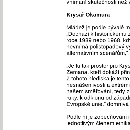
vnímání skutečnosti než 
Krysař Okamura
Mládež je podle bývalé mi
„Dochází k historickému
roce 1989 nebo 1968, kdy
nevnímá polistopadový vý
alternativním scénářům,” 
„Je tu tak prostor pro K
Zemana, kteří dokáží přin
Z tohoto hlediska je tent
nesnášenlivosti a extrém
našem směřování, tedy z
ruky, k odklonu od západ
Evropské unie,” domnívá
Podle ní je zobecňování 
jednotlivým členem etnik