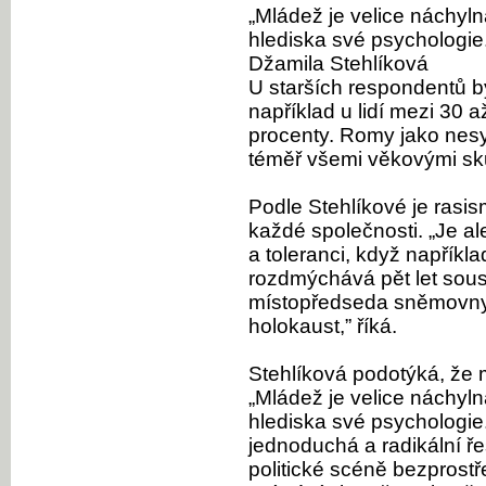
„Mládež je velice náchyln
hlediska své psychologie. 
Džamila Stehlíková
U starších respondentů 
například u lidí mezi 30 
procenty. Romy jako nesymp
téměř všemi věkovými sk
Podle Stehlíkové je rasis
každé společnosti. „Je al
a toleranci, když napříkla
rozdmýchává pět let sou
místopředseda sněmovny a
holokaust,” říká.
Stehlíková podotýká, že 
„Mládež je velice náchyln
hlediska své psychologie.
jednoduchá a radikální ř
politické scéně bezprostř