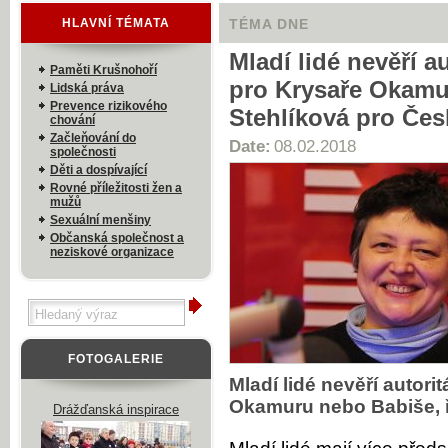
HLAVNÍ TÉMATA
TÉMA DNE
Mladí lidé nevěří a
Paměti Krušnohoří
pro Krysaře Okamu
Lidská práva
Prevence rizikového
Stehlíková pro Čes
chování
Začleňování do
Date:
08.02.2018
společnosti
Děti a dospívající
Rovné příležitosti žen a
mužů
Sexuální menšiny
Občanská společnost a
neziskové organizace
FOTOGALERIE
Mladí lidé nevěří autori
Okamuru nebo Babiše, ř
Drážďanská inspirace