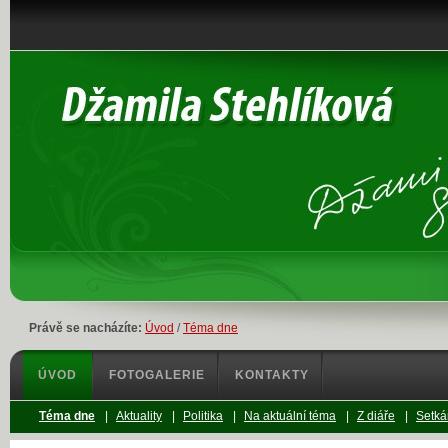
Právě se nacházíte:
Úvod
/
Téma dne
ÚVOD
FOTOGALERIE
KONTAKTY
Téma dne
|
Aktuality
|
Politika
|
Na aktuální téma
|
Z diáře
|
Setká