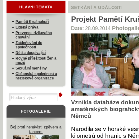
HLAVNÍ TÉMATA
SETKÁNÍ A UDÁLOSTI
Projekt Pamětí Kruš
Paměti Krušnohoří
Lidská práva
Photogall
Date:
28.09.2014
Prevence rizikového
chování
Začleňování do
společnosti
Děti a dospívající
Rovné příležitosti žen a
mužů
Sexuální menšiny
Občanská společnost a
neziskové organizace
Vznikla databáze dokume
amatérských biografic
FOTOGALERIE
Němců
Boj proti nenávisti zpěvem a
Narodila se v horské ves
tancem
kilometrů od hranic s Něm