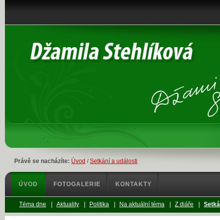
Právě se nacházíte:
Úvod
/
Setkání a události
ÚVOD
FOTOGALERIE
KONTAKTY
Téma dne
|
Aktuality
|
Politika
|
Na aktuální téma
|
Z diáře
|
Setká