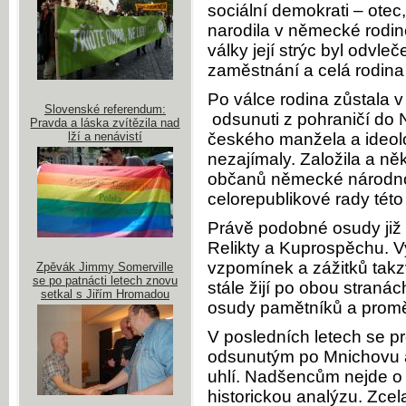
sociální demokrati – otec,
narodila v německé rodině
války její strýc byl odvle
zaměstnání a celá rodina 
Po válce rodina zůstala v
Slovenské referendum:
odsunuti z pohraničí do
Pravda a láska zvítězila nad
lží a nenávistí
českého manžela a ideolog
nezajímaly. Založila a něk
občanů německé národnos
celorepublikové rady této
Právě podobné osudy již 
Relikty a Kuprospěchu. Vy
vzpomínek a zážitků takz
Zpěvák Jimmy Somerville
se po patnácti letech znovu
stále žijí po obou stranác
setkal s Jiřím Hromadou
osudy pamětníků a promě
V posledních letech se p
odsunutým po Mnichovu a r
uhlí. Nadšencům nejde o 
historickou analýzu. Zcel