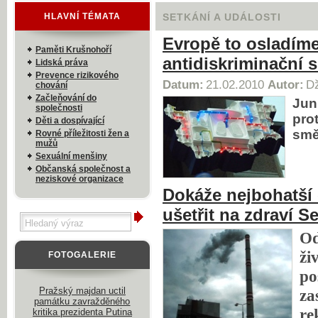
HLAVNÍ TÉMATA
SETKÁNÍ A UDÁLOSTI
Evropě to osladím
Paměti Krušnohoří
antidiskriminační 
Lidská práva
Prevence rizikového
Datum:
21.02.2010
Autor:
Dž
chování
Začleňování do
Jun
společnosti
pro
Děti a dospívající
smě
Rovné příležitosti žen a
mužů
Sexuální menšiny
Občanská společnost a
neziskové organizace
Dokáže nejbohatší 
ušetřit na zdraví 
Od
ži
FOTOGALERIE
po
Pražský majdan uctil
za
památku zavražděného
re
kritika prezidenta Putina