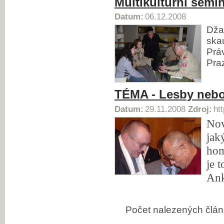
Multikulturní semin
Datum:
06.12.2008
Dža
ska
Práv
Pra
TÉMA - Lesby nebo
Datum:
29.11.2008
Zdroj:
ht
Nov
jak
hom
je 
Ank
Počet nalezených čl