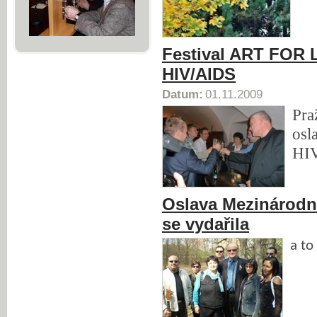
Festival ART FOR L
HIV/AIDS
Datum:
01.11.2009
Pra
osl
HIV
Oslava Mezinárod
se vydařila
a to