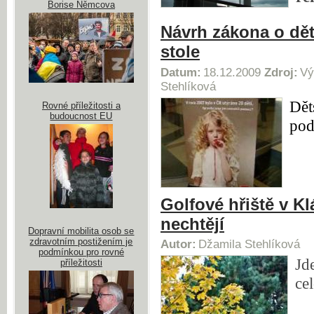
Borise Němcova
Návrh zákona o dě
stole
Datum:
18.12.2009
Zdroj:
Vý
Stehlíková
Dět
Rovné příležitosti a
budoucnost EU
pod
Golfové hřiště v K
nechtějí
Dopravní mobilita osob se
zdravotním postižením je
Autor:
Džamila Stehlíková
podmínkou pro rovné
Jd
příležitosti
ce