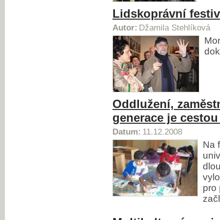
Lidskoprávní festiv
Autor:
Džamila Stehlíková
Mon
dok
Oddlužení, zaměst
generace je cestou
Datum:
11.12.2008
Na f
univ
dlo
vyl
pro 
zač