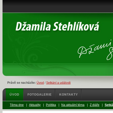
Právě se nacházíte:
Úvod
/
Setkání a události
ÚVOD
FOTOGALERIE
KONTAKTY
Téma dne
|
Aktuality
|
Politika
|
Na aktuální téma
|
Z diáře
|
Setká