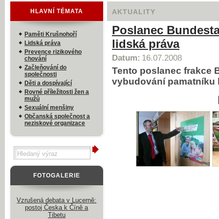
HLAVNÍ TÉMATA
AKTUALITY
Poslanec Bundesta
Paměti Krušnohoří
lidská práva
Lidská práva
Prevence rizikového
Datum:
16.07.2008
chování
Začleňování do
Tento poslanec frakce 
společnosti
vybudování pamatníku
Děti a dospívající
Rovné příležitosti žen a
mužů
Sexuální menšiny
Občanská společnost a
neziskové organizace
FOTOGALERIE
Vzrušená debata v Lucerně:
postoj Česka k Číně a
Tibetu