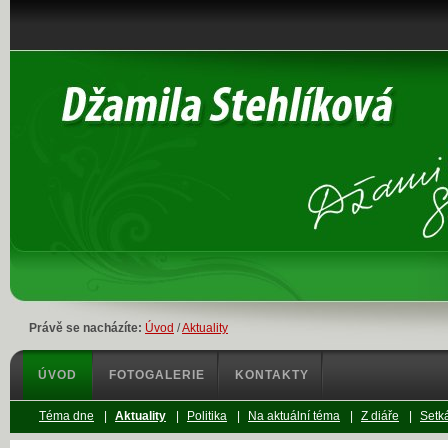
Právě se nacházíte:
Úvod
/
Aktuality
ÚVOD
FOTOGALERIE
KONTAKTY
Téma dne
|
Aktuality
|
Politika
|
Na aktuální téma
|
Z diáře
|
Setká