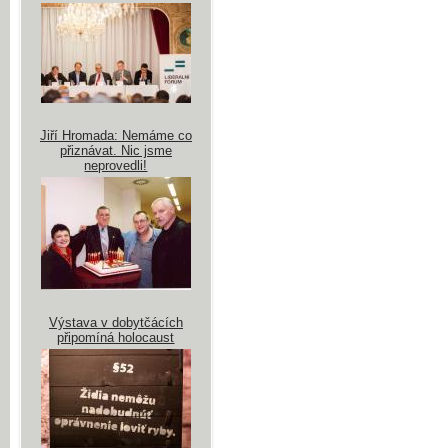
Jiří Hromada: Nemáme co
přiznávat. Nic jsme
neprovedli!
Výstava v dobytčácích
připomíná holocaust