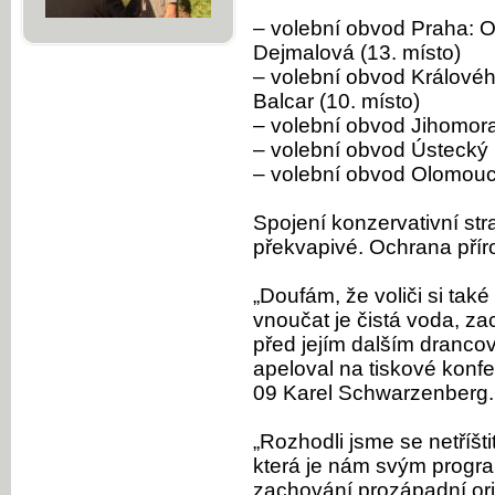
– volební obvod Praha: O
Dejmalová (13. místo)
– volební obvod Královéhr
Balcar (10. místo)
– volební obvod Jihomora
– volební obvod Ústecký k
– volební obvod Olomouc
Spojení konzervativní stra
překvapivé. Ochrana přír
„Doufám, že voliči si také
vnoučat je čistá voda, z
před jejím dalším dranco
apeloval na tiskové konf
09 Karel Schwarzenberg.
„Rozhodli jsme se netříšt
která je nám svým progr
zachování prozápadní orie