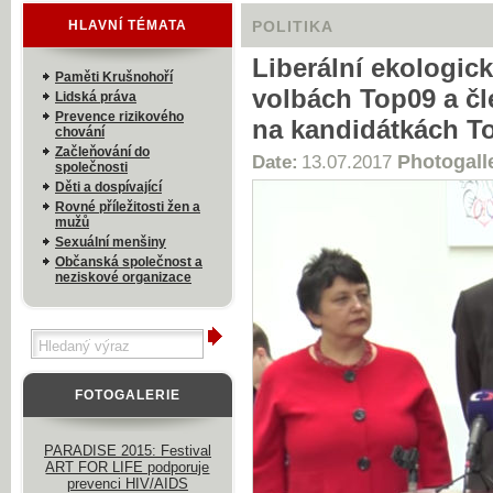
HLAVNÍ TÉMATA
POLITIKA
Liberální ekologic
Paměti Krušnohoří
volbách Top09 a č
Lidská práva
Prevence rizikového
na kandidátkách T
chování
Začleňování do
Photogall
Date:
13.07.2017
společnosti
Děti a dospívající
Rovné příležitosti žen a
mužů
Sexuální menšiny
Občanská společnost a
neziskové organizace
FOTOGALERIE
PARADISE 2015: Festival
ART FOR LIFE podporuje
prevenci HIV/AIDS