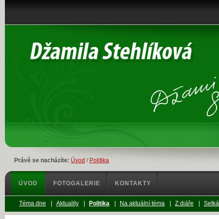
Právě se nacházíte:
Úvod
/
Politika
ÚVOD
FOTOGALERIE
KONTAKTY
Téma dne
|
Aktuality
|
Politika
|
Na aktuální téma
|
Z diáře
|
Setká