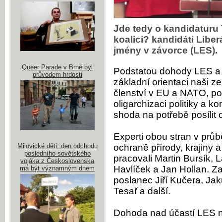
Jde tedy o kandidaturu
koalici? kandidáti Libe
jmény v závorce (LES).
Queer Parade v Brně byl
Podstatou dohody LES a
průvodem hrdosti
základní orientaci naši 
členství v EU a NATO, po
oligarchizaci politiky a 
shoda na potřebě posílit 
Experti obou stran v prů
Milovické děti: den odchodu
ochraně přírody, krajiny
posledního sovětského
pracovali Martin Bursík
vojáka z Československa
Havlíček a Jan Hollan. Z
má být významným dnem
poslanec Jiří Kučera, Ja
Tesař a další.
Dohoda nad účastí LES n