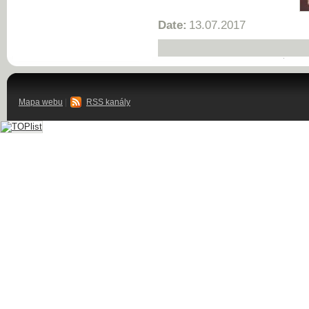
Date:
13.07.2017
Mapa webu
|
RSS kanály