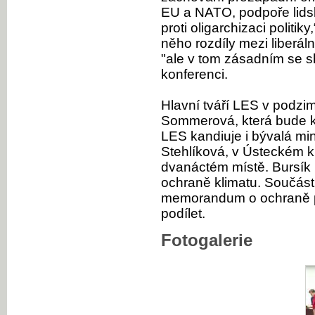
EU a NATO, podpoře lids
proti oligarchizaci politik
něho rozdíly mezi liberá
"ale v tom zásadním se s
konferenci.
Hlavní tváří LES v podzi
Sommerová, která bude k
LES kandiuje i bývalá min
Stehlíková, v Ústeckém k
dvanáctém místě. Bursík
ochraně klimatu. Součást
memorandum o ochraně př
podílet.
Fotogalerie