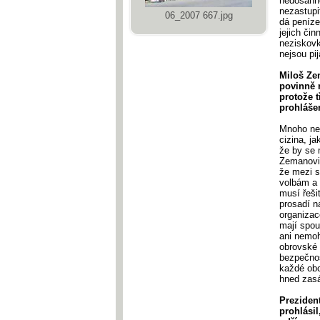
nedosáhne
nezastupit
06_2007 667.jpg
dá peníze
jejich čin
neziskovk
nejsou pij
Miloš Ze
povinně 
protože t
prohláše
Mnoho nez
cizina, j
že by se 
Zemanovi,
že mezi s
volbám a 
musí řešit
prosadí n
organizace
mají spou
ani nemoh
obrovské 
bezpečnos
každé obc
hned zasá
Preziden
prohlásil