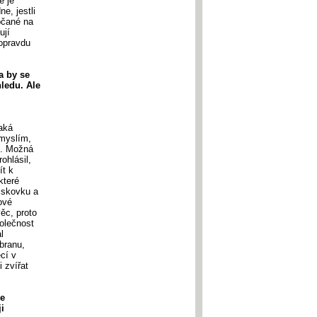
e je
e, jestli
bčané na
ují
 opravdu
a by se
ledu. Ale
aká
emyslím,
í. Možná
ohlásil,
ít k
které
ziskovku a
ové
věc, proto
olečnost
l
obranu,
cí v
 zvířat
že
i