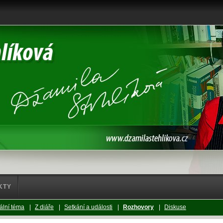
KTY
ální téma
|
Z diáře
|
Setkání a události
|
Rozhovory
|
Diskuse