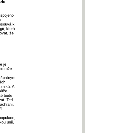
adu
o spojeno
y
posouvá k
ii, která
zovat, že
e je
 protože
i špatným
ních
vzniká. A
 může
itě bude
vat. Teď
achrání,
í
 populace,
kou unií,
m