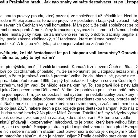
reálu Pražského hradu. Jak tyto snahy vnímáte šestadvacet let po Listop
e jsou to projevy proudu, který pozoruji ve společnosti už několik let. Není t
chodem Miloše Zemana, to už se projevilo v posledních krajských volbách, kd
 v severních Čechách vyhráli komunisté. Mám pocit, že celá společnost se 
trochu pozapomíná na zločiny komunismu, vyprázdnili jsme tu hrůznou ideolog
a lidé nostalgicky říkají, že za minulého režimu bylo dobře, začínají bagateli
 byl podle zákona zločinecký, sílí tendence, které můžeme označit za
istické“. A to jsou věci týkající se nejen volání po znárodnění.
světlujete, že lidé šestadvacet let po Listopadu volí komunisty? Opravdu
ěli na to, jaký to byl režim?
em přemýšlela, proč lidi volili komunisti. Kamarádi ze severu Čech mi říkali, ž
oví politici zklamali, připadalo jim, že se komunisti po Listopadu nezašpinili,
oci, a že to je taková zoufalá protestní volba, že dali hlas silné, pevné ruce.
í na dobu před rokem 1989, že prý byl pořádek. I když na severu Čech trpěl
rostředím, teď jim vadí, že někdo leze na komíny. To jsou právě lidé z nevlád
í jako Grenpeece nebo Děti země. Vidím, že poptávka po silné autoritě tady 
u jde naproti, tím, jak se postavil nad systém, je nedotknutelný pán, který
ště tu spirálu bude dálstupňovat před příští prezidentskou volbou, protože urč
t. Našel hrozbu – migranty, se kterými si nevíme rady, a začal proti nim bojo
zu do jara 2017, nabere dech a pak rozjede prezidentskou kampaň. Kdo nás z
 budou samé hrozby? No přece Miloš Zeman. Totalitní režimy vždycky vytvoř
 a pak se tváří, že jsou jediná záruka, kdo stát ochrání. A k tomu se vedle
istů“ přidávají i konzervativní národovci, to je proud, který bere velkou část
ké, ale i evropské. Spojuje je strach před migrační vlnou i strach před Evrops
le nich sebere národním státům část pravomocí a donutí je k nějakým kroků
ím národním zájmům. A co je národní zájem? Podle českého prezidenta není