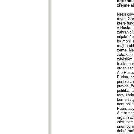
odříznou
zřejmě až
Neziskove
myslí Gre
které fun
v Rusku. 
zahraničí
nějaké šp
by mohli 
mají prob
země. Nej
zakázalo 
závislým,
toxikoman
organizací
Ale Rusov
Putina, p
peníze z 
pravda, ž
politika, 
tady žádn
komunisty
není poli
Putin, ab
Ale to ne
organizac
zástupce 
sněmovníh
dobrá mož