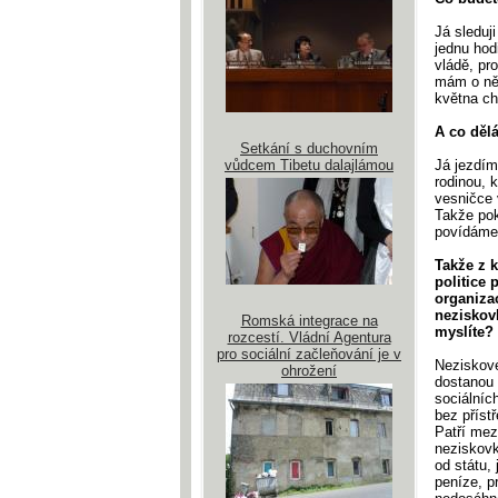
Já sleduj
jednu hod
vládě, pr
mám o ně 
května ch
A co děl
Setkání s duchovním
vůdcem Tibetu dalajlámou
Já jezdím
rodinou, 
vesničce 
Takže pok
povídáme 
Takže z k
politice 
organizac
neziskovk
Romská integrace na
myslíte?
rozcestí. Vládní Agentura
pro sociální začleňování je v
Neziskové
ohrožení
dostanou 
sociálníc
bez příst
Patří mez
neziskovk
od státu,
peníze, p