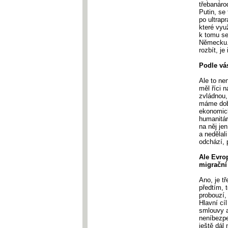
třebanáro
Putin, se
po ultrap
které vyu
k tomu se
Německu. 
rozbít, je
Podle vá
Ale to ne
měl říci 
zvládnou,
máme dobr
ekonomick
humanitár
na něj je
a nedělal
odchází, 
Ale Evrop
migrační
Ano, je tř
předtím, 
probouzí,
Hlavní cí
smlouvy a
neníbezpe
ještě dál