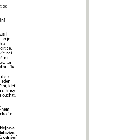
t od
dní
aus i
man je
hle
litice,
víc než
ří mi
ěk, ten
linu. Je
á
at se
 jeden
ěmi, kteří
lné hlasy
slouchat,
,
volném
okolí a
 Nejprve
elevize,
národnění