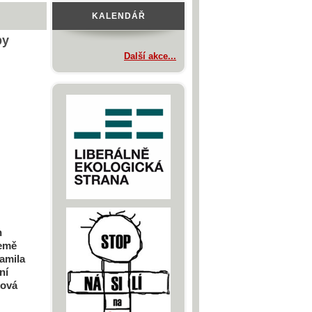
KALENDÁŘ
by
Další akce...
n
země
žamila
ní
ková