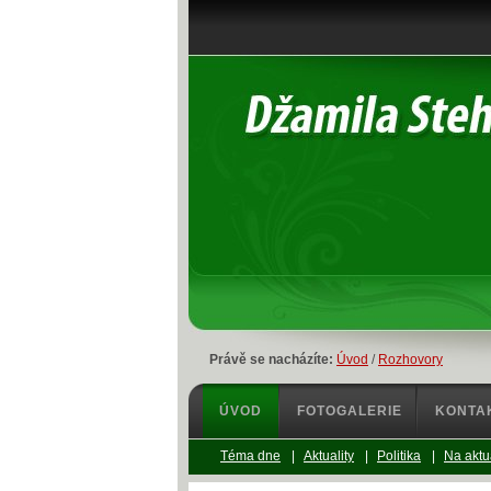
Právě se nacházíte:
Úvod
/
Rozhovory
ÚVOD
FOTOGALERIE
KONTA
Téma dne
|
Aktuality
|
Politika
|
Na aktu