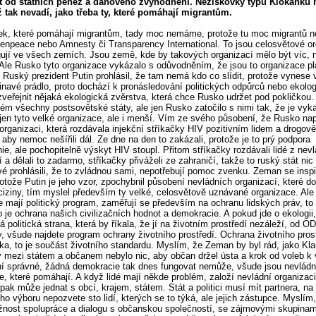
t od státních peněz a daňového zvýhodnění. Neziskovky typu Klokánku
 tak nevadí, jako třeba ty, které pomáhají migrantům.
k, které pomáhají migrantům, tady moc nemáme, protože tu moc migrantů ne
enpeace nebo Amnesty či Transparency International. To jsou celosvětové o
gují ve všech zemích. Jsou země, kde by takových organizací mělo být víc, n
Ale Rusko tyto organizace vykázalo s odůvodněním, že jsou to organizace p
. Ruský prezident Putin prohlásil, že tam nemá kdo co slídit, protože vynese 
inavé prádlo, proto dochází k pronásledování politických odpůrců nebo ekolog
zveřejnit nějaká ekologická zvěrstva, která chce Rusko udržet pod pokličkou.
lém všechny postsovětské státy, ale jen Rusko zatočilo s nimi tak, že je vyk
en tyto velké organizace, ale i menší. Vím ze svého působení, že Rusko nap
organizaci, která rozdávala injekční stříkačky HIV pozitivním lidem a drogově
 aby nemoc nešířili dál. Ze dne na den to zakázali, protože je to prý podpora
ie, ale pochopitelně výskyt HIV stoupl. Přitom stříkačky rozdávali lidé z nev
 a dělali to zadarmo, stříkačky přiváželi ze zahraničí, takže to ruský stát nic
é prohlásili, že to zvládnou sami, nepotřebují pomoc zvenku. Zeman se inspi
rotože Putin je jeho vzor, zpochybnil působení nevládních organizací, které do
ciziny, tím myslel především ty velké, celosvětově uznávané organizace. Ale
e mají politický program, zaměřují se především na ochranu lidských práv, to
to je ochrana našich civilizačních hodnot a demokracie. A pokud jde o ekologii
á politická strana, která by říkala, že jí na životním prostředí nezáleží, od O
, všude najdete program ochrany životního prostředí. Ochrana životního pros
tika, to je součást životního standardu. Myslím, že Zeman by byl rád, jako Kl
y mezi státem a občanem nebylo nic, aby občan držel ústa a krok od voleb k
ní správné, žádná demokracie tak dnes fungovat nemůže, všude jsou nevládn
e, které pomáhají. A když lidé mají někde problém, založí nevládní organizaci 
pak může jednat s obcí, krajem, státem. Stát a politici musí mít partnera, na
o výboru nepozvete sto lidí, kterých se to týká, ale jejich zástupce. Myslím,
nost spolupráce a dialogu s občanskou společností, se zájmovými skupinam