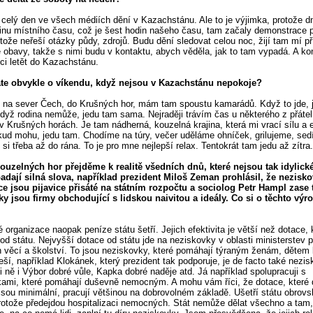
i celý den ve všech médiích dění v Kazachstánu. Ale to je výjimka, protože d
inu místního času, což je šest hodin našeho času, tam začaly demonstrace p
otože neřeší otázky půdy, zdrojů. Budu dění sledovat celou noc, žijí tam mí př
obavy, takže s nimi budu v kontaktu, abych věděla, jak to tam vypadá. A k
ci letět do Kazachstánu.
áte obvykle o víkendu, když nejsou v Kazachstánu nepokoje?
 na sever Čech, do Krušných hor, mám tam spoustu kamarádů. Když to jde, 
když rodina nemůže, jedu tam sama. Nejraději trávím čas u některého z přátel
v Krušných horách. Je tam nádherná, kouzelná krajina, která mi vrací sílu a e
ud mohu, jedu tam. Chodíme na túry, večer uděláme ohníček, grilujeme, se
si třeba až do rána. To je pro mne nejlepší relax. Tentokrát tam jedu až zítra.
ouzelných hor přejděme k realitě všedních dnů, které nejsou tak idylick
padají silná slova, například prezident Miloš Zeman prohlásil, že nezisk
e jsou pijavice přisáté na státním rozpočtu a sociolog Petr Hampl zase t
y jsou firmy obchodující s lidskou naivitou a ideály. Co si o těchto výr
 organizace naopak peníze státu šetří. Jejich efektivita je větší než dotace, 
od státu. Nejvyšší dotace od státu jde na neziskovky v oblasti ministerstev 
h věcí a školství. To jsou neziskovky, které pomáhají týraným ženám, dětem 
řeší, například Klokánek, který prezident tak podporuje, je de facto také nezi
i ně i Výbor dobré vůle, Kapka dobré naděje atd. Já například spolupracuji s
ami, které pomáhají duševně nemocným. A mohu vám říci, že dotace, které 
 jsou minimální, pracují většinou na dobrovolném základě. Ušetří státu obrov
rotože předejdou hospitalizaci nemocných. Stát nemůže dělat všechno a tam