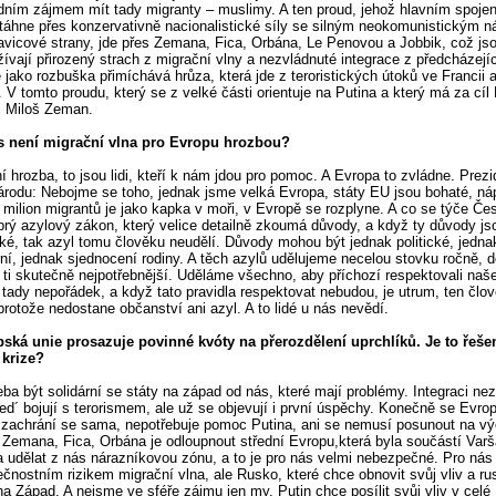
dním zájmem mít tady migranty – muslimy. A ten proud, jehož hlavním spoje
 táhne přes konzervativně nacionalistické síly se silným neokomunistickým
ravicové strany, jde přes Zemana, Fica, Orbána, Le Penovou a Jobbik, což jso
žívají přirozený strach z migrační vlny a nezvládnuté integrace z předcházejíc
 jako rozbuška přimíchává hrůza, která jde z teroristických útoků ve Francii 
V tomto proudu, který se z velké části orientuje na Putina a který má za cíl
 i Miloš Zeman.
s není migrační vlna pro Evropu hrozbou?
ní hrozba, to jsou lidi, kteří k nám jdou pro pomoc. A Evropa to zvládne. Prezi
národu: Nebojme se toho, jednak jsme velká Evropa, státy EU jsou bohaté, ná
 milion migrantů je jako kapka v moři, v Evropě se rozplyne. A co se týče Če
ý azylový zákon, který velice detailně zkoumá důvody, a když ty důvody js
é, tak azyl tomu člověku neudělí. Důvody mohou být jednak politické, jedna
ní, jednak sjednocení rodiny. A těch azylů udělujeme necelou stovku ročně, 
n ti skutečně nejpotřebnější. Uděláme všechno, aby příchozí respektovali na
i tady nepořádek, a když tato pravidla respektovat nebudou, je utrum, ten člo
protože nedostane občanství ani azyl. A to lidé u nás nevědí.
ská unie prosazuje povinné kvóty na přerozdělení uprchlíků. Je to řeše
 krize?
eba být solidární se státy na západ od nás, které mají problémy. Integraci nezv
ted´ bojují s terorismem, ale už se objevují i první úspěchy. Konečně se Evro
 zachrání se sama, nepotřebuje pomoc Putina, ani se nemusí posunout na v
l Zemana, Fica, Orbána je odloupnout střední Evropu,která byla součástí Var
 udělat z nás nárazníkovou zónu, a to je pro nás velmi nebezpečné. Pro nás
čnostním rizikem migrační vlna, ale Rusko, které chce obnovit svůj vliv a ru
 na Západ. A nejsme ve sféře zájmu jen my, Putin chce posílit svůj vliv v celé