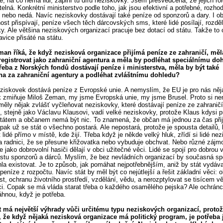
, na co nemá lidi, zaplní tu díru neziskovky. Jsem přesvědčena, že jejich rol
elná. Konkrétní ministerstvo podle toho, jak jsou efektivní a potřebné, rozhodn
 nebo nedá. Navíc neziskovky dostávají také peníze od sponzorů a dary. I o
nost přispívají, peníze všech těch dárcovských sms, které lidé posílají, rozděl
y. Ale většina neziskových organizací pracuje bez dotací od státu. Takže to
avice přisáté na státu.
man říká, že když nezisková organizace přijímá peníze ze zahraničí, měl
registrovat jako zahraniční agentura a měla by podléhat speciálnímu doh
řeba z Norských fondů dostávají peníze i ministerstva, měla by být také
na za zahraniční agentury a podléhat zvláštnímu dohledu?
iskovek dostává peníze z Evropské unie. A nemyslím, že EU je pro nás něj
ak zmiňuje Miloš Zeman, my jsme Evropská unie, my jsme Brusel. Proto si n
měly nějak zvlášť vyčleňovat neziskovky, které dostávají peníze ze zahranič
 stejně jako Václavu Klausovi, vadí velké neziskovky, protože Klaus kdysi pr
tátem a občanem nemá být nic. To znamená, že občan má jednou za čas přij
pak už se stát o všechno postará. Ale nepostará, protože je spousta detailů, 
 lidé přímo v místě, kde žijí. Třeba když je někde velký hluk, zřídí si lidé ne
a radnici, že se přesune křižovatka nebo vybuduje obchvat. Nebo různé zájm
 jako dobrovolní hasiči dělají v obci užitečné věci. Lidé se spojí pro dobrou 
stu sponzorů a dárců. Myslím, že bez nevládních organizací by současná sp
la existovat. Je to způsob, jak pomáhat nejpotřebnějším, aniž by stát vydáva
peníze z rozpočtu. Navíc stát by měl být co nejútlejší a řešit základní věci: 
t, ochranu životního prostředí, vzdělání, vědu, a nerozptylovat se tisícem vě
i. Copak se má vláda starat třeba o každého osamělého pejska? Ale ochránci
hnou, když je potřeba.
t má největší výhrady vůči určitému typu neziskových organizací, proto
, že když nějaká nezisková organizace má politický program, je potřeba j