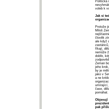
Politická
nevyhmátn
voleb k v
Jak si te
organiza
Protože j
Miloš Zem
nejšťastně
člověk ztr
ale když 
zastánců,
říkají, d
nemůže ží
dobře, kd
zodpovědn
Zeman boj
jeho krok
by je měl
jako v Se
a ne krit
organizac
umírající,
čase, děl
pomáhat. 
Objevují 
prezident
pak přiš