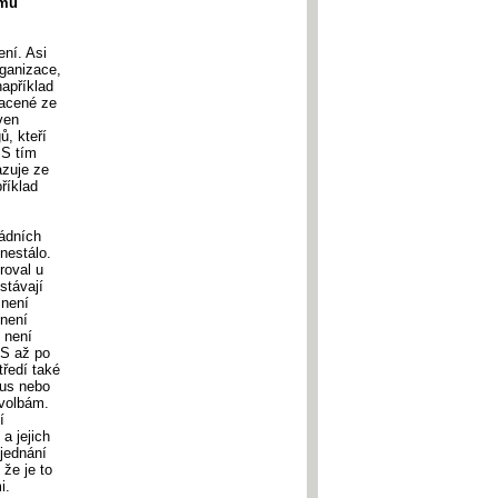
 mu
ní. Asi
rganizace,
apříklad
lacené ze
ven
ů, kteří
 S tím
azuje ze
říklad
ládních
 nestálo.
roval u
stávají
 není
 není
, není
DS až po
tředí také
aus nebo
 volbám.
í
a jejich
 jednání
 že je to
i.