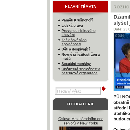
HLAVNÍ TÉMATA
ROZHO
Džamil
Paměti Krušnohoří
slyšel
Lidská práva
Date:
23.
Prevence rizikového
chování
Začleňování do
společnosti
Děti a dospívající
Rovné příležitosti žen a
mužů
Sexuální menšiny
Občanská společnost a
neziskové organizace
PŮLNO
obratně
FOTOGALERIE
střední 
Stehlík
budoucn
Oslava Mezinárodního dne
seniorů v New Yorku
Co budet