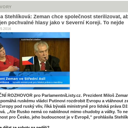
VORY
a Stehlíková: Zeman chce společnost sterilizovat, a
 jen pochvalné hlasy jako v Severní Koreji. To nejde
05.2016
ČNÍ ROZHOVOR
pro ParlamentníListy.cz.
Prezident Miloš Zema
 pomáhá ruskému vládci Putinovi rozdrobit Evropu a vtáhnout 
Evropy pod ruský vliv, říká bývalá ministryně pro lidská práva D
ová. „Ale Rusko nemá co nabídnout mimo chudoby a války. To ne
ost pro Česko, jeho budoucnost je v Evropě,“ prohlásila Stehlí
e dělat ze soboty na neděli?