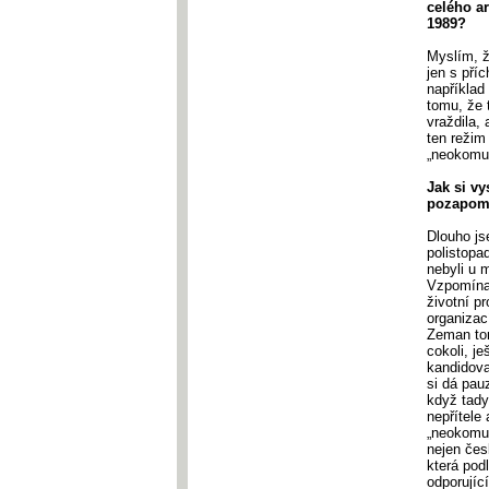
celého a
1989?
Myslím, ž
jen s pří
například
tomu, že 
vraždila, 
ten režim
„neokomun
Jak si vy
pozapomn
Dlouho js
polistopad
nebyli u m
Vzpomínaj
životní p
organizac
Zeman tom
cokoli, je
kandidova
si dá pau
když tady
nepřítele
„neokomun
nejen čes
která pod
odporujíc