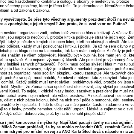
 moc bez každodenního kontaktu a dialogu s občany je neefektivní, protože
e všechny problémy, které je třeba řešit. To je demokracie. Nemůžeme čeka
olbám a od zákona k zákonu.
dy vysvětlujete, že přes tyto všechny argumenty prezident útočí na nevlá
ce a zpochybňuje jejich smysl? Jen proto, že si vzal vzor od Putina?
im nevládní organizace vadí, občas totiž zvednou hlas a kritizují. A Václav Kl
an jsou naprosto nedůtkliví, protože kritika poškozuje strašně jejich ego. Ze
jší, když je někde v krajích obklopen lidmi, kteří ho obdivují a chválí. Ale tak
ácí bdělost, každý musí poslouchat i kritiku, i politik. Já už nejsem dávno v po
debatuji na blogu nebo na facebooku, tak tam mám i odpůrce. A někdy je jich 
 ale snažím se všem odpovědět. Nemůžu být v bublině, kde mám jen lidi, kte
ěláš to správně. A to nejsem významný člověk. Ale prezident je významný člov
t v bublině samých přitakávačů. Politik musí občas slyšet i hlas mimo tu bub
yž je to hlas kultivovaný, když je to člověk z nevládní organizace, protože m
ost za organizaci nebo sociální skupinu, kterou zastupuje. Ale takových deb
í, protože se opájí mocí natolik, že mluvit s někým, kdo zpochybní třeba jen
, odmítá. Každý politik musí umět slyšet i problémové věci, protože oni jsou t
i řešit. Myslím, že Zeman chce společnost sterilizovat, aby slyšel jen pochva
verní Koreji. To nejde, i kritické hlasy budou zaznívat a prezident jim musí na
ikům upírat právo nejen mluvit, ale vůbec existovat. A nezašlapávat neziskové
e, dělat z nich pátou kolonu, když na nich stojí péče o nemocné, děti, seniory
 prostě o ty nejslabší. Ti lidé to dělají za málo peněz, často i zadarmo a ve 
ají to z lásky, protože nemohou vidět něčí utrpení. Lidské je zajímat se o své 
A když dělám dobrou věc, proč by na to nemohl přispět stát?
se i jiné kontroverzní myšlenky. Například padají návrhy na znárodnění.
 Miloš Zeman prohlásil, že by se mohlo znárodnit OKD, zestátnit Česká t
la ministryně pro místní rozvoj za ANO Karla Šlechtová s nápadem na z