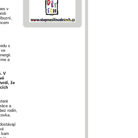
nes v
roti
íbuzní,
oncem
jedu s
 ve
nergii.
díme a
é. V
ové
vrdí, že
ocích
které
práce a
bez rodin,
skovka.
dostávají
ské
, kam