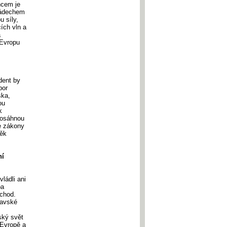
ncem je
 nádechem
u síly,
ích vln a
a
 Evropu
dent by
por
ska,
ou
k
dosáhnou
še zákony
věk
ní
ládli ani
pa
ýchod.
šavské
ský svět
 Evropě a