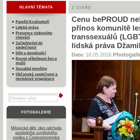
HLAVNÍ TÉMATA
Z DIÁŘE
Cenu bePROUD nebo
Paměti Krušnohoří
přínos komunitě le
Lidská práva
Prevence rizikového
transsexuálů (LGBT
chování
Začleňování do
lidská práva Džami
společnosti
Děti a dospívající
Photogall
Date:
18.05.2016
Rovné příležitosti žen a
mužů
Sexuální menšiny
Občanská společnost a
neziskové organizace
FOTOGALERIE
Milovické děti: den odchodu
posledního sovětského
vojáka z Československa