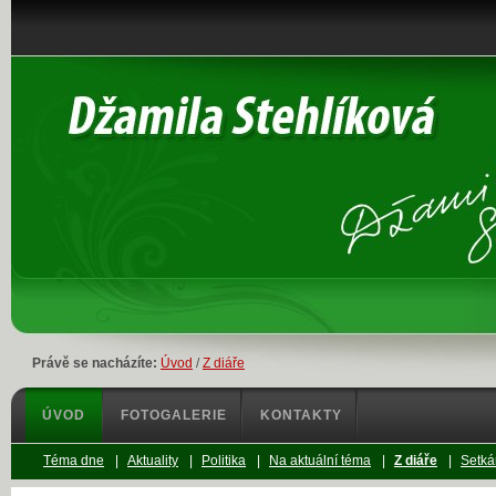
Právě se nacházíte:
Úvod
/
Z diáře
ÚVOD
FOTOGALERIE
KONTAKTY
Téma dne
|
Aktuality
|
Politika
|
Na aktuální téma
|
Z diáře
|
Setká