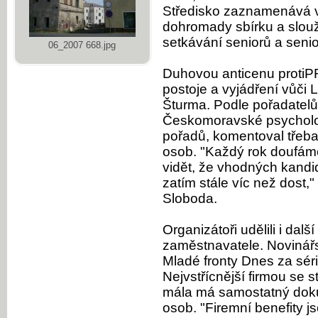
Středisko zaznamenává 
dohromady sbírku a slouž
setkávání seniorů a senio
06_2007 668.jpg
Duhovou anticenu protiP
postoje a vyjádření vůč
Šturma. Podle pořadatelů
Českomoravské psycholog
pořadů, komentoval třeba
osob. "Každý rok doufáme
vidět, že vhodných kandid
zatím stále víc než dost,"
Sloboda.
Organizátoři udělili i dal
zaměstnavatele. Novinář
Mladé fronty Dnes za séri
Nejvstřícnější firmou se 
mála má samostatný doku
osob. "Firemní benefity j