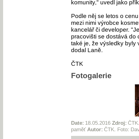
komunity," uvedl jako pří
Podle něj se letos o cenu
mezi nimi výrobce kosmeti
kancelář či developer. "Je
pracovišti se dostává do 
také je, že výsledky byly
dodal Laně.
ČTK
Fotogalerie
Date:
18.05.2016
Zdroj:
ČTK.
paměť
Autor:
ČTK. Foto: Dav