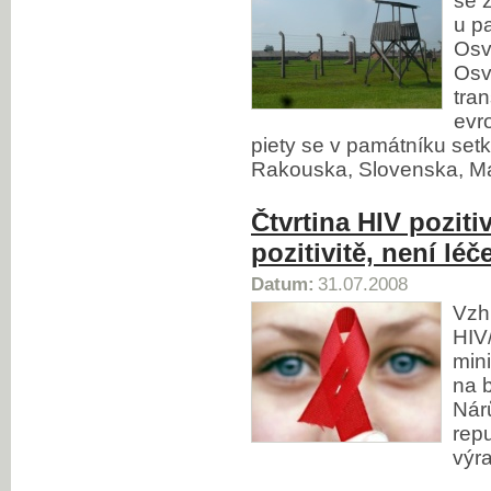
se 
u p
Osv
Osv
tran
evr
piety se v památníku set
Rakouska, Slovenska, M
Čtvrtina HIV pozit
pozitivitě, není lé
Datum:
31.07.2008
Vzh
HIV
mini
na 
Nár
repu
výr