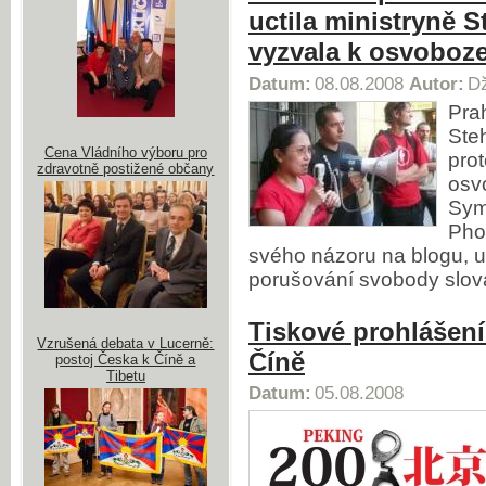
uctila ministryně 
vyzvala k osvoboz
Datum:
08.08.2008
Autor:
Dž
Pra
Ste
Cena Vládního výboru pro
prot
zdravotně postižené občany
osv
Sym
Phon
svého názoru na blogu, u
porušování svobody slova
Tiskové prohlášení
Vzrušená debata v Lucerně:
Číně
postoj Česka k Číně a
Tibetu
Datum:
05.08.2008