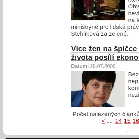
Obvi
nevl
na 
ministryně pro lidská pr
Stehlíková za zelené.
Více žen na špičce
života posílí ekon
Datum:
28.07.2008
Bez 
nep
kon
nezi
Počet nalezených člán
<
....
14
15
1