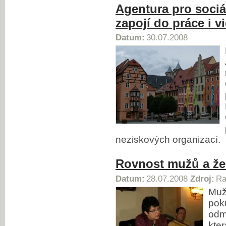
Agentura pro sociá
zapojí do práce i 
Datum:
30.07.2008
neziskových organizací.
Rovnost mužů a že
Datum:
28.07.2008
Zdroj:
Ra
Muž
poku
odm
kter