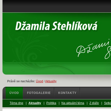
Právě se nacházíte:
Úvod
/
Aktuality
ÚVOD
FOTOGALERIE
KONTAKTY
Téma dne
|
Aktuality
|
Politika
|
Na aktuální téma
|
Z diáře
|
Setká