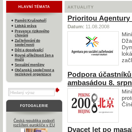
HLAVNÍ TÉMATA
AKTUALITY
Prioritou Agentury 
Paměti Krušnohoří
Lidská práva
Datum:
11.08.2008
Prevence rizikového
Min
chování
Džam
Začleňování do
společnosti
Dym
Děti a dospívající
loká
Rovné příležitosti žen a
začl
mužů
Sexuální menšiny
Občanská společnost a
Podpora účastníků
neziskové organizace
ambasádou 8. srpn
Min
prot
Čín
FOTOGALERIE
Česká republika podpoří
rozšíření euroklíče v EU
Dvacet let po masa