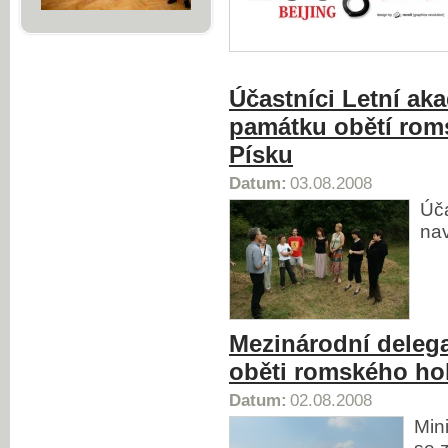
Účastníci Letní aka
památku obětí rom
Písku
Datum:
03.08.2008
Úča
nav
Mezinárodní delega
oběti romského ho
Datum:
02.08.2008
Min