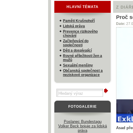
HLAVNÍ TÉMATA
Z DIÁŘ
Proč s
Paměti Krušnohoří
Date:
27.
Lidská práva
Prevence rizikového
chování
Začleňování do
společnosti
Děti a dospívající
Rovné příležitosti žen a
mužů
Sexuální menšiny
Občanská společnost a
neziskové organizace
FOTOGALERIE
Poslanec Bundestagu
Volker Beck bojuje za lidská
Asad pře
práva