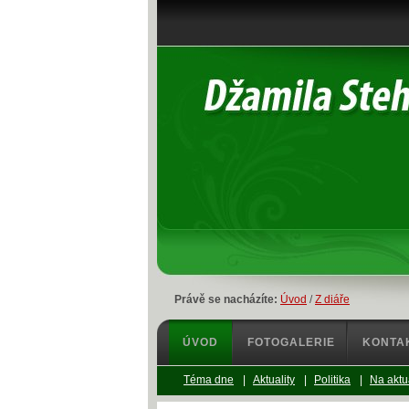
Právě se nacházíte:
Úvod
/
Z diáře
ÚVOD
FOTOGALERIE
KONTA
Téma dne
|
Aktuality
|
Politika
|
Na aktu