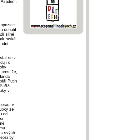
m Asadem.
 opozice
a donutit
ří silné
pak ruské
vadní
stat se z
dují o
coby
 prestiže,
llanda
přál Putin
Paříži
roky v
perací v
tupky ze
u od
si
aně
omu
síc svých
lepší by