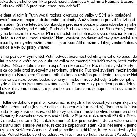
ska do syrského konfliktu předcházela domluva Vladimíra Putina s Bašáre
utin tak věřil? A proč nyní chce, aby odešel?
zident Vladimír Putin vydal rozkaz k vstupu do války v Sýrii a k potlačení
ovské opozice nejen z diktátorské solidarity. A už vůbec ne pro vítězství nad
 státem (ruské letectvo bombarduje převážně pozice protiasadovské syrské
ty podle nápovědy od Asada). Putin chtěl obnovit svůj vliv na Blízkém východě 
y ho konečně bral vážně. Plánoval odstranit protiasadovskou opozici, kam pat
í hráči a udržet u moci stávající klan, kterému po desetiletí tekly sovětské a 
okud by se syrský režim zhroutil jako Kaddáfího režim v Libyi, veškeré dosa
stice a vliv by přišly vniveč.
silné pozice v Sýrii chtěl Putin odvést pozornost od ukrajinského kolapsu, do
ní izolace a vrátit se do klubu několika nejmocnějších lídrů světa, kteří rozho
idstva. Něco z toho se mu alespoň na oko podařilo. Rozehrání syrské karty 
ska do boje proti světovému terorismu přineslo Putinovi zvýšení mezinárodní
dialogu s Barackem Obamou, příslib francouzského prezidenta Françoise Ho
otiruské sankce, pokud budou splněny minské mírové dohody. Stalo se, jak si 
ýrie a Ukrajina jsou posuzovány zvlášť. Francouzský prezident po útocích v 
l ukázat svému národu, že je pro boj proti terorismu schopen činit odvážné k
dní aréně.
 Hollande dokonce přislíbil koordinaci ruských a francouzských vojenských o
i Islámskému státu (k velké nelibosti francouzské rozvědky). Jsou to velké ús
padu, který zase očekává od Moskvy uplatnění ruského vlivu během přechod
iktatury k demokraticky zvolené vládě. Míč je na ruské straně hřiště a Putin 
 že ruská pozice v Sýrii zdaleka není už tak perspektivní. Je ve válce na str
o klánu proti šíitské většině. Nikdo ze západních státníků si nesedne k jedn
 stolu s Bašárem Asadem. Asad je podle nich diktátor, který zabil desítky ti
nů. Pokud Rusko se chce udržet ve hře, musí se kulantně zbavit Asada. Nej