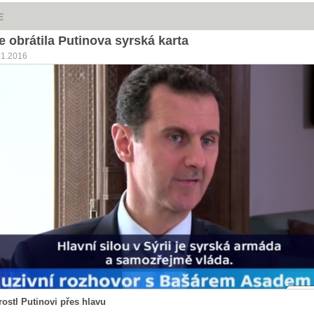
E
e obrátila Putinova syrská karta
01.2016
rostl Putinovi přes hlavu