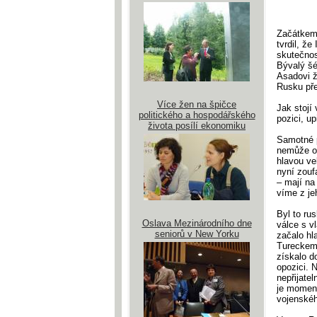
Začátkem 
tvrdil, ž
skutečnos
Bývalý šé
Asadovi ž
Rusku pře
Více žen na špičce
Jak stojí
politického a hospodářského
pozici, up
života posílí ekonomiku
Samotné p
nemůže od
hlavou ve
nyní zouf
– mají na
víme z je
Byl to ru
Oslava Mezinárodního dne
válce s v
seniorů v New Yorku
začalo hl
Tureckem 
získalo d
opozici. 
nepřijate
je moment
vojenskéh