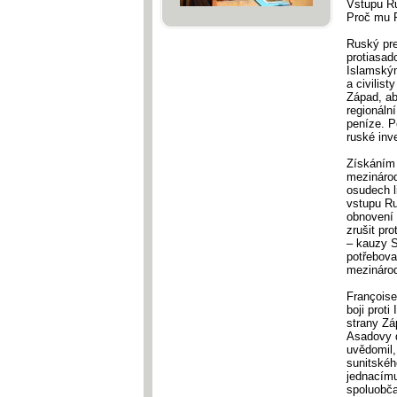
Vstupu Ru
Proč mu P
Ruský pre
protiasad
Islamským
a civilis
Západ, ab
regionáln
peníze. P
ruské inve
Získáním 
mezinárod
osudech l
vstupu Ru
obnovení 
zrušit pr
– kauzy S
potřebova
mezináro
Françoise
boji prot
strany Zá
Asadovy d
uvědomil,
sunitskéh
jednacímu
spoluobča