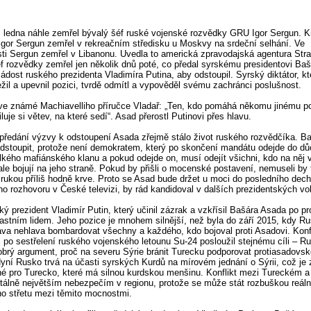
ledna náhle zemřel bývalý šéf ruské vojenské rozvědky GRU Igor Sergun. K
e Igor Sergun zemřel v rekreačním středisku u Moskvy na srdeční selhání. Ve
ti Sergun zemřel v Libanonu. Uvedla to americká zpravodajská agentura Strat
f rozvědky zemřel jen několik dnů poté, co předal syrskému presidentovi Baš
ádost ruského prezidenta Vladimíra Putina, aby odstoupil. Syrský diktátor, kt
žil a upevnil pozici, tvrdě odmítl a vypověděl svému zachránci poslušnost.
 ve známé Machiavelliho příručce Vladař: „Ten, kdo pomáhá někomu jinému pos
iluje si větev, na které sedí“. Asad přerostl Putinovi přes hlavu.
ředání výzvy k odstoupení Asada zřejmě stálo život ruského rozvědčíka. B
stoupit, protože není demokratem, který po skončení mandátu odejde do dů
lkého mafiánského klanu a pokud odejde on, musí odejít všichni, kdo na něj v
ale bojují na jeho straně. Pokud by přišli o mocenské postavení, nemuseli by 
 rukou příliš hodně krve. Proto se Asad bude držet u moci do posledního dech
ho rozhovoru v České televizi, by rád kandidoval v dalších prezidentských v
ský prezident Vladimír Putin, který učinil zázrak a vzkřísil Bašára Asada po p
lastním lidem. Jeho pozice je mnohem silnější, než byla do září 2015, kdy R
ava nehlava bombardovat všechny a každého, kdo bojoval proti Asadovi. Konfl
po sestřelení ruského vojenského letounu Su-24 posloužil stejnému cíli – R
obrý argument, proč na severu Sýrie bránit Turecku podporovat protiasadovs
Nyní Rusko trvá na účasti syrských Kurdů na mírovém jednání o Sýrii, což je
lné pro Turecko, které má silnou kurdskou menšinu. Konflikt mezi Tureckém
álně největším nebezpečím v regionu, protože se může stát rozbuškou reál
o střetu mezi těmito mocnostmi.