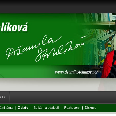
KTY
ální téma
|
Z diáře
|
Setkání a události
|
Rozhovory
|
Diskuse