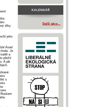
KALENDÁŘ
reml
for.
áru
Další akce...
erý díky
ílit jeho
ašár Asad
chodu. Je
sadili a
to přežít
u. A jak
olbách.
rohrané
usko
ikt s
usko
kou
 zase
 a Ruskem
ného