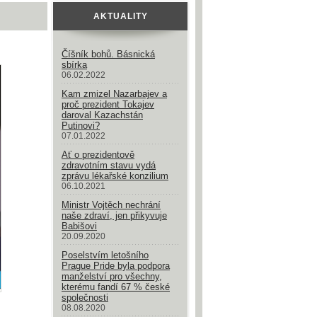
AKTUALITY
Číšník bohů. Básnická
sbírka
06.02.2022
Kam zmizel Nazarbajev a
proč prezident Tokajev
daroval Kazachstán
Putinovi?
07.01.2022
Ať o prezidentově
zdravotním stavu vydá
zprávu lékařské konzilium
06.10.2021
Ministr Vojtěch nechrání
naše zdraví, jen přikyvuje
Babišovi
20.09.2020
Poselstvím letošního
Prague Pride byla podpora
manželství pro všechny,
kterému fandí 67 % české
společnosti
08.08.2020