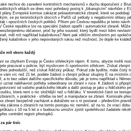
také nechce do zavedení kontrolních mechanismů v duchu doporučení z Brus
olitických elitách se dnes nosí pohrdavý postoj k „šikanujícím“ návrhům z E
 plány Evropské komise zakázat poloautomatické zbraně, které se podobají
kým, se po teroristických útocích v Paříži už setkaly s negativními ohlasy ja
 tak i opozičních českých politiků. Přitom pro Českou republiku je tento návr
 V České republice lze na speciální žádost opatřit i automatické zbraně. Může
 neozbrojenému občanovi, proč by jeho soused, který bydlí mezi lidmi nevlast
raň, měl mít například kalašnikova? Není pak větším ohrožením pro společn
ržený kalašnikov v jeho nepovolaných rukou než možnost, že dojde ke krádež
že mít skoro každý
ní se zbytkem Evropy je Česko střeleckým rájem. K tomu, abyste mohli nosi
jete pracovat u policie, být myslivcem či sportovním střelcem. Získat zbrojní
dnes jednodušší, než získat řidičský průkaz. Pokud zde bydlíte, máte čistý tr
a je vám víc než 21 let, podáte žádost o zbrojní průkaz skupiny E na místním 
R, a to bez udání dalšího specifického důvodu, jak je tomu například v Něme
í uznat naléhavost potřeby sebeobrany se zbraní v ruce. K žádosti si připojít
potvrzení od vašeho praktického lékaře a další postup je jako u řidičského p
oušku, která není o nic složitější než u řidičáku. V teoretické části se testuj
zbraních, v praktické - střelba na terč a manipulace se zbraní. Komisaře pře
se zbraní bezpečně zacházet a dokážete se o ní postarat – především pravid
ovela zákona o zbraních na tomto postupu nic nemění, až na to, že vrací dobu 
 průkazu z 10 na 5 let a v budoucnu umožní zjistit spolehlivost žadatele nikoli
přes centrální registr přestupků.
za pár tisíc