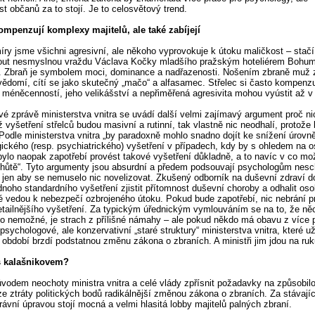
t občanů za to stojí. Je to celosvětový trend.
mpenzují komplexy majitelů, ale také zabíjejí
míry jsme všichni agresivní, ale někoho vyprovokuje k útoku maličkost – stačí
out nesmyslnou vraždu Václava Kočky mladšího pražským hoteliérem Bohu
. Zbraň je symbolem moci, dominance a nadřazenosti. Nošením zbraně muž 
ědomí, cítí se jako skutečný „mačo“ a alfasamec. Střelec si často kompenz
méněcenností, jeho velikášství a nepřiměřená agresivita mohou vyústit až v t
é zprávě ministerstva vnitra se uvádí další velmi zajímavý argument proč ni
ž vyšetření střelců budou masivní a rutinní, tak vlastně nic neodhalí, protože
 Podle ministerstva vnitra „by paradoxně mohlo snadno dojít ke snížení úrovn
ického (resp. psychiatrického) vyšetření v případech, kdy by s ohledem na 
bylo naopak zapotřebí provést takové vyšetření důkladně, a to navíc v co mo
 lhůtě“. Tyto argumenty jsou absurdní a předem podsouvají psychologům nes
, jen aby se nemuselo nic novelizovat. Zkušený odborník na duševní zdraví d
noho standardního vyšetření zjistit přítomnost duševní choroby a odhalit os
ré vedou k nebezpečí ozbrojeného útoku. Pokud bude zapotřebí, nic nebrání p
etailnějšího vyšetření. Za typickým úřednickým vymlouváním se na to, že ně
to nemožné, je strach z přílišné námahy – ale pokud někdo má obavu z více 
psychologové, ale konzervativní „staré struktury“ ministerstva vnitra, které u
 období brzdí podstatnou změnu zákona o zbraních. A ministři jim jdou na ruk
 kalašnikovem?
vodem neochoty ministra vnitra a celé vlády zpřísnit požadavky na způsobilo
ze ztráty politických bodů radikálnější změnou zákona o zbraních. Za stávajíc
 právní úpravou stojí mocná a velmi hlasitá lobby majitelů palných zbraní.