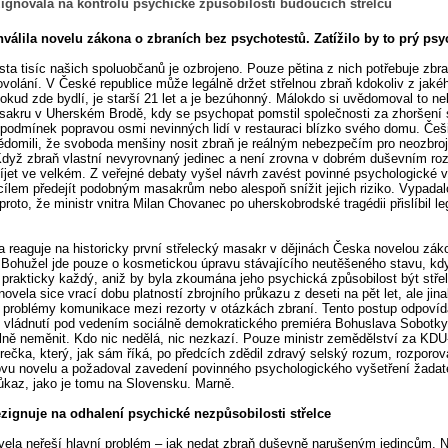
zignovala na kontrolu psychické způsobilosti budoucích střelců
hválila novelu zákona o zbraních bez psychotestů. Zatížilo by to prý ps
 sta tisíc našich spoluobčanů je ozbrojeno. Pouze pětina z nich potřebuje zbr
volání. V České republice může legálně držet střelnou zbraň kdokoliv z jaké
okud zde bydlí, je starší 21 let a je bezúhonný. Málokdo si uvědomoval to n
akru v Uherském Brodě, kdy se psychopat pomstil společnosti za zhoršení
 podmínek popravou osmi nevinných lidí v restauraci blízko svého domu. Češi
domili, že svoboda menšiny nosit zbraň je reálným nebezpečím pro neozbro
Když zbraň vlastní nevyrovnaný jedinec a není zrovna v dobrém duševním roz
jet ve velkém. Z veřejné debaty vyšel návrh zavést povinné psychologické v
 cílem předejít podobným masakrům nebo alespoň snížit jejich riziko. Vypadal
proto, že ministr vnitra Milan Chovanec po uherskobrodské tragédii přislíbil leg
a reaguje na historicky první střelecký masakr v dějinách Česka novelou zák
 Bohužel jde pouze o kosmetickou úpravu stávajícího neutěšeného stavu, kd
prakticky každý, aniž by byla zkoumána jeho psychická způsobilost být stře
ovela sice vrací dobu platností zbrojního průkazu z deseti na pět let, ale jina
 problémy komunikace mezi rezorty v otázkách zbraní. Tento postup odpovíd
 vládnutí pod vedením sociálně demokratického premiéra Bohuslava Sobotky
álně neměnit. Kdo nic nedělá, nic nezkazí. Pouze ministr zemědělství za KD
rečka, který, jak sám říká, po předcích zdědil zdravý selský rozum, rozporov
u novelu a požadoval zavedení povinného psychologického vyšetření žadat
růkaz, jako je tomu na Slovensku. Marně.
ezignuje na odhalení psychické nezpůsobilosti střelce
vela neřeší hlavní problém – jak nedat zbraň duševně narušeným jedincům. 