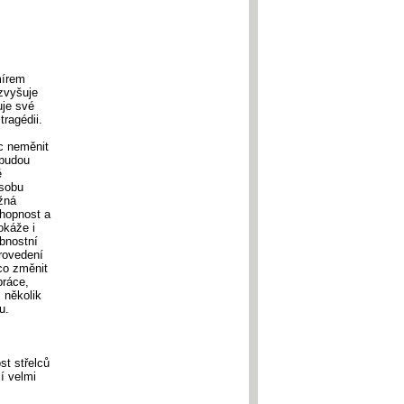
mírem
zvyšuje
uje své
ragédii.
c neměnit
 budou
ě
osobu
žná
chopnost a
okáže i
obnostní
rovedení
co změnit
práce,
ž několik
u.
st střelců
í velmi