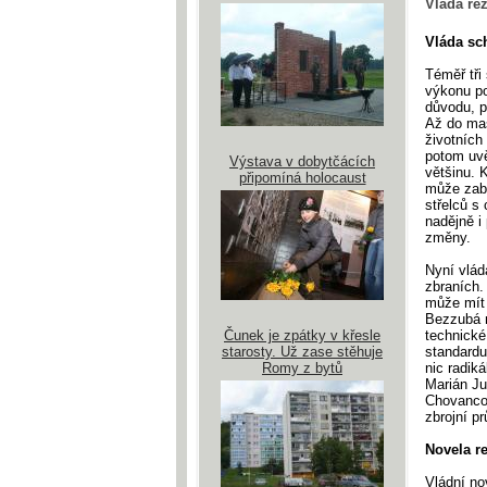
Vláda re
Vláda sc
Téměř tři
výkonu po
důvodu, p
Až do mas
životních
potom uvě
Výstava v dobytčácích
většinu. 
připomíná holocaust
může zabí
střelců s
nadějně i 
změny.
Nyní vlád
zbraních.
může mít 
Bezzubá n
Čunek je zpátky v křesle
technické
starosty. Už zase stěhuje
standardu
Romy z bytů
nic radik
Marián Ju
Chovancov
zbrojní p
Novela r
Vládní no