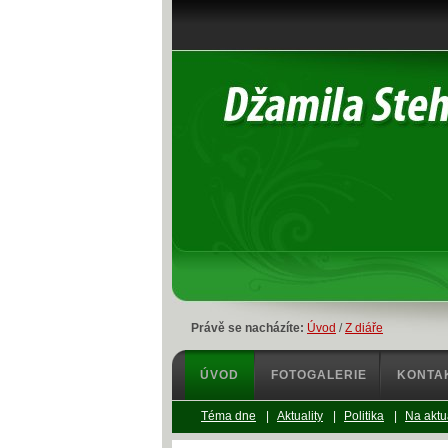
Právě se nacházíte:
Úvod
/
Z diáře
ÚVOD
FOTOGALERIE
KONTA
Téma dne
|
Aktuality
|
Politika
|
Na aktu