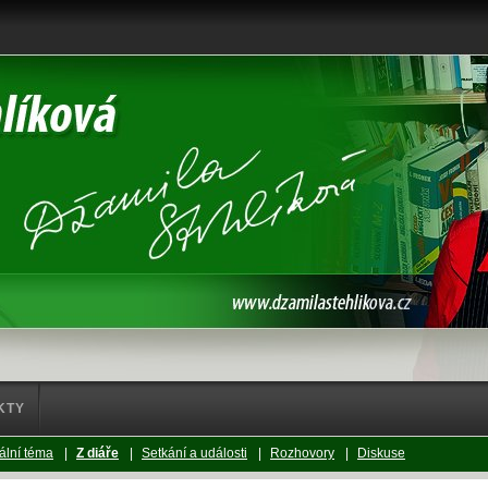
KTY
ální téma
|
Z diáře
|
Setkání a události
|
Rozhovory
|
Diskuse