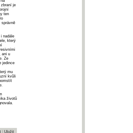
 na
 zbraní je
rojní
by ten
ro
i správně
i nadále
ele, který
ní
resivními
 ani u
e. Ze
e jedince
který mu
uzní kvůli
pomstít
be.
ím
lika životů
gnovala.
t
|
Uložit