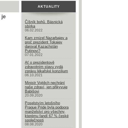
AKTUALITY
 je
Číšník bohů. Básnická
sbírka
06.02.2022
Kam zmizel Nazarbajev a
proč prezident Tokajev
daroval Kazachstán
Putinovi?
07.01.2022
Ať o prezidentově
zdravotním stavu vydá
zprávu lékařské konzilium
06.10.2021
Ministr Vojtěch nechrání
naše zdraví, jen přikyvuje
Babišovi
20.09.2020
Poselstvím letošního
Prague Pride byla podpora
manželství pro všechny,
kterému fandí 67 % české
společnosti
08.08.2020