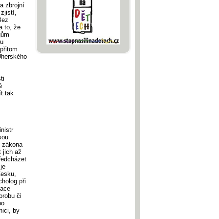
a zbrojní
jistí,
Bez
a to, že
egům
 u
 přitom
 Uherského
ti
é
t tak
nistr
sou
í zákona
 jich až
ředcházet
je
Česku,
holog při
race
orobu či
bo
ici, by