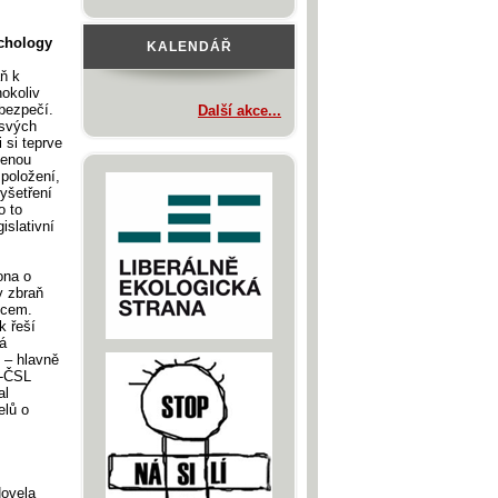
ychology
KALENDÁŘ
aň k
hokoliv
ebezpečí.
Další akce...
 svých
 si teprve
jenou
položení,
yšetření
o to
islativní
ona o
y zbraň
lcem.
k řeší
á
 – hlavně
U-ČSL
al
elů o
Novela