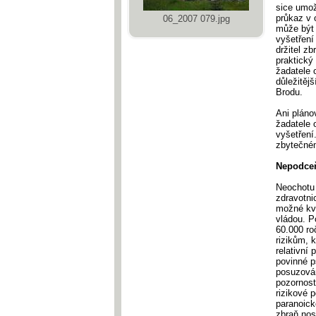
sice umož
průkaz v 
06_2007 079.jpg
může být 
vyšetření
držitel zb
praktický
žadatele o
důležitěj
Brodu.
Ani pláno
žadatele 
vyšetření
zbytečném
Nepodceň
Neochotu 
zdravotni
možné kvů
vládou. P
60.000 ro
rizikům, 
relativní
povinné p
posuzován
pozornost
rizikové 
paranoick
zbraň nos