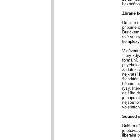
bezpečnos
Zbraně ko
Do jisté 
připomen
Ďuričkem
své sebev
komplexy 
V důvodov
– prý kdy
formální.
psycholog
žadatele 
nejkratší
šlendrián
během jed
rysy, kte
dalšího d
je napros
nejsou to 
volebních
Soused s
Dalším dů
je obava 
liberální