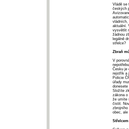
Vládě se 
českých p
Avizované
automatic
vládních,
aktuální.
vysvětlit
žádnou zb
legálně d
střelce?
Zbraň mů
V porovná
nepotřebu
Česku je 
rejstřík 
Policie Č
úřady mus
donesete 
Složíte zk
zákona o 
že umíte 
čistit. N
zbrojního
obec, ale 
Střelcem 