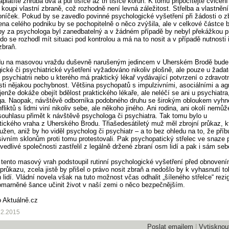
latíte zhruba dva a půl tisíce až tři tisíce korun. K tomu připočítejte cvičení
a koupi vlastní zbraně, což rozhodně není levná záležitost. Střelba a vlastnění
oníček. Pokud by se zavedlo povinné psychologické vyšetření při žádosti o zb
ena celého podniku by se pochopitelně o něco zvýšila, ale v celkové částce 
tby za psychologa byl zanedbatelný a v žádném případě by nebyl překážkou p
do se rozhodl mít situaci pod kontrolou a má na to nosit a v případě nutnosti 
zbraň.
du na masovou vraždu duševně narušeným jedincem v Uherském Brodě bude 
ické či psychiatrické vyšetření vyžadováno nikoliv plošně, ale pouze u žadat
a psychiatrii nebo u kterého má praktický lékař vydávající potvrzení o zdravot
sti nějakou pochybnost. Většina psychopatů s impulzivními, asociálními a ag
jenže dokáže obejít bdělost praktického lékaře, ale neléčí se ani u psychiatra,
ga. Naopak, návštěvě odborníka podobného druhu se širokým obloukem vyhn
liktů s lidmi viní nikoliv sebe, ale někoho jiného. Ani rodina, ani okolí nemůž
souhlasu přimět k návštěvě psychologa či psychiatra. Tak tomu bylo u
ického vraha z Uherského Brodu. Třiašedesátiletý muž měl zbrojní průkaz, 
užen, aniž by ho viděl psycholog či psychiatr – a to bez ohledu na to, že příb
sivním sklonům proti tomu protestovali. Pak psychopatický střelec ve snaze 
vedlivé společnosti zastřelil z legálně držené zbraní osm lidí a pak i sám se
tento masový vrah podstoupil rutinní psychologické vyšetření před obnoven
průkazu, zcela jistě by přišel o právo nosit zbraň a nedošlo by k vyhasnutí to
 lidí. Vládní novela však na tuto možnost včas odhalit „šíleného střelce“ rezi
marněné šance učinit život v naší zemi o něco bezpečnějším.
o Aktuálně.cz
12.2015
Poslat emailem
|
Vytisknou