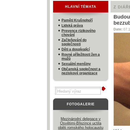
HLAVNÍ TÉMATA
Z DIÁŘ
Budouc
Paměti Krušnohoří
bezzu
Lidská práva
Date:
07.
Prevence rizikového
chování
Začleňování do
společnosti
Děti a dospívající
Rovné příležitosti žen a
mužů
Sexuální menšiny
Občanská společnost a
neziskové organizace
FOTOGALERIE
Mezinárodní delegace v
Osvětimi-Březince uctila
oběti romského holocaustu