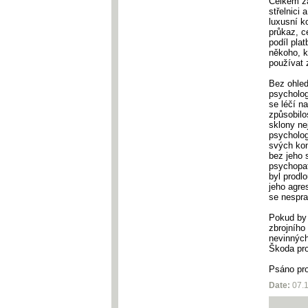
Celkem zap
střelnici 
luxusní k
průkaz, c
podíl pla
někoho, k
používat 
Bez ohle
psycholog
se léčí n
způsobilo
sklony ne
psycholo
svých konf
bez jeho 
psychopat
byl prodlo
jeho agre
se nespra
Pokud by 
zbrojního 
nevinných
Škoda pro
Psáno pr
Date:
07.