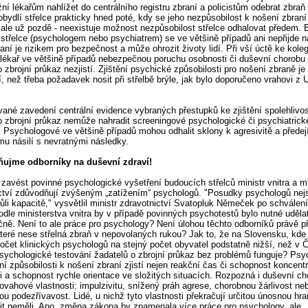
ní lékařům nahlížet do centrálního registru zbraní a policistům odebrat zbraň 
obydlí střelce prakticky hned poté, kdy se jeho nezpůsobilost k nošení zbraní z
ale už pozdě - neexistuje možnost nezpůsobilost střelce odhalovat předem. 
 střelce (psychologem nebo psychiatrem) se ve většině případů ani nepřijde n
raní je rizikem pro bezpečnost a může ohrozit životy lidí. Při vší úctě ke kol
 lékař ve většině případů nebezpečnou poruchu osobnosti či duševní chorobu
 zbrojní průkaz nezjistí. Zjištění psychické způsobilosti pro nošení zbraně je
ší, než třeba požadavek nosit při střelbě brýle, jak bylo doporučeno vrahovi z
vané zavedení centrální evidence vybraných přestupků ke zjištění spolehlivos
o zbrojní průkaz nemůže nahradit screeningové psychologické či psychiatrick
. Psychologové ve většině případů mohou odhalit sklony k agresivitě a předejí
u násilí s nevratnými následky.
ujme odborníky na duševní zdraví!
zavést povinné psychologické vyšetření budoucích střelců ministr vnitra a mi
ctví zdůvodňují zvýšeným „zatížením“ psychologů. "Posudky psychologů nej
li kapacitě," vysvětlil ministr zdravotnictví Svatopluk Němeček po schválen
odle ministerstva vnitra by v případě povinných psychotestů bylo nutné udělat
čně. Není to ale práce pro psychology? Není úlohou těchto odborníků právě p
které nese střelná zbraň v nepovolaných rukou? Jak to, že na Slovensku, kde 
 počet klinických psychologů na stejný počet obyvatel podstatně nižší, než v 
sychologické testování žadatelů o zbrojní průkaz bez problémů funguje? Psyc
í způsobilosti k nošení zbraní zjistí nejen reakční čas či schopnost koncent
i a schopnost rychle orientace ve složitých situacích. Rozpozná i duševní ch
povahové vlastnosti: impulzivitu, snížený práh agrese, chorobnou žárlivost ne
ou podezřívavost. Lidé, u nichž tyto vlastnosti překračují určitou únosnou hran
it neměli. Ano, změna zákona by znamenala více práce pro psychology, ale