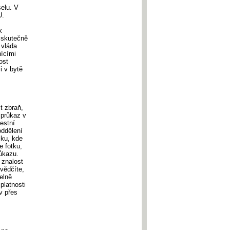
elu. V
U.
k
h skutečně
 vláda
nícími
ost
i v bytě
t zbraň,
 průkaz v
estní
oddělení
cku, kde
e fotku,
růkazu.
e znalost
svědčíte,
elně
platnosti
v přes