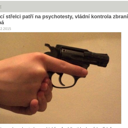
E
í střelci patří na psychotesty, vládní kontrola zbraní
bá
12.2015