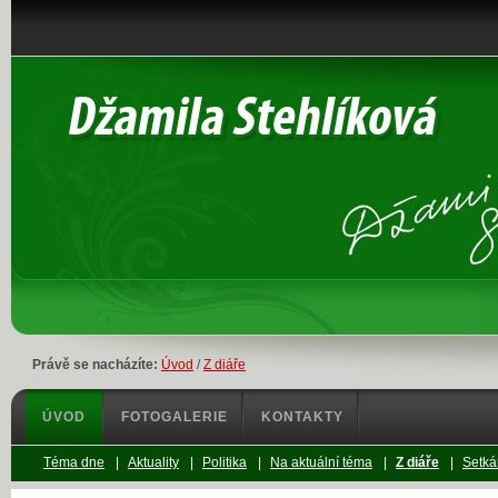
Právě se nacházíte:
Úvod
/
Z diáře
ÚVOD
FOTOGALERIE
KONTAKTY
Téma dne
|
Aktuality
|
Politika
|
Na aktuální téma
|
Z diáře
|
Setká