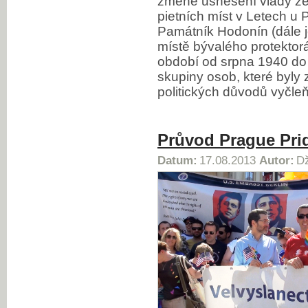
změně usnesení vlády ze
pietních míst v Letech u
Památník Hodonín (dále 
místě bývalého protektor
období od srpna 1940 do 
skupiny osob, které byly
politických důvodů vyčle
Průvod Prague Pri
Datum:
17.08.2013
Autor:
Dž