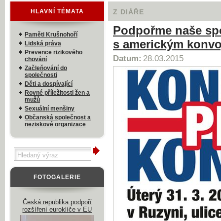
HLAVNÍ TÉMATA
Z DIÁŘE
Podpořme naše spo
Paměti Krušnohoří
s americkým konvo
Lidská práva
Prevence rizikového
Datum:
28.03.2015
chování
Začleňování do
společnosti
Děti a dospívající
Rovné příležitosti žen a
mužů
Sexuální menšiny
Občanská společnost a
neziskové organizace
FOTOGALERIE
Česká republika podpoří
rozšíření euroklíče v EU