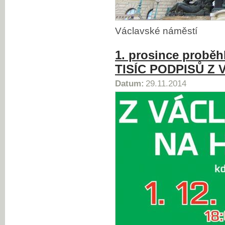
Václavské náměstí
1. prosince probě
TISÍC PODPISŮ Z
Datum:
29.11.2014