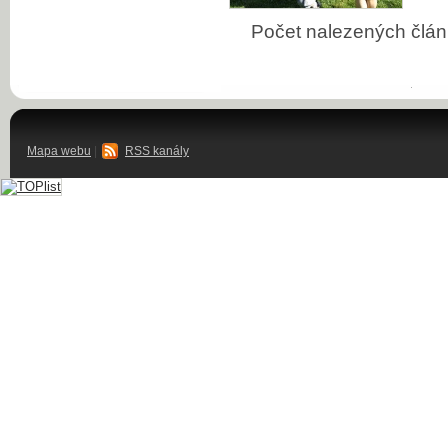
Počet nalezených čl
Mapa webu
|
RSS kanály