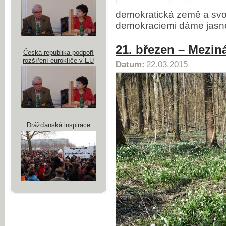
demokratická země a svoji
demokraciemi dáme jasně
21. březen – Mezi
Česká republika podpoří
rozšíření euroklíče v EU
Datum:
22.03.2015
Drážďanská inspirace