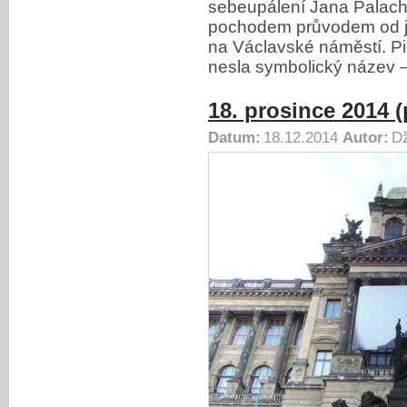
sebeupálení Jana Palacha 
pochodem průvodem od j
na Václavské náměstí. Pi
nesla symbolický název
18. prosince 2014 (
Datum:
18.12.2014
Autor:
Dž