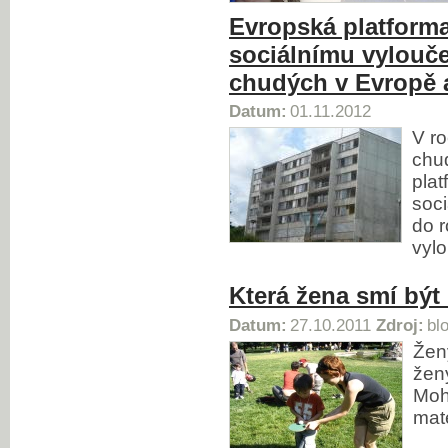
Evropská platforma
sociálnímu vyloučen
chudých v Evropě 
Datum:
01.11.2012
V r
chud
plat
soci
do 
vylo
Která žena smí bý
Datum:
27.10.2011
Zdroj:
bl
Ženy
žen
Moh
mat