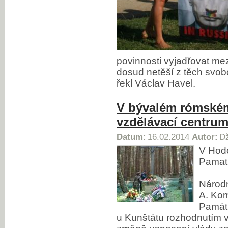
povinnosti vyjadřovat mezi
dosud netěší z těch svobo
řekl Václav Havel.
V bývalém rómském
vzdělávací centru
Datum:
16.02.2014
Autor:
Dž
V Hod
Pamat
Národ
A. Ko
Památ
u Kunštátu rozhodnutím v