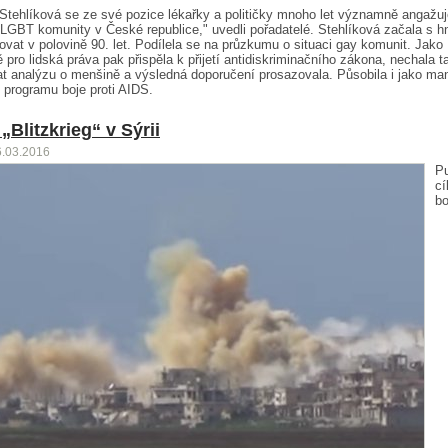
Stehlíková se ze své pozice lékařky a političky mnoho let významně angažuj
LGBT komunity v České republice," uvedli pořadatelé. Stehlíková začala s h
ovat v polovině 90. let. Podílela se na průzkumu o situaci gay komunit. Jako
ě pro lidská práva pak přispěla k přijetí antidiskriminačního zákona, nechala t
t analýzu o menšině a výsledná doporučení prosazovala. Působila i jako ma
 programu boje proti AIDS.
„Blitzkrieg“ v Sýrii
6.03.2016
P
cí
bo