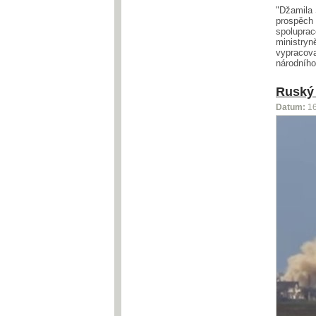
"Džamila 
prospěch 
spoluprac
ministryn
vypracova
národního
Ruský 
Datum:
1