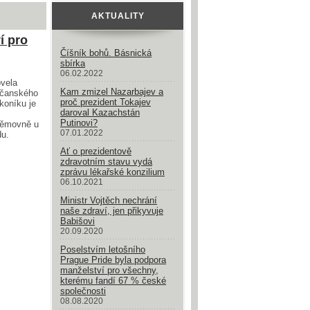
AKTUALITY
í pro
Číšník bohů. Básnická
sbírka
06.02.2022
vela
Kam zmizel Nazarbajev a
čanského
proč prezident Tokajev
koníku je
daroval Kazachstán
Putinovi?
ěmovně u
07.01.2022
du.
Ať o prezidentově
zdravotním stavu vydá
zprávu lékařské konzilium
06.10.2021
Ministr Vojtěch nechrání
naše zdraví, jen přikyvuje
Babišovi
20.09.2020
Poselstvím letošního
Prague Pride byla podpora
manželství pro všechny,
kterému fandí 67 % české
společnosti
08.08.2020