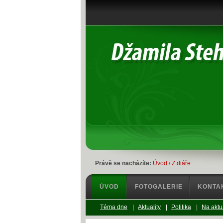
Právě se nacházíte:
Úvod
/
Z diáře
ÚVOD
FOTOGALERIE
KONTA
Téma dne
|
Aktuality
|
Politika
|
Na aktu