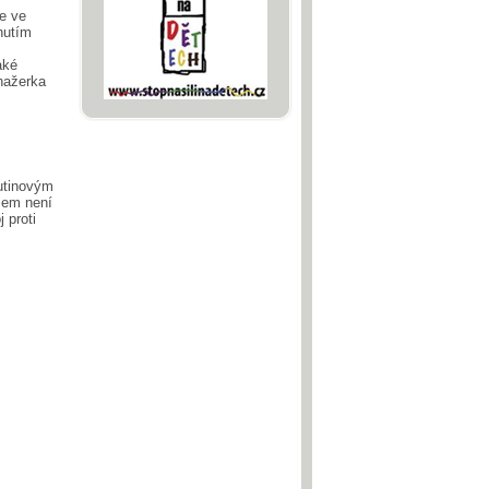
e ve
nutím
aké
nažerka
utinovým
lem není
j proti