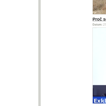
Proč s
Datum:
2