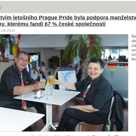
E
tvím letošního Prague Pride byla podpora manželstv
y, kterému fandí 67 % české společnosti
8.08.2020
No
ob
zá
ve
sn
le