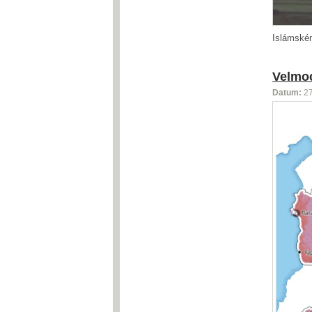
Islámském
Velmoc
Datum:
2