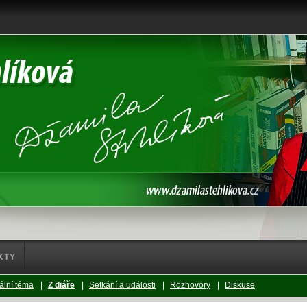
KTY
ální téma
|
Z diáře
|
Setkání a události
|
Rozhovory
|
Diskuse