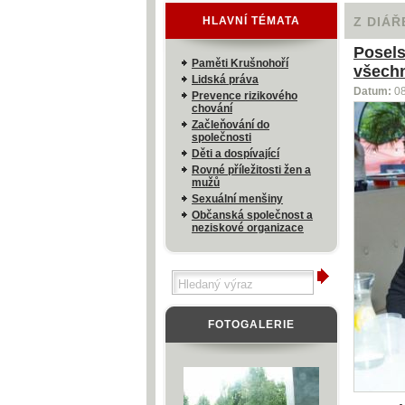
HLAVNÍ TÉMATA
Z DIÁŘ
Posels
Paměti Krušnohoří
všechn
Lidská práva
Datum:
0
Prevence rizikového
chování
Začleňování do
společnosti
Děti a dospívající
Rovné příležitosti žen a
mužů
Sexuální menšiny
Občanská společnost a
neziskové organizace
FOTOGALERIE