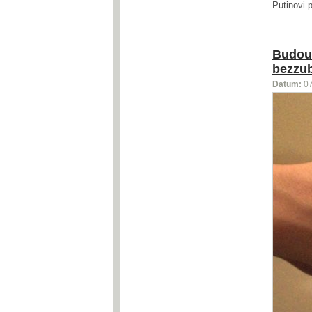
Putinovi 
Budouc
bezzu
Datum:
0