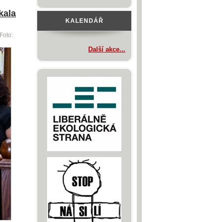
kala
KALENDÁŘ
Foto:
Další akce...