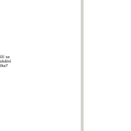
íží se
obální
álka?