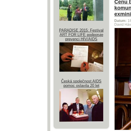
Cenu b
komuni
exmini
Datum:
1
David Háv
PARADISE 2015: Festival
ART FOR LIFE podporuje
prevenci HIV/AIDS
Česká společnost AIDS
pomoc oslavila 20 let