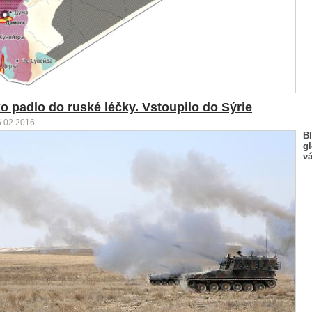
o padlo do ruské léčky. Vstoupilo do Sýrie
6.02.2016
Bl
gl
v