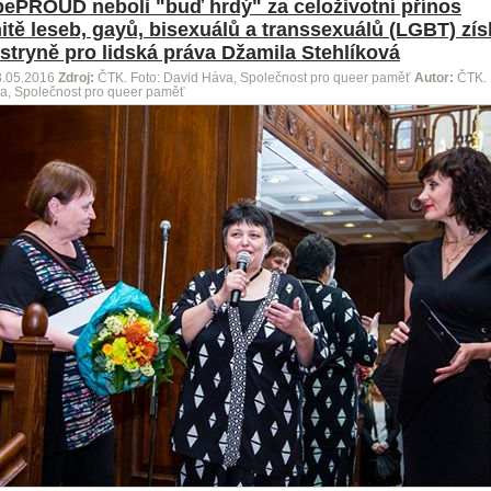
ePROUD neboli "buď hrdý" za celoživotní přínos
tě leseb, gayů, bisexuálů a transsexuálů (LGBT) zís
stryně pro lidská práva Džamila Stehlíková
8.05.2016
Zdroj:
ČTK. Foto: David Háva, Společnost pro queer paměť
Autor:
ČTK. 
a, Společnost pro queer paměť