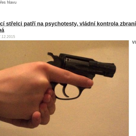
přes hlavu
í střelci patří na psychotesty, vládní kontrola zbraní
bá
7.12.2015
V