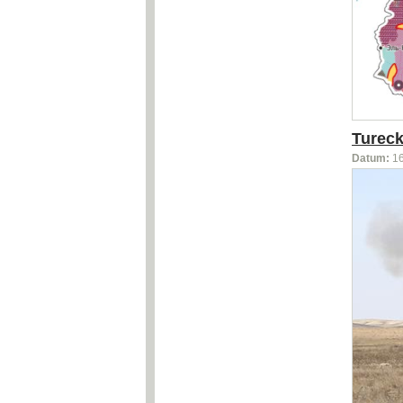
Tureck
Datum:
1