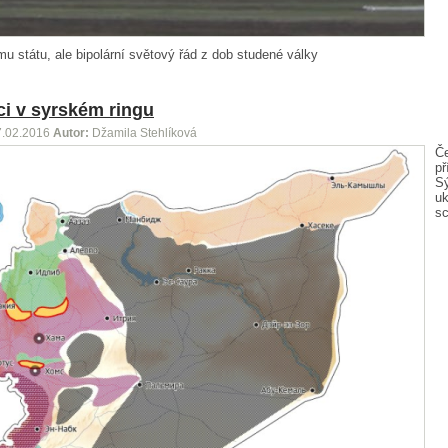
u státu, ale bipolární světový řád z dob studené války
i v syrském ringu
7.02.2016
Autor:
Džamila Stehlíková
Č
př
Sý
uk
s