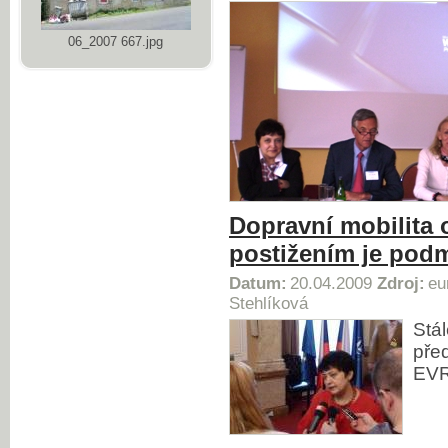
06_2007 667.jpg
Dopravní mobilita 
postižením je podm
Datum:
20.04.2009
Zdroj:
eu
Stehlíková
Stá
pře
EV