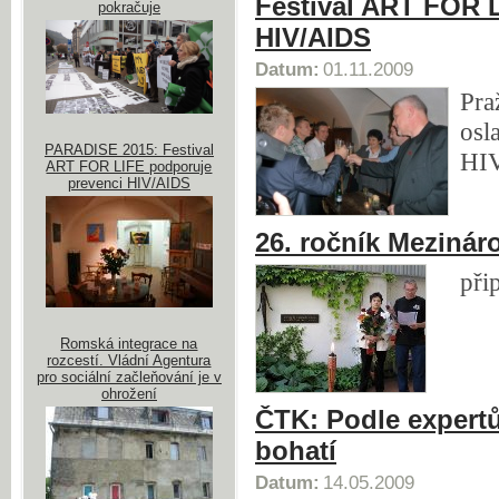
Festival ART FOR L
pokračuje
HIV/AIDS
Datum:
01.11.2009
Pra
osl
PARADISE 2015: Festival
HIV
ART FOR LIFE podporuje
prevenci HIV/AIDS
26. ročník Mezinár
při
Romská integrace na
rozcestí. Vládní Agentura
pro sociální začleňování je v
ohrožení
ČTK: Podle expertů
bohatí
Datum:
14.05.2009