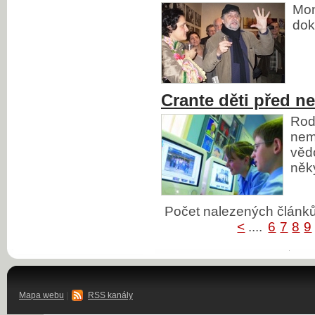
Mon
dok
Crante děti před n
Rodi
nem
věd
něk
Počet nalezených člán
<
....
6
7
8
9
Mapa webu
|
RSS kanály