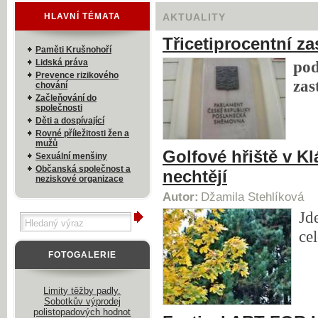
HLAVNÍ TÉMATA
AKTUALITY
Třicetiprocentní z
Paměti Krušnohoří
Lidská práva
po
Prevence rizikového
zas
chování
Začleňování do
společnosti
Děti a dospívající
Rovné příležitosti žen a
mužů
Golfové hřiště v K
Sexuální menšiny
Občanská společnost a
nechtějí
neziskové organizace
Autor:
Džamila Stehlíková
Jd
ce
FOTOGALERIE
Limity těžby padly.
Sobotkův výprodej
polistopadových hodnot