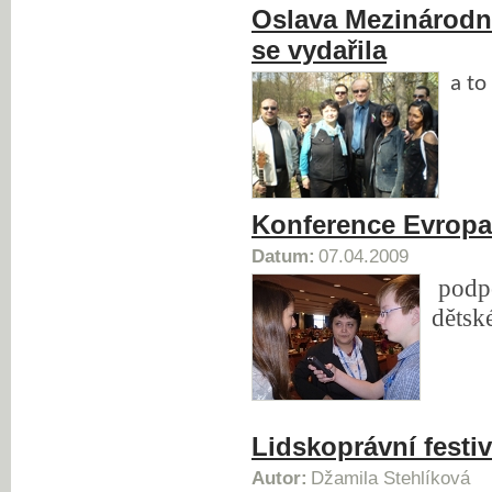
Oslava Mezinárod
se vydařila
a to
Konference Evropa
Datum:
07.04.2009
podpo
dětsk
Lidskoprávní festiv
Autor:
Džamila Stehlíková