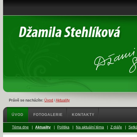
Právě se nacházíte:
Úvod
/
Aktuality
ÚVOD
FOTOGALERIE
KONTAKTY
Téma dne
|
Aktuality
|
Politika
|
Na aktuální téma
|
Z diáře
|
Setká