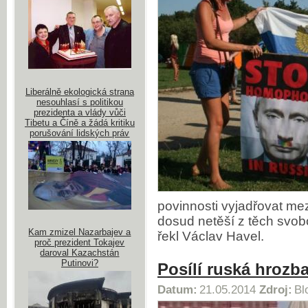
Liberálně ekologická strana
nesouhlasí s politikou
prezidenta a vlády vůči
Tibetu a Číně a žádá kritiku
porušování lidských práv
povinnosti vyjadřovat mezi
dosud netěší z těch svobo
Kam zmizel Nazarbajev a
řekl Václav Havel.
proč prezident Tokajev
daroval Kazachstán
Putinovi?
Posílí ruská hroz
Datum:
21.05.2014
Zdroj:
Bl