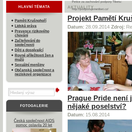
Petice za zachování podpory Tibetu:
HLAVNÍ TÉMATA
AKTUALITY
http://podporujemetibet.cz/
Projekt Pamětí Kruš
Paměti Krušnohoří
Lidská práva
Datum:
28.09.2014
Zdroj:
Re
Prevence rizikového
chování
Začleňování do
společnosti
Děti a dospívající
Rovné příležitosti žen a
mužů
Sexuální menšiny
Občanská společnost a
neziskové organizace
Prague Pride není 
nějaké poselství?
FOTOGALERIE
Datum:
15.08.2014
Česká společnost AIDS
pomoc oslavila 20 let