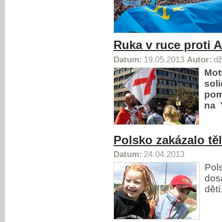
Ruka v ruce proti 
Datum:
19.05.2013
Autor:
dž
Mot
sol
pom
na 
Polsko zakázalo těl
Datum:
24.04.2013
Pol
dos
dětí