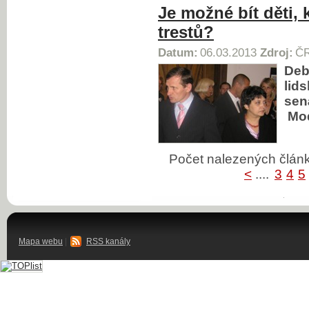
Je možné bít děti, 
trestů?
Datum:
06.03.2013
Zdroj:
ČR
Deb
lid
sen
Mod
Počet nalezených člá
<
....
3
4
5
Mapa webu
|
RSS kanály