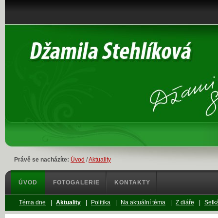
Právě se nacházíte:
Úvod
/
Aktuality
ÚVOD
FOTOGALERIE
KONTAKTY
Téma dne
|
Aktuality
|
Politika
|
Na aktuální téma
|
Z diáře
|
Setká