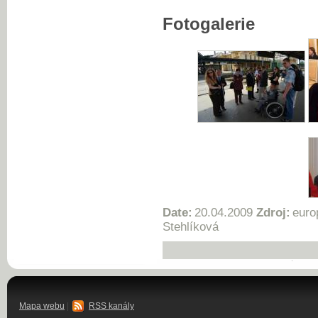
Fotogalerie
Date:
20.04.2009
Zdroj:
euro
Stehlíková
Mapa webu
|
RSS kanály