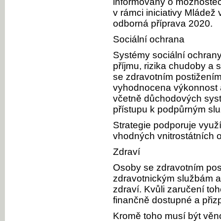
informovány o možnostech
v rámci iniciativy Mládež
odborná příprava 2020.
Sociální ochrana
Systémy sociální ochran
příjmu, rizika chudoby a 
se zdravotním postižením 
vyhodnocena výkonnost a 
včetně důchodových syst
přístupu k podpůrným sl
Strategie podporuje využív
vhodných vnitrostátních o
Zdraví
Osoby se zdravotním post
zdravotnickým službám a 
zdraví. Kvůli zaručení toh
finančně dostupné a při
Kromě toho musí být věno