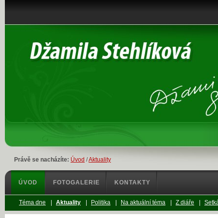
Právě se nacházíte:
Úvod
/
Aktuality
ÚVOD
FOTOGALERIE
KONTAKTY
Téma dne
|
Aktuality
|
Politika
|
Na aktuální téma
|
Z diáře
|
Setká