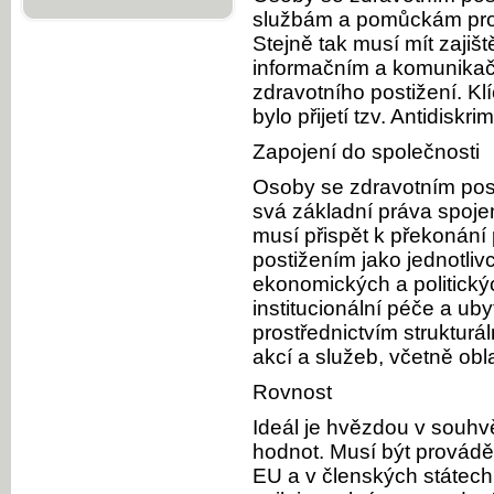
službám a pomůckám pro 
Stejně tak musí mít zajiš
informačním a komunikač
zdravotního postižení. 
bylo přijetí tzv. Antidisk
Zapojení do společnosti
Osoby se zdravotním pos
svá základní práva spojen
musí přispět k překonání
postižením jako jednotlivc
ekonomických a politickýc
institucionální péče a ub
prostřednictvím strukturál
akcí a služeb, včetně obla
Rovnost
Ideál je hvězdou v souhv
hodnot. Musí být prováděn
EU a v členských státec