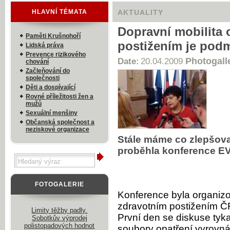
HLAVNÍ TÉMATA
AKTUALITY
Dopravní mobilita 
Paměti Krušnohoří
postižením je podm
Lidská práva
Prevence rizikového
Photogall
Date:
20.04.2009
chování
Začleňování do
společnosti
Děti a dospívající
Rovné příležitosti žen a
mužů
Sexuální menšiny
Občanská společnost a
neziskové organizace
Stále máme co zlepšova
proběhla konference 
FOTOGALERIE
Konference byla organiz
zdravotním postižením ČR
Limity těžby padly.
První den se diskuse tyk
Sobotkův výprodej
polistopadových hodnot
soubory opatření vyrovnáv