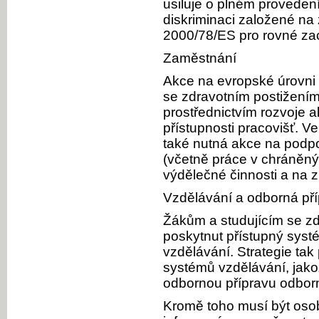
usiluje o plném provedení 
diskriminaci založené na
2000/78/ES pro rovné za
Zaměstnání
Akce na evropské úrovni 
se zdravotním postižením
prostřednictvím rozvoje ak
přístupnosti pracovišť. Ve
také nutná akce na podpo
(včetně práce v chráněný
výdělečné činnosti a na z
Vzdělávání a odborná př
Žákům a studujícím se zd
poskytnut přístupný syst
vzdělávání. Strategie ta
systémů vzdělávání, jakož
odbornou přípravu odbor
Kromě toho musí být oso