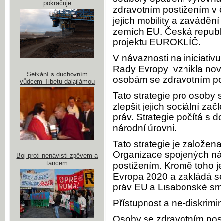
pokračuje
zdravotním postižením v 
jejich mobility a zaváděn
zemích EU. Česká republ
projektu EUROKLÍČ.
V návaznosti na iniciativ
Rady Evropy vznikla nov
Setkání s duchovním
osobám se zdravotním po
vůdcem Tibetu dalajlámou
Tato strategie pro osoby 
zlepšit jejich sociální za
práv. Strategie počítá s 
národní úrovni.
Tato strategie je založe
Organizace spojených ná
Boj proti nenávisti zpěvem a
tancem
postižením. Kromě toho j
Evropa 2020 a zakládá se
práv EU a Lisabonské sm
Přístupnost a ne-diskrim
Osoby se zdravotním post