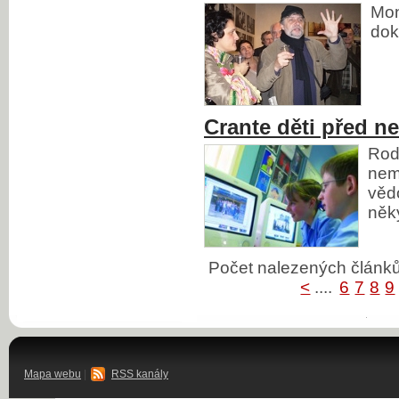
Mon
dok
Crante děti před n
Rodi
nem
věd
něk
Počet nalezených člán
<
....
6
7
8
9
Mapa webu
|
RSS kanály