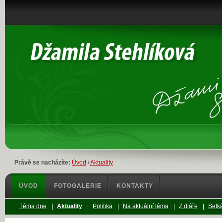
Právě se nacházíte:
Úvod
/
Aktuality
ÚVOD
FOTOGALERIE
KONTAKTY
Téma dne
|
Aktuality
|
Politika
|
Na aktuální téma
|
Z diáře
|
Setká