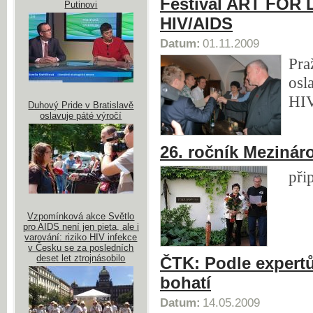
Festival ART FOR L
Putinovi
HIV/AIDS
Datum:
01.11.2009
Pra
osl
HIV
Duhový Pride v Bratislavě
oslavuje páté výročí
26. ročník Mezinár
při
Vzpomínková akce Světlo
pro AIDS není jen pieta, ale i
varování: riziko HIV infekce
v Česku se za posledních
deset let ztrojnásobilo
ČTK: Podle expertů
bohatí
Datum:
14.05.2009