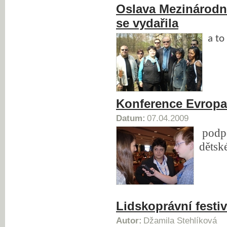
Oslava Mezinárod
se vydařila
a to
Konference Evropa
Datum:
07.04.2009
podpo
dětsk
Lidskoprávní festiv
Autor:
Džamila Stehlíková