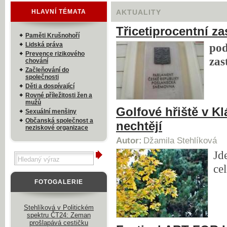
HLAVNÍ TÉMATA
AKTUALITY
Třicetiprocentní z
Paměti Krušnohoří
Lidská práva
po
Prevence rizikového
zas
chování
Začleňování do
společnosti
Děti a dospívající
Rovné příležitosti žen a
mužů
Golfové hřiště v K
Sexuální menšiny
Občanská společnost a
nechtějí
neziskové organizace
Autor:
Džamila Stehlíková
Jd
ce
FOTOGALERIE
Stehlíková v Politickém
spektru ČT24: Zeman
prošlapává cestičku