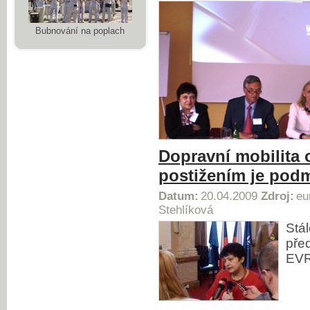
Bubnování na poplach
Dopravní mobilita 
postižením je podm
Datum:
20.04.2009
Zdroj:
eu
Stehlíková
Stá
pře
EV