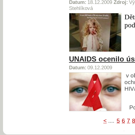
Datum:
18.12.2009
Zdroj:
Vý
Stehlíková
Dět
pod
UNAIDS ocenilo úsi
Datum:
09.12.2009
v o
ochr
HIV
P
<
....
5
6
7