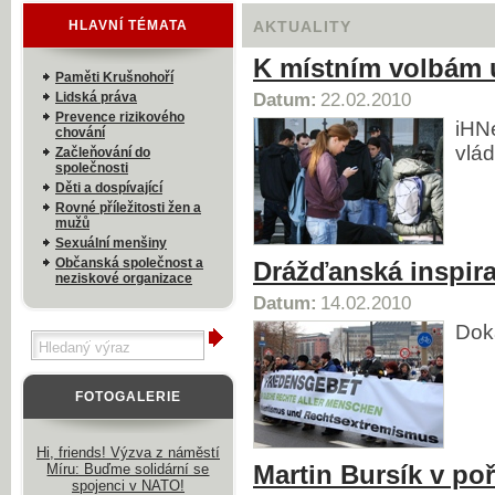
HLAVNÍ TÉMATA
AKTUALITY
K místním volbám u
Paměti Krušnohoří
Lidská práva
Datum:
22.02.2010
Prevence rizikového
iHNe
chování
vlád
Začleňování do
společnosti
Děti a dospívající
Rovné příležitosti žen a
mužů
Sexuální menšiny
Občanská společnost a
Drážďanská inspir
neziskové organizace
Datum:
14.02.2010
Dok
FOTOGALERIE
Hi, friends! Výzva z náměstí
Martin Bursík v po
Míru: Buďme solidární se
spojenci v NATO!