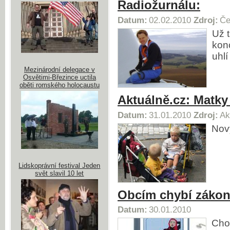
Radiožurnálu:
Datum:
02.02.2010
Zdroj:
Če
Už 
konc
uhlí
Mezinárodní delegace v
Osvětimi-Březince uctila
oběti romského holocaustu
Aktuálně.cz: Matk
Datum:
31.01.2010
Zdroj:
Ak
Nový
Lidskoprávní festival Jeden
svět slavil 10 let
Obcím chybí zákon 
Datum:
30.01.2010
Cho