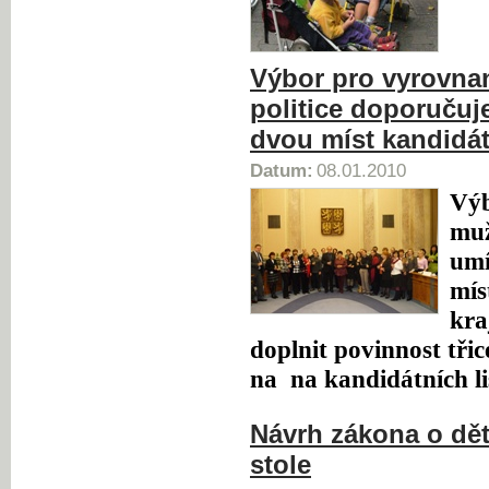
Výbor pro vyrovna
politice doporučuj
dvou míst kandidá
Datum:
08.01.2010
Výb
muž
umí
mís
kra
doplnit povinnost tři
na na kandidátních li
Návrh zákona o dě
stole