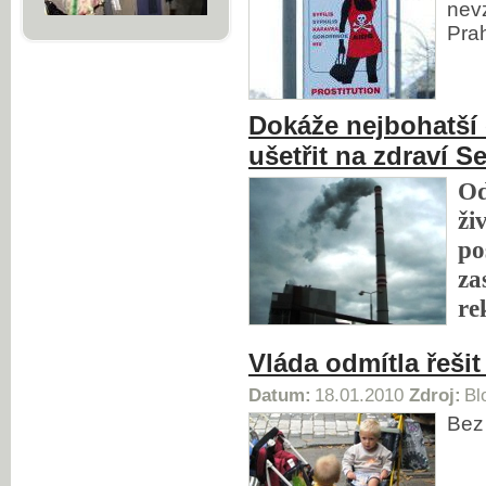
nevz
Pra
Dokáže nejbohatší 
ušetřit na zdraví 
Od
ži
po
za
re
Vláda odmítla řešit
Datum:
18.01.2010
Zdroj:
Bl
Bez 