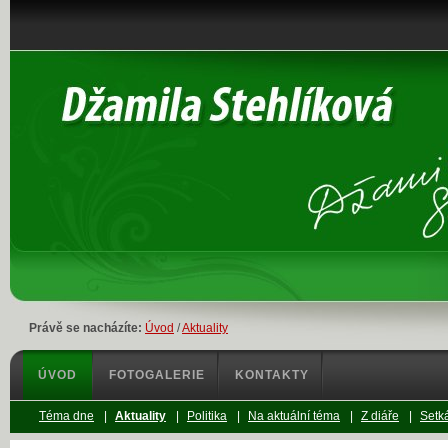
Právě se nacházíte:
Úvod
/
Aktuality
ÚVOD
FOTOGALERIE
KONTAKTY
Téma dne
|
Aktuality
|
Politika
|
Na aktuální téma
|
Z diáře
|
Setká