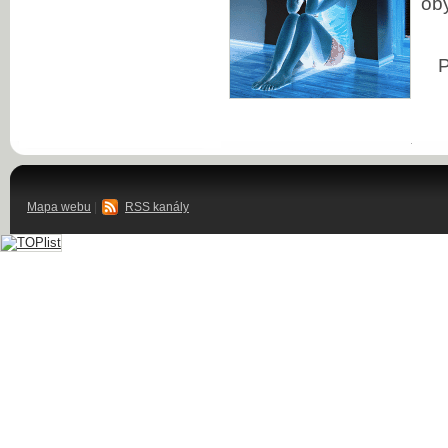
oby
Mapa webu
|
RSS kanály