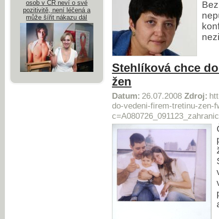
osob v ČR neví o své
Bez 
pozitivitě, není léčená a
nep
může šířit nákazu dál
kon
nezi
Stehlíková chce dos
žen
Datum:
26.07.2008
Zdroj:
ht
do-vedeni-firem-tretinu-zen-
c=A080726_091123_zahranic