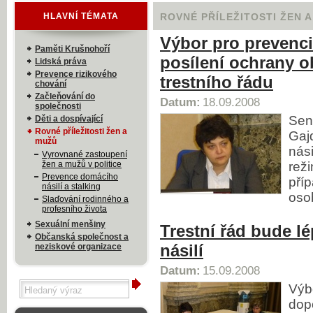
HLAVNÍ TÉMATA
ROVNÉ PŘÍLEŽITOSTI ŽEN 
Výbor pro prevenci
Paměti Krušnohoří
posílení ochrany o
Lidská práva
Prevence rizikového
trestního řádu
chování
Začleňování do
Datum:
18.09.2008
společnosti
Sen
Děti a dospívající
Rovné příležitosti žen a
Gaj
mužů
nás
Vyrovnané zastoupení
žen a mužů v politice
rež
Prevence domácího
příp
násilí a stalking
oso
Slaďování rodinného a
profesního života
Sexuální menšiny
Trestní řád bude l
Občanská společnost a
násilí
neziskové organizace
Datum:
15.09.2008
Výb
dopo