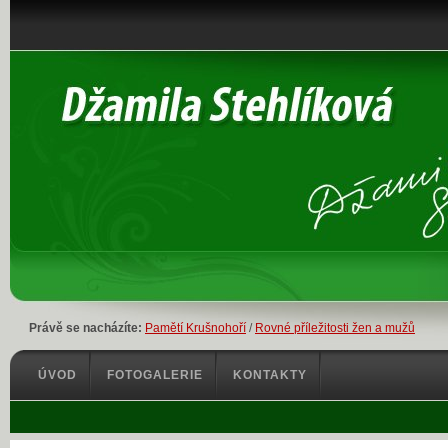
Právě se nacházíte:
Pamětí Krušnohoří
/
Rovné příležitosti žen a mužů
ÚVOD
FOTOGALERIE
KONTAKTY