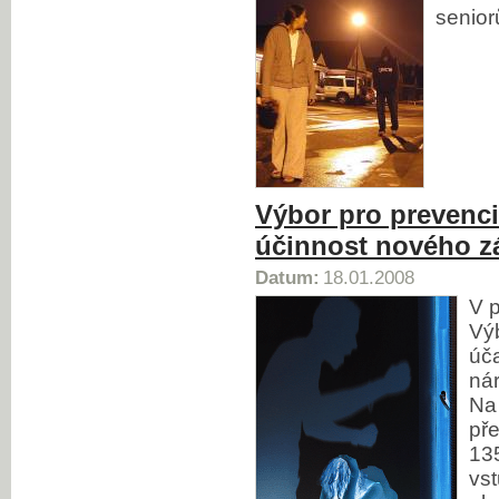
senior
Výbor pro prevenci
účinnost nového z
Datum:
18.01.2008
V p
Výb
úča
ná
Na 
pře
13
vs