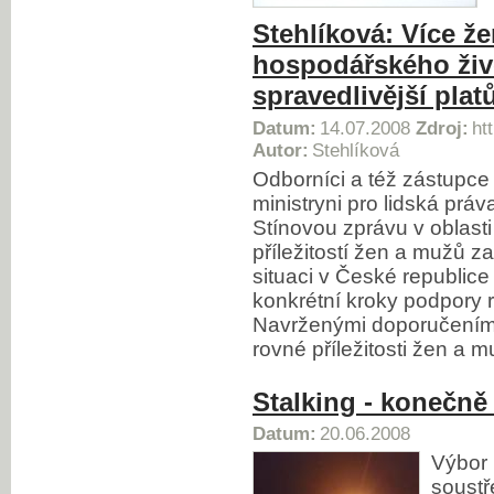
Stehlíková: Více že
hospodářského živ
spravedlivější pla
Datum:
14.07.2008
Zdroj:
ht
Autor:
Stehlíková
Odborníci a též zástupce
ministryni pro lidská prá
Stínovou zprávu v oblast
příležitostí žen a mužů 
situaci v České republice
konkrétní kroky podpory r
Navrženými doporučeními
rovné příležitosti žen a m
Stalking - konečn
Datum:
20.06.2008
Výbor 
soustř