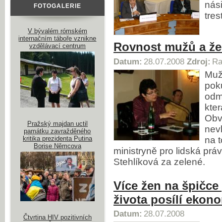
nás
FOTOGALERIE
tre
V bývalém rómském
internačním táboře vznikne
Rovnost mužů a že
vzdělávací centrum
Datum:
28.07.2008
Zdroj:
Ra
Muž
poku
odm
kter
Obvi
Pražský majdan uctil
nevl
památku zavražděného
kritika prezidenta Putina
na 
Borise Němcova
ministryně pro lidská pr
Stehlíková za zelené.
Více žen na špičce
života posílí ekon
Datum:
28.07.2008
Čtvrtina HIV pozitivních