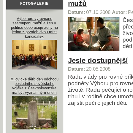
mužů
FOTOGALERIE
Datum:
07.10.2008
Autor:
Pe
Výbor pro vyrovnané
Čes
zastoupení mužů a žen v
před
politice doporučuje ženy na
jedno z prvních dvou míst
živ
kandidátek
pod
dětí
Jesle dostupnější
Datum:
20.05.2008
Rada vlády pro rovné příl
Milovické děti: den odchodu
podněty Výboru pro rovné
posledního sovětského
vojáka z Československa
životě. Rada pečující o 
má být významným dnem
trhu i v rodině chce umo
zajistit péči o jejich děti.