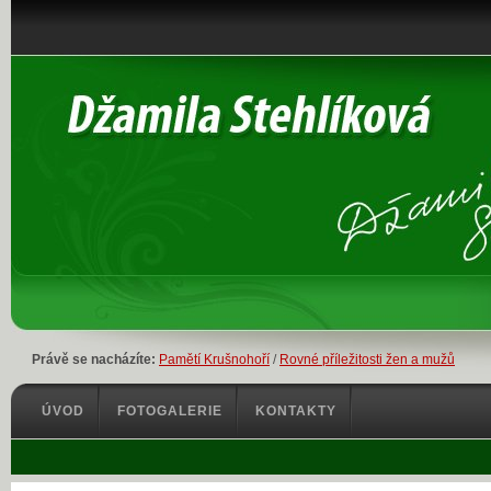
Právě se nacházíte:
Pamětí Krušnohoří
/
Rovné příležitosti žen a mužů
ÚVOD
FOTOGALERIE
KONTAKTY