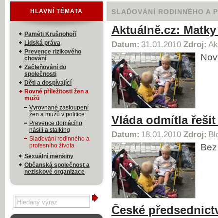
HLAVNÍ TÉMATA
SLAĎOVÁNÍ RODINNÉHO A 
Aktuálně.cz: Matk
Paměti Krušnohoří
Lidská práva
Datum:
31.01.2010
Zdroj:
Ak
Prevence rizikového
Nový
chování
Začleňování do
společnosti
Děti a dospívající
Rovné příležitosti žen a
mužů
Vyrovnané zastoupení
žen a mužů v politice
Vláda odmítla řešit
Prevence domácího
násilí a stalking
Datum:
18.01.2010
Zdroj:
Bl
Slaďování rodinného a
profesního života
Bez 
Sexuální menšiny
Občanská společnost a
neziskové organizace
České předsednictví