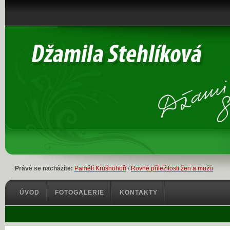
Právě se nacházíte:
Pamětí Krušnohoří
/
Rovné příležitosti žen a mužů
ÚVOD
FOTOGALERIE
KONTAKTY