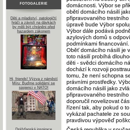
FOTOGALERIE
domácnosti. Výbor se přikl
obětí domácího násilí jak
připravovaného trestního
Děti a mladiství, patologičtí
hráči a závislí na dávkách
úpravě bude Výbor spolup
by měli být chráněni před
Výbor dále podává podnět
hazardem zákonem
azylových domů s odpovíd
podmínkami financování.
Oběť domácího násilí je v
toto násilí probíhá dlouh
děti - svědci domácího ná
dochází k rozvoji posttr
tomu, že není schopna se
Hi, friends! Výzva z náměstí
právními prostředky. Výbo
Míru: Buďme solidární se
spojenci v NATO!
domácího násilí jako zvlá
připravovaného trestního
doporučil novelizovat čás
řízení tak, aby pokud o t
vykázal pachatele ze sou
pravdivou výpověď pošk
Česká republika v souča
Drážďanská inspirace