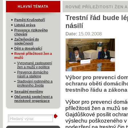
HLAVNÍ TÉMATA
ROVNÉ PŘÍLEŽITOSTI ŽEN 
Trestní řád bude l
Paměti Krušnohoří
násilí
Lidská práva
Prevence rizikového
Date:
15.09.2008
chování
Začleňování do
společnosti
Děti a dospívající
Rovné příležitosti žen a
mužů
Vyrovnané zastoupení
žen a mužů v politice
Prevence domácího
násilí a stalking
Výbor pro prevenci domá
Slaďování rodinného a
ochranu oběti domácího
profesního života
trestního řádu a zákona
Sexuální menšiny
Občanská společnost a
neziskové organizace
Výbor pro prevenci domác
příležitosti žen a mužů 
Gajdůškové posílit ochra
výslechu poškozeného v 
podezření na trestný čin t