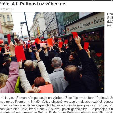
čtěte. A ti Putinovi už vůbec ne
3.02.2016
Dža
Ste
(LE
roz
níListy.cz „Zeman nás posunuje na východ. Z celého srdce fandí Putinovi. J
nou rukou Kremlu na Hradě. Velice obratně vystupuje, tak aby rozbíjel jednot
unie. Zeman zde jde ve šlépějích Klause a zhoršuje naši pozici v Evropě, pr
áni jako člen Unie, který tíhne k ruskému pojetí geopolitiky. Je propojen s 
 a primárně na samotného Putina. Putin je pro Schwarzenberga strašák, vrac