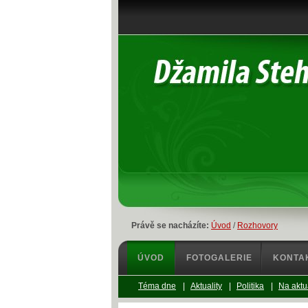
Právě se nacházíte:
Úvod
/
Rozhovory
ÚVOD
FOTOGALERIE
KONTA
Téma dne
|
Aktuality
|
Politika
|
Na aktu