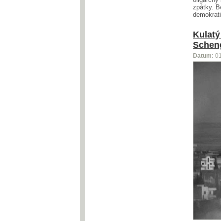
zpátky. B
demokrati
Kulatý
Schen
Datum:
0