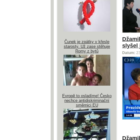
Džamil
Čunek je zpátky v křesle
slyšel
starosty. Už zase stěhuje
Romy z bytů
Datum:
2
Evropě to osladíme! Česko
nechce antidiskriminační
směrnici EU
Džamil