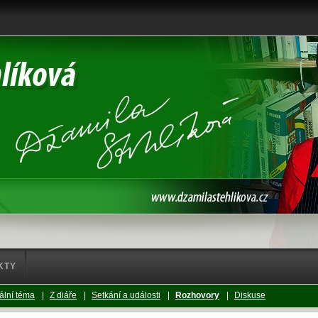
KTY
ální téma
|
Z diáře
|
Setkání a události
|
Rozhovory
|
Diskuse