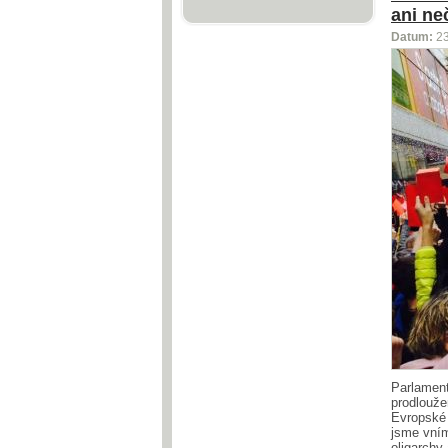
ani ne
Datum:
2
Parlament
prodlouže
Evropské 
jsme vním
oligarchy