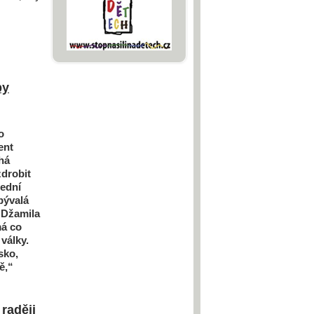
by
o
ent
há
zdrobit
řední
bývalá
 Džamila
má co
války.
sko,
ě,“
raději