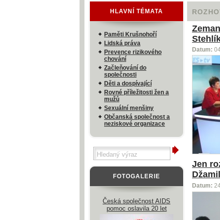
HLAVNÍ TÉMATA
ROZHO
Zeman 
Paměti Krušnohoří
Stehlí
Lidská práva
Datum:
0
Prevence rizikového
chování
Začleňování do
společnosti
Děti a dospívající
Rovné příležitosti žen a
mužů
Sexuální menšiny
Občanská společnost a
neziskové organizace
Jen ro
Džamil
FOTOGALERIE
Datum:
2
Česká společnost AIDS
pomoc oslavila 20 let