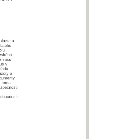
skuse u
latého
olu
eského
zhlasu
us v
řadu
zory a
rgumenty
a téma
zpečnosti
doucnosti