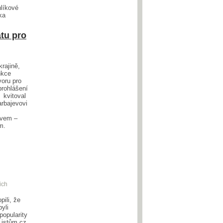
hlíkové
ka
tu pro
rajině,
nkce
voru pro
prohlášení
 kvitoval
arbajevovi
zvem –
ím.
ich
ili, že
yli
popularity
Listům.cz