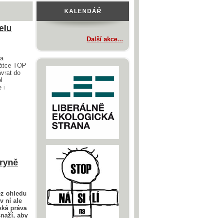
KALENDÁŘ
elu
Další akce...
va
dátce TOP
vrat do
l
 i
tryně
ez ohledu
v ní ale
ská práva
snaží, aby