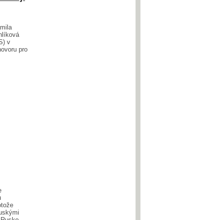
mila
hlíková
S) v
hovoru pro
e
u
otože
ruskými
í Rusko