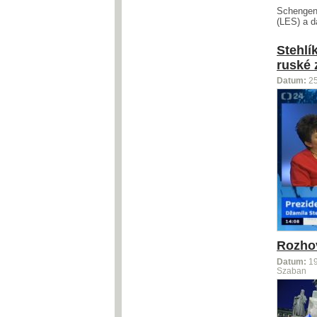
Schengens
(LES) a d
Stehlí
ruské 
Datum:
2
Rozhov
Datum:
1
Szaban