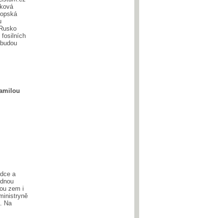
íková
ropská
u
 Rusko
 fosilních
ebudou
žamilou
rdce a
ednou
ou zem i
ministryně
á. Na