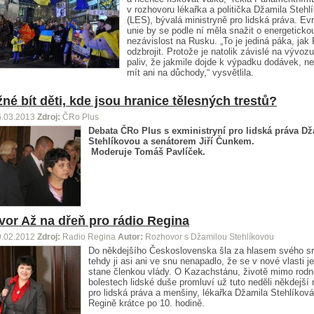
v rozhovoru lékařka a politička Džamila Stehl
(LES), bývalá ministryně pro lidská práva. Ev
unie by se podle ní měla snažit o energeticko
nezávislost na Rusku. „To je jediná páka, jak
odzbrojit. Protože je natolik závislé na vývozu
paliv, že jakmile dojde k výpadku dodávek, n
mít ani na důchody,“ vysvětlila.
né bít děti, kde jsou hranice tělesných trestů?
6.03.2013
Zdroj:
ČRo Plus
Debata ČRo Plus s ex
ministryní pro lidská práva D
Stehlíkovou a senátorem Jiří Čunkem.
Moderuje Tomáš Pavlíček.
or Až na dřeň pro rádio Regina
9.02.2012
Zdroj:
Radio Regina
Autor:
Rozhovor s Džamilou Stehlíkovou
Do někdejšího Československa šla za hlasem svého s
tehdy ji asi ani ve snu nenapadlo, že se v nové vlasti j
stane členkou vlády. O Kazachstánu, životě mimo rodn
bolestech lidské duše promluví už tuto neděli někdejší 
pro lidská práva a menšiny, lékařka Džamila Stehlíkov
Regině krátce po 10. hodině.