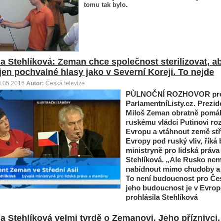
tomu tak bylo.
a Stehlíková: Zeman chce společnost sterilizovat, a
 jen pochvalné hlasy jako v Severní Koreji. To nejde
3.05.2016
Autor:
Česká televize
PŮLNOČNÍ ROZHOVOR
pr
ParlamentníListy.cz.
Prezid
Miloš Zeman obratně pomá
ruskému vládci Putinovi ro
Evropu a vtáhnout země st
Evropy pod ruský vliv, říká 
ministryně pro lidská práva
Stehlíková. „Ale Rusko ne
nabídnout mimo chudoby a 
To není budoucnost pro Če
jeho budoucnost je v Evrop
prohlásila Stehlíková
a Stehlíková velmi tvrdě o Zemanovi. Jeho příznivci, 