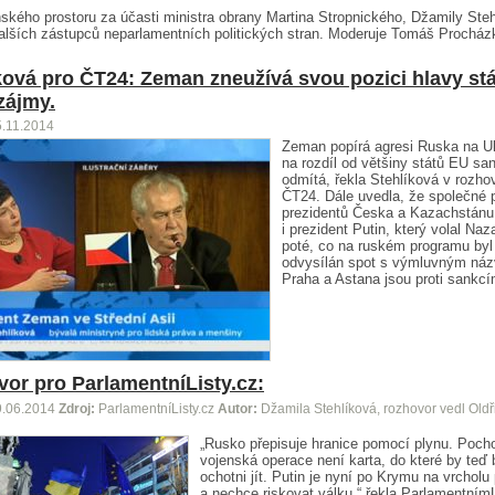
kého prostoru za účasti ministra obrany Martina Stropnického, Džamily Ste
alších zástupců neparlamentních politických stran. Moderuje Tomáš Procház
ková pro ČT24: Zeman zneužívá svou pozici hlavy stá
zájmy.
5.11.2014
Zeman popírá agresi Ruska na Uk
na rozdíl od většiny států EU sa
odmítá, řekla Stehlíková v rozho
ČT24. Dále uvedla, že společné 
prezidentů Česka a Kazachstánu
i prezident Putin, který volal Naz
poté, co na ruském programu byl
odvysílán spot s výmluvným ná
Praha a Astana jsou proti sankc
or pro ParlamentníListy.cz:
9.06.2014
Zdroj:
ParlamentníListy.cz
Autor:
Džamila Stehlíková, rozhovor vedl Oldř
„Rusko přepisuje hranice pomocí plynu. Pochop
vojenská operace není karta, do které by teď b
ochotni jít. Putin je nyní po Krymu na vrcholu 
a nechce riskovat válku,“ řekla Parlamentním