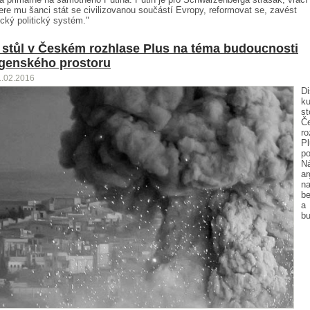
ere mu šanci stát se civilizovanou součástí Evropy, reformovat se, zavést
cký politický systém."
 stůl v Českém rozhlase Plus na téma budoucnosti
genského prostoru
1.02.2016
Di
ku
st
Č
ro
Pl
po
Ná
a
n
be
a
bu