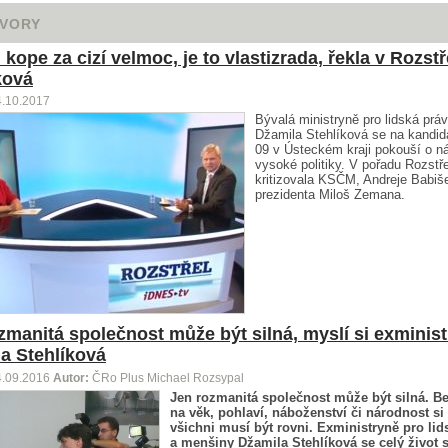
VORY
kope za cizí velmoc, je to vlastizrada, řekla v Rozstř
ková
4.10.2017
Bývalá ministryně pro lidská prá
Džamila Stehlíková se na kandi
09 v Ústeckém kraji pokouší o ná
vysoké politiky. V pořadu Rozstře
kritizovala KSČM, Andreje Babiše
prezidenta Miloš Zemana.
zmanitá společnost může být silná, myslí si exminis
a Stehlíková
4.09.2016
Autor:
ČRo Plus Michael Rozsypal
Jen rozmanitá společnost může být silná. B
na věk, pohlaví, náboženství či národnost si 
všichni musí být rovni. Exministryně pro lid
a menšiny Džamila Stehlíková se celý život 