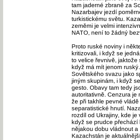
tam jaderné zbraně za S
Nazarbajev jezdí poměrně
turkistickému světu. Kaz
zeměmi je velmi intenzivn
NATO, není to žádný bez
Proto ruské noviny i někte
kritizovali, i když se jedn
to velice řevnivě, jaktož
když má mít jenom ruský
Sovětského svazu jako spo
jiným skupinám, i když se 
gesto. Obavy tam tedy j
autoritativně. Cenzura je
že při takhle pevné vládě
separatistické hnutí. Na
rozdíl od Ukrajiny, kde 
když se prudce přechází k
nějakou dobu vládnout a 
Kazachstán je aktuálnější