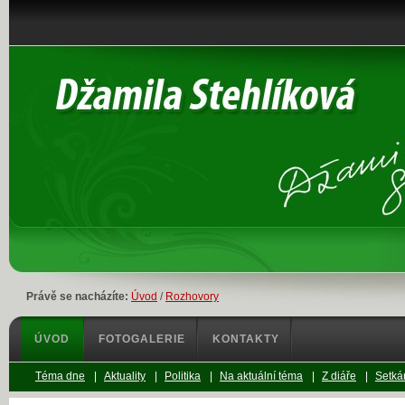
Právě se nacházíte:
Úvod
/
Rozhovory
ÚVOD
FOTOGALERIE
KONTAKTY
Téma dne
|
Aktuality
|
Politika
|
Na aktuální téma
|
Z diáře
|
Setkán