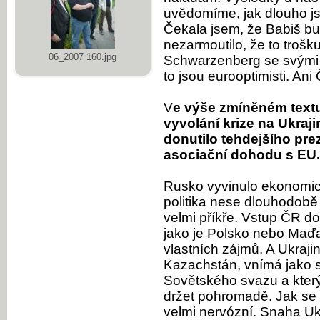
uvědomíme, jak dlouho js
Čekala jsem, že Babiš bu
nezarmoutilo, že to trošk
06_2007 160.jpg
Schwarzenberg se svými 
to jsou eurooptimisti. An
V
e výše zmíněném textu 
vyvolání krize na Ukraj
donutilo tehdejšího pr
asociační dohodu s EU.
Rusko vyvinulo ekonomický
politika nese dlouhodobě
velmi příkře. Vstup ČR do
jako je Polsko nebo Maď
vlastních zájmů. A Ukraji
Kazachstán, vnímá jako s
Sovětského svazu a který
držet pohromadě. Jak se 
velmi nervózní. Snaha Ukr