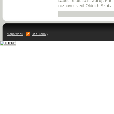
Date:
19.06.2014
Zdroj:
Parl
rozhovor vedl Oldřich Szaba
Mapa webu
|
RSS kanály