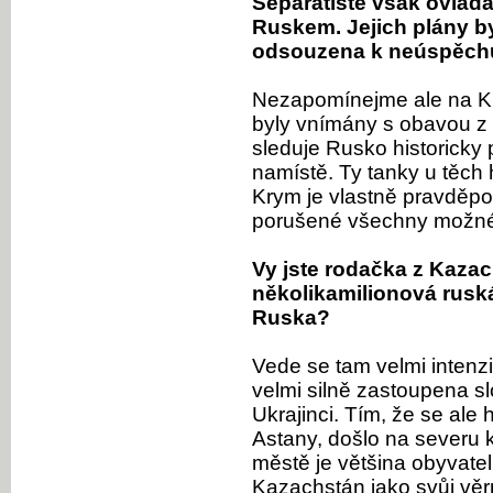
Separatisté však ovládaj
Ruskem. Jejich plány byl
odsouzena k neúspěch
Nezapomínejme ale na K
byly vnímány s obavou z
sleduje Rusko historicky p
namístě. Ty tanky u těch
Krym je vlastně pravděpod
porušené všechny možné
Vy jste rodačka z Kazac
několikamilionová ruská
Ruska?
Vede se tam velmi intenzi
velmi silně zastoupena s
Ukrajinci. Tím, že se ale
Astany, došlo na severu 
městě je většina obyvatel
Kazachstán jako svůj věrn