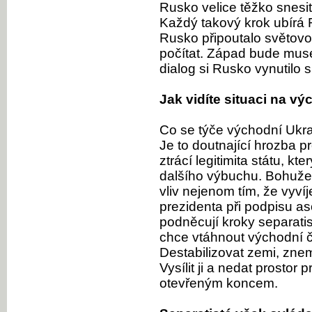
Rusko velice těžko snesit
Každý takový krok ubírá 
Rusko připoutalo světovo
počítat. Západ bude muse
dialog si Rusko vynutilo 
Jak vidíte situaci na v
Co se týče východní Ukra
Je to doutnající hrozba p
ztrácí legitimita státu, kt
dalšího výbuchu. Bohužel
vliv nejenom tím, že vyvíj
prezidenta při podpisu aso
podněcují kroky separatis
chce vtáhnout východní čá
Destabilizovat zemi, znem
Vysílit ji a nedat prostor 
otevřeným koncem.