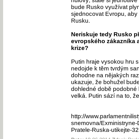
nulový, stále si jednotliv
bude Rusko využívat plyn
sjednocovat Evropu, aby 
Rusku.
Neriskuje tedy Rusko př
evropského zákazníka a
krize?
Putin hraje vysokou hru 
nedojde k těm tvrdým sank
dohodne na nějakých raza
ukazuje, že bohužel bude 
dohledné době podobné kr
velká. Putin sází na to,
http://www.parlamentnilist
snemovna/Exministryne-Dz
Pratele-Ruska-utikejte-