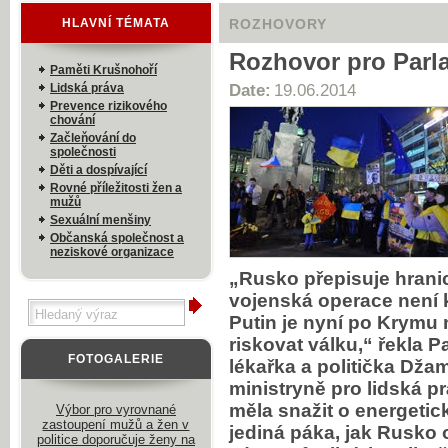
HLAVNÍ TÉMATA
ROZHOVORY
Rozhovor pro Parla
Paměti Krušnohoří
Lidská práva
Date:
19.06.2014
Prevence rizikového
chování
Začleňování do
společnosti
Děti a dospívající
Rovné příležitosti žen a
mužů
Sexuální menšiny
Občanská společnost a
neziskové organizace
„Rusko přepisuje hranic
vojenská operace není ka
Putin je nyní po Krymu 
riskovat válku,“ řekla 
FOTOGALERIE
lékařka a politička Džam
ministryně pro lidská p
měla snažit o energetic
Výbor pro vyrovnané
zastoupení mužů a žen v
jediná páka, jak Rusko o
politice doporučuje ženy na