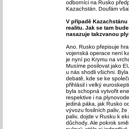
odborníci na Rusko předpo
Kazachstán. Doufám však
V případě Kazachstánu j
realitu. Jak se tam bud
nasazuje takzvanou pl
Ano. Rusko přepisuje hra
vojenská operace není kart
je nyní po Krymu na vrcho
Musíme posilovat jako E
u nás shodli všichni. By
debatě, kde se ke společ
přihlásil i velký euroskep
byla schopná vytvořit en
respektive i na plynovode
jediná páka, jak Rusko odz
vývozu fosilních paliv, ž
paliv, dojde v Rusku k ek
důchody. Ale pokrok smě