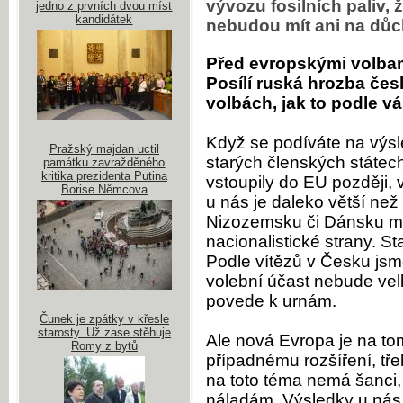
vývozu fosilních paliv,
jedno z prvních dvou míst
kandidátek
nebudou mít ani na důch
Před evropskými volbami
Posílí ruská hrozba č
volbách, jak to podle v
Když se podíváte na výsl
Pražský majdan uctil
starých členských státec
památku zavražděného
kritika prezidenta Putina
vstoupily do EU později, 
Borise Němcova
u nás je daleko větší než
Nizozemsku či Dánsku ma
nacionalistické strany. S
Podle vítězů v Česku jsme
volební účast nebude velk
povede k urnám.
Čunek je zpátky v křesle
starosty. Už zase stěhuje
Ale nová Evropa je na tom
Romy z bytů
případnému rozšíření, tř
na toto téma nemá šanci,
náladám. Výsledky u nás n