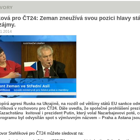
VORY
ková pro ČT24: Zeman zneužívá svou pozici hlavy stá
zájmy.
11.2014
pírá agresi Ruska na Ukrajině, na rozdíl od většiny států EU sankce odm
ehlíková v rozhovoru pro ČT24. Dále uvedla, že společné prohlášení prez
azachstánu kvitoval i prezident Putin, který volal Nazarbajevovi poté, 
rogramu byl odvysílán spot s výmluvným názvem – Praha a Astana jsou
.
ovor Stehlíkové pro ČT24 můžete sledovat na: