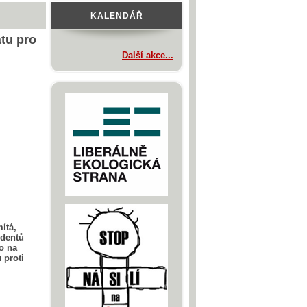
KALENDÁŘ
tu pro
Další akce...
ítá,
identů
co na
 proti