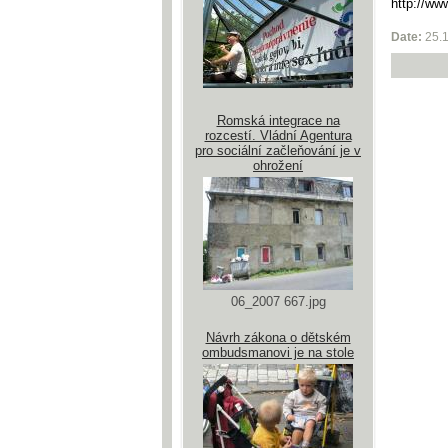
http://ww
Date:
25.
Romská integrace na
rozcestí. Vládní Agentura
pro sociální začleňování je v
ohrožení
06_2007 667.jpg
Návrh zákona o dětském
ombudsmanovi je na stole