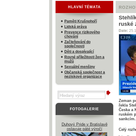
HLAVNÍ TÉMATA
ROZHO
Stehlí
Paměti Krušnohoří
ruské 
Lidská práva
Date:
25.
Prevence rizikového
chování
Začleňování do
společnosti
Děti a dospívající
Rovné příležitosti žen a
mužů
Sexuální menšiny
Občanská společnost a
neziskové organizace
Zeman po
řekla St
FOTOGALERIE
Česka a K
ruském p
sankcím
Duhový Pride v Bratislavě
oslavuje páté výročí
Celý rozh