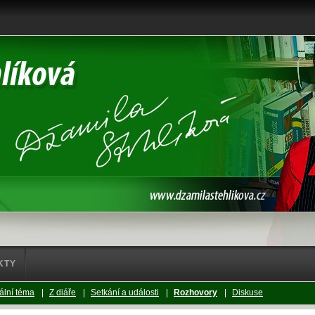
KTY
ální téma
|
Z diáře
|
Setkání a události
|
Rozhovory
|
Diskuse