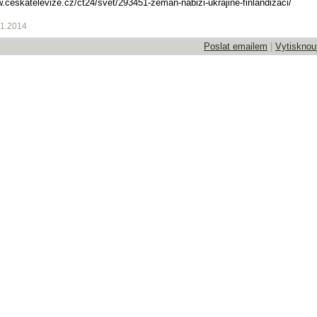
w.ceskatelevize.cz/ct24/svet/293451-zeman-nabizi-ukrajine-finlandizaci/
11.2014
Poslat emailem
|
Vytisknou