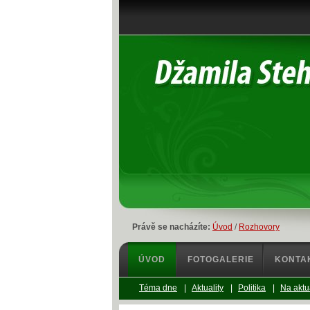
Právě se nacházíte:
Úvod
/
Rozhovory
ÚVOD
FOTOGALERIE
KONTA
Téma dne
|
Aktuality
|
Politika
|
Na aktu