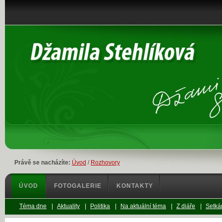
Právě se nacházíte:
Úvod
/
Rozhovory
ÚVOD
FOTOGALERIE
KONTAKTY
Téma dne
|
Aktuality
|
Politika
|
Na aktuální téma
|
Z diáře
|
Setkán