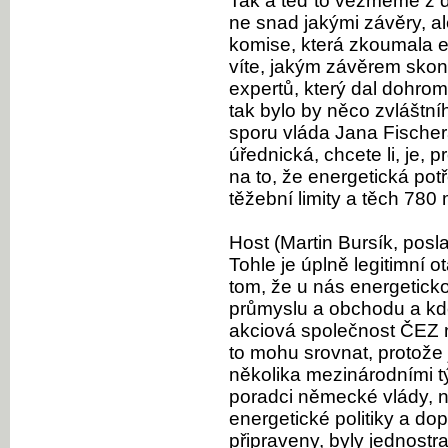
Tak a teď to vezmeme z dr
ne snad jakými závěry, a
komise, která zkoumala e
víte, jakým závěrem skon
expertů, který dal dohro
tak bylo by něco zvláštní
sporu vláda Jana Fischer
úřednická, chcete li, je,
na to, že energetická pot
těžební limity a těch 780 
Host (Martin Bursík, posl
Tohle je úplně legitimní 
tom, že u nás energeticko
průmyslu a obchodu a kde 
akciová společnost ČEZ 
to mohu srovnat, protože 
několika mezinárodními tý
poradci německé vlády, na
energetické politiky a do
připraveny, byly jednostr