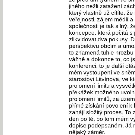
jiného nežli zatažení zách
který vlastně už cítíte, ž
veřejnosti, zájem médií a 
společnosti je tak silný,
koncepce, která počítá s p
zlikvidovat dva pokusy. D
perspektivu obcím a umož
to znamená tuhle hrozbu 
vážně a dokonce to, co j
konferenci, to je další ot
mém vystoupení ve sněmo
starostovi Litvínova, ve 
prolomení limitu a vysvět
překážek možného uvolně
prolomení limitů, za úze
přímé získání povolení k 
zahájí složitý proces. To
den po té, po tom mém vy
dopise podepsaném. Já n
nějaký záměr.