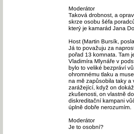
Moderátor
Taková drobnost, a opravd
skrze osobu šéfa poradců
který je kamarád Jana D
Host (Martin Bursík, posl
Já to považuju za naprost
pořad 13 komnata. Tam je
Vladimíra Mlynáře v podst
bylo to veliké bezpráví vů
ohromnému tlaku a muselo 
na mě zapůsobila taky a v
zarážející, když on dokáž
zkušenosti, on vlastně do
diskreditační kampani vůči
úplně dobře nerozumím.
Moderátor
Je to osobní?