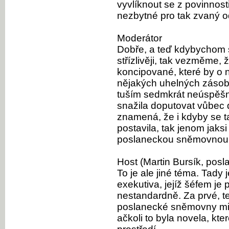
vyvlíknout se z povinnost
nezbytné pro tak zvaný o
Moderátor
Dobře, a teď kdybychom s
střízlivěji, tak vezměme,
koncipované, které by o 
nějakých uhelných zásob
tuším sedmkrát neúspěšn
snažila doputovat vůbec
znamená, že i kdyby se t
postavila, tak jenom jaksi
poslaneckou sněmovnou t
Host (Martin Bursík, posl
To je ale jiné téma. Tady
exekutiva, jejíž šéfem je
nestandardně. Za prvé, t
poslanecké sněmovny min
ačkoli to byla novela, kte