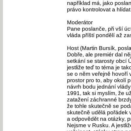
například má, jako posl
právo kontrolovat a hlídat
Moderátor
Pane poslanče, při vší úc
vláda příští pondělí až z
Host (Martin Bursík, posl
Dobře, ale premiér dal ně
setkání se starosty obcí 
jestliže teď to téma je t
se o něm veřejně hovoří v
prostor pro to, aby okolí 
návrh bodu jednání vlády
1991, tak si myslím, že už
zatažení záchranné brzdy
že tohle skutečně se podař
skutečně udělá pořádek v
a odpovědět na otázky, p
Nejsme v Rusku. A jestliž