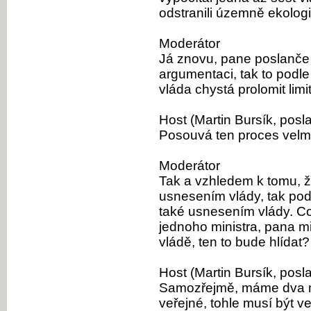
odstranili územně ekologic
Moderátor
Já znovu, pane poslanče B
argumentaci, tak to podl
vláda chystá prolomit limi
Host (Martin Bursík, posl
Posouvá ten proces velm
Moderátor
Tak a vzhledem k tomu, že
usnesením vlády, tak podo
také usnesením vlády. Co 
jednoho ministra, pana mi
vládě, ten to bude hlídat
Host (Martin Bursík, posl
Samozřejmě, máme dva mi
veřejné, tohle musí být veř