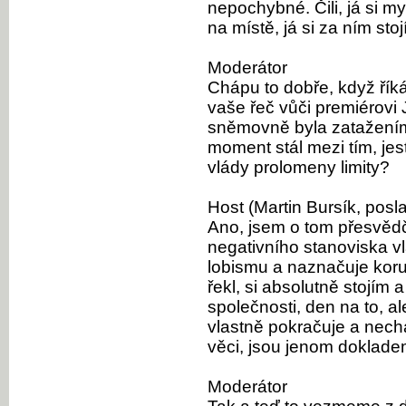
nepochybné. Čili, já si m
na místě, já si za ním sto
Moderátor
Chápu to dobře, když říká
vaše řeč vůči premiérovi
sněmovně byla zatažením 
moment stál mezi tím, jes
vlády prolomeny limity?
Host (Martin Bursík, posl
Ano, jsem o tom přesvědč
negativního stanoviska vl
lobismu a naznačuje koru
řekl, si absolutně stojím 
společnosti, den na to, a
vlastně pokračuje a nech
věci, jsou jenom dokladem
Moderátor