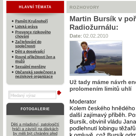
HLAVNÍ TÉMATA
ROZHOVORY
Martin Bursík v po
Paměti Krušnohoří
Radiožurnálu:
Lidská práva
Prevence rizikového
Date:
02.02.2010
chování
Začleňování do
společnosti
Děti a dospívající
Rovné příležitosti žen a
mužů
Sexuální menšiny
Občanská společnost a
neziskové organizace
Už tady máme návrh ene
prolomením limitů uhlí
Moderator
Kolem českého hnědého u
FOTOGALERIE
další zajímavý příběh. Po
Bursík, obvinil vládu Jan
Děti a mladiství, patologičtí
podlehnutí lobingu těžař
hráči a závislí na dávkách
by měli být chráněni před
k omluvě, což Bursík od