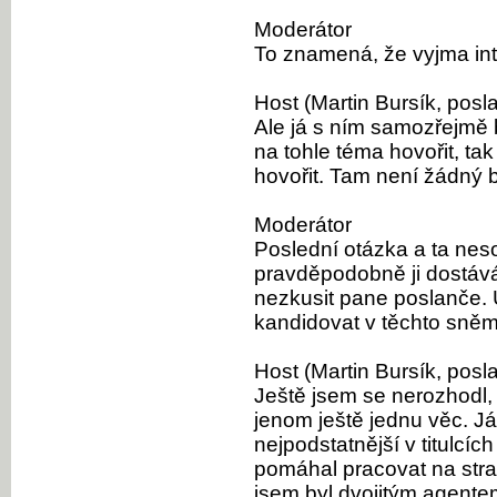
Moderátor
To znamená, že vyjma int
Host (Martin Bursík, posl
Ale já s ním samozřejmě b
na tohle téma hovořit, ta
hovořit. Tam není žádný b
Moderátor
Poslední otázka a ta nes
pravděpodobně ji dostávát
nezkusit pane poslanče. U
kandidovat v těchto sně
Host (Martin Bursík, posl
Ještě jsem se nerozhodl, 
jenom ještě jednu věc. Já
nejpodstatnější v titulcí
pomáhal pracovat na strat
jsem byl dvojitým agentem