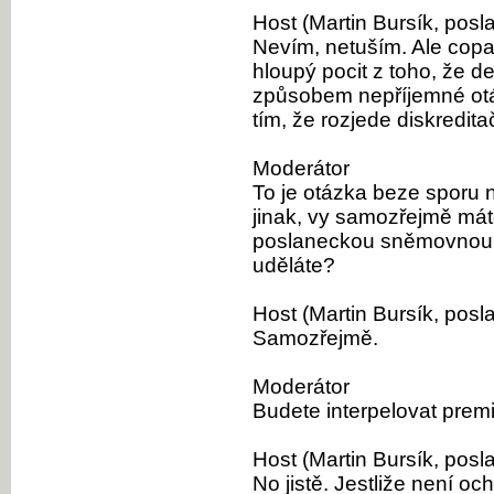
Host (Martin Bursík, posl
Nevím, netuším. Ale copa
hloupý pocit z toho, že d
způsobem nepříjemné otá
tím, že rozjede diskredit
Moderátor
To je otázka beze sporu 
jinak, vy samozřejmě mát
poslaneckou sněmovnou a
uděláte?
Host (Martin Bursík, posl
Samozřejmě.
Moderátor
Budete interpelovat prem
Host (Martin Bursík, posl
No jistě. Jestliže není 