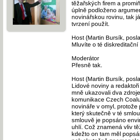
těžařských firem a promiň
úplně podloženo argumen
novinářskou rovinu, tak j
tvrzení použít.
Host (Martin Bursík, posl
Mluvíte o té diskreditačn
Moderátor
Přesně tak.
Host (Martin Bursík, posl
Lidové noviny a redaktoři
mně ukazovali dva zdroje.
komunikace Czech Coalu 
novináře v omyl, protože 
který skutečně v té smlou
smlouvě je popsáno envir
uhlí. Což znamená vliv tě
kdežto on tam měl popsán