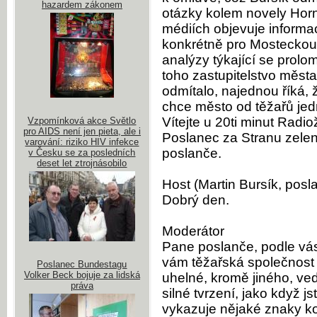
hazardem zákonem
otázky kolem novely Hor
médiích objevuje informac
konkrétně pro Mosteckou
analýzy týkající se prolo
toho zastupitelstvo města
odmítalo, najednou říká, 
chce město od těžařů jed
Vítejte u 20ti minut Radio
Vzpomínková akce Světlo
pro AIDS není jen pieta, ale i
Poslanec za Stranu zelen
varování: riziko HIV infekce
poslanče.
v Česku se za posledních
deset let ztrojnásobilo
Host (Martin Bursík, posl
Dobrý den.
Moderátor
Pane poslanče, podle vás,
vám těžařská společnost 
Poslanec Bundestagu
Volker Beck bojuje za lidská
uhelné, kromě jiného, ve
práva
silné tvrzení, jako když j
vykazuje nějaké znaky ko