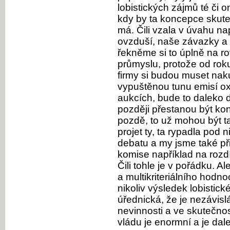
lobistických zájmů té či o
kdy by ta koncepce skute
má. Čili vzala v úvahu na
ovzduší, naše závazky a c
řekněme si to úplně na rov
průmyslu, protože od rok
firmy si budou muset na
vypuštěnou tunu emisí oxi
aukcích, bude to daleko d
později přestanou být ko
pozdě, to už mohou být 
projet ty, ta rypadla pod n
debatu a my jsme také př
komise například na rozd
Čili tohle je v pořádku. A
a multikriteriálního hodn
nikoliv výsledek lobistické
úřednická, že je nezávisl
nevinnosti a ve skutečnost
vládu je enormní a je dale