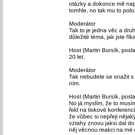
otázky a dokonce mě nap
tomhle, no tak mu to po
Moderátor
Tak to je jedna věc a dru
důležité téma, jak jste říka
Host (Martin Bursík, posl
20 let.
Moderátor
Tak nebudete se snažit s
ním.
Host (Martin Bursík, posl
No já myslím, že to musí
řekl na tiskové konferenc
že vůbec si nepřeji nějak
vztahy znovu jaksi dal do
něj věcnou reakci na mé d