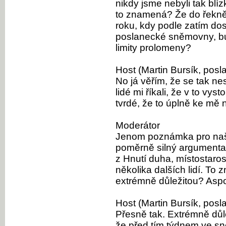
nikdy jsme nebyli tak blíz
to znamená? Že do řekně
roku, kdy podle zatím do
poslanecké sněmovny, b
limity prolomeny?
Host (Martin Bursík, posl
No já věřím, že se tak ne
lidé mi říkali, že v to v
tvrdé, že to úplně ke mě n
Moderátor
Jenom poznámka pro naše
poměrně silný argumenta
z Hnutí duha, místostaros
několika dalších lidí. To
extrémně důležitou? Aspo
Host (Martin Bursík, posl
Přesně tak. Extrémně důle
že před tím týdnem ve s