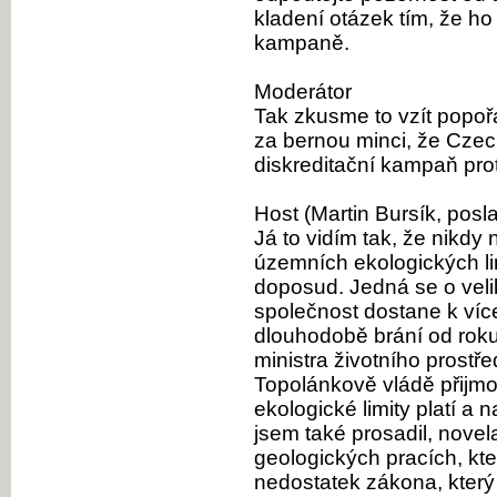
kladení otázek tím, že ho 
kampaně.
Moderátor
Tak zkusme to vzít popo
za bernou minci, že Czech
diskreditační kampaň prot
Host (Martin Bursík, posl
Já to vidím tak, že nikdy
územních ekologických li
doposud. Jedná se o veli
společnost dostane k více
dlouhodobě brání od roku
ministra životního prostře
Topolánkově vládě přijmo
ekologické limity platí a 
jsem také prosadil, nove
geologických pracích, kter
nedostatek zákona, kter