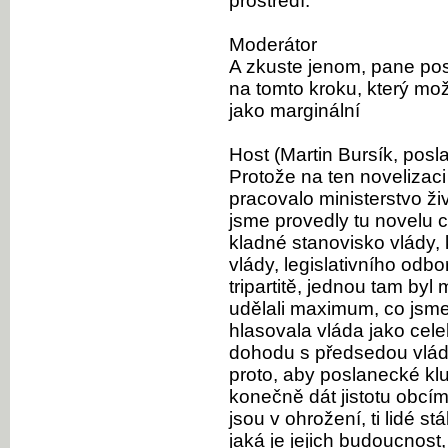
prostředí.
Moderátor
A zkuste jenom, pane pos
na tomto kroku, který m
jako marginální
Host (Martin Bursík, posl
Protože na ten novelizac
pracovalo ministerstvo ži
jsme provedly tu novelu 
kladné stanovisko vlády, 
vlády, legislativního odb
tripartitě, jednou tam b
udělali maximum, co jsme
hlasovala vláda jako cel
dohodu s předsedou vlá
proto, aby poslanecké klu
konečně dát jistotu obcím,
jsou v ohrožení, ti lidé st
jaká je jejich budoucnost