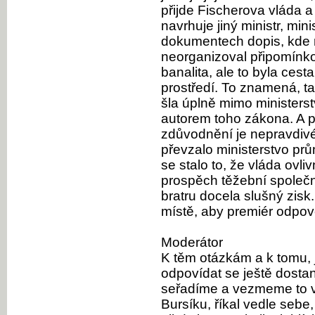
přijde Fischerova vláda a
navrhuje jiný ministr, min
dokumentech dopis, kde m
neorganizoval připomínko
banalita, ale to byla cesta
prostředí. To znamená, t
šla úplně mimo ministerstv
autorem toho zákona. A pa
zdůvodnění je nepravdiv
převzalo ministerstvo pr
se stalo to, že vláda ovliv
prospěch těžební společno
bratru docela slušný zisk.
místě, aby premiér odpov
Moderátor
K těm otázkám a k tomu, j
odpovídat se ještě dost
seřadíme a vezmeme to v
Bursíku, říkal vedle sebe,