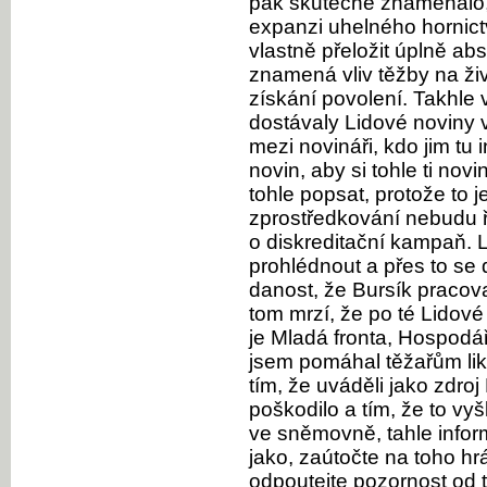
pak skutečně znamenalo, 
expanzi uhelného hornictví
vlastně přeložit úplně ab
znamená vliv těžby na živ
získání povolení. Takhle
dostávaly Lidové noviny 
mezi novináři, kdo jim tu 
novin, aby si tohle ti novi
tohle popsat, protože to j
zprostředkování nebudu ří
o diskreditační kampaň. 
prohlédnout a přes to se 
danost, že Bursík pracova
tom mrzí, že po té Lidové
je Mladá fronta, Hospodář
jsem pomáhal těžařům likv
tím, že uváděli jako zdro
poškodilo a tím, že to vyš
ve sněmovně, tahle inform
jako, zaútočte na toho hr
odpoutejte pozornost od t