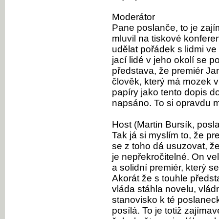
Moderátor
Pane poslanče, to je zaj
mluvil na tiskové konferen
udělat pořádek s lidmi ve 
jací lidé v jeho okolí se p
představa, že premiér Ja
člověk, který má mozek v
papíry jako tento dopis do
napsáno. To si opravdu m
Host (Martin Bursík, posl
Tak já si myslím to, že pr
se z toho dá usuzovat, že
je nepřekročitelné. On ve
a solidní premiér, který 
Akorát že s touhle předs
vláda stáhla novelu, vlád
stanovisko k té poslanec
posílá. To je totiž zajím