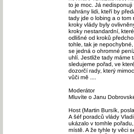
to je moc. Já nedisponuj
nahrány lidi, kteří by pře
tady jde o lobing a o tom
kroky vlády byly ovlivněn
kroky nestandardní, které
odlišné od kroků předchoz
tohle, tak je nepochybné,
se jedná o ohromné peníze
uhlí. Jestliže tady máme 
sledujeme pořad, ve kter
dozorčí rady, který mimo
vůči mě ....
Moderátor
Mluvíte o Janu Dobrovské
Host (Martin Bursík, posl
A šéf poradců vlády Vladim
ukázalo v tomhle pořadu, 
místě. A že tyhle ty věci 