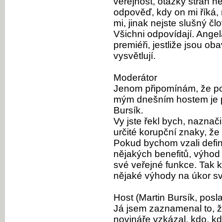
veřejnost, otázky stran n
odpověď, kdy on mi říká,
mi, jinak nejste slušný č
Všichni odpovídají. Ange
premiéři, jestliže jsou oba
vysvětlují.
Moderátor
Jenom připomínám, že po
mým dnešním hostem je p
Bursík.
Vy jste řekl bych, naznač
určité korupční znaky, že
Pokud bychom vzali defini
nějakých benefitů, výhod 
své veřejné funkce. Tak 
nějaké výhody na úkor s
Host (Martin Bursík, posl
Já jsem zaznamenal to, ž
novináře vzkázal, kdo, kdy