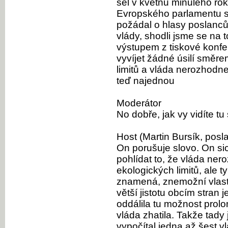
šel v květnu minulého ro
Evropského parlamentu s
požádal o hlasy poslanců
vlády, shodli jsme se na 
výstupem z tiskové konfer
vyvíjet žádné úsilí směr
limitů a vláda nerozhodne.
teď najednou
Moderátor
No dobře, jak vy vidíte tu 
Host (Martin Bursík, posl
On porušuje slovo. On sic
pohlídat to, že vláda ne
ekologických limitů, ale ty
znamená, znemožní vlastn
větší jistotu obcím stran 
oddálila tu možnost prolo
vláda zhatila. Takže tady 
vypočítal jedna až šest vl