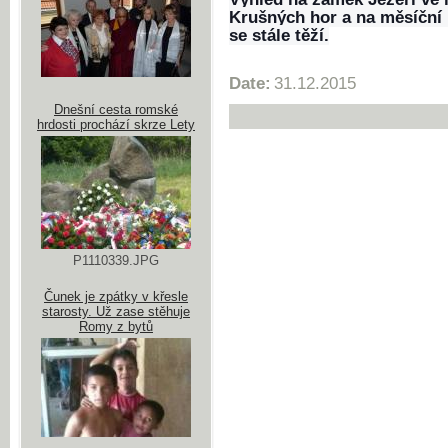
Krušných hor a na měsíční 
se stále těží.
Date:
31.12.2015
Dnešní cesta romské
hrdosti prochází skrze Lety
P1110339.JPG
Čunek je zpátky v křesle
starosty. Už zase stěhuje
Romy z bytů