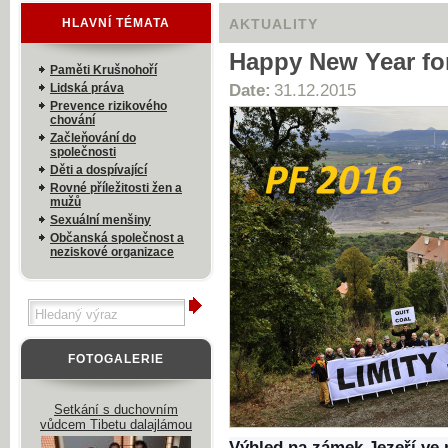
HLAVNÍ TÉMATA
AKTUALITY
Happy New Year for
Paměti Krušnohoří
Lidská práva
Date:
31.12.2015
Prevence rizikového
chování
Začleňování do
společnosti
Děti a dospívající
Rovné příležitosti žen a
mužů
Sexuální menšiny
Občanská společnost a
neziskové organizace
FOTOGALERIE
Setkání s duchovním
vůdcem Tibetu dalajlámou
Výhled na zámek Jezeří ve 