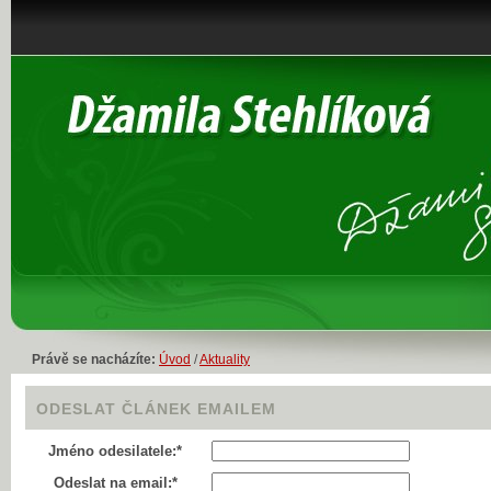
Právě se nacházíte:
Úvod
/
Aktuality
ODESLAT ČLÁNEK EMAILEM
Jméno odesilatele:*
Odeslat na email:*