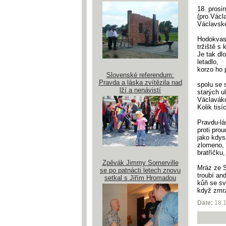
18. prosi
(pro Václ
Václavsk
Hodokvas
tržiště s
Je tak dl
letadlo,
korzo ho 
Slovenské referendum:
Pravda a láska zvítězila nad
spolu se s
lží a nenávistí
starých u
Václaváku
Kolik tis
Pravdu-lá
proti pro
jako kdys
zlomeno,
bratříčku
Zpěvák Jimmy Somerville
Mráz ze S
se po patnácti letech znovu
troubí an
setkal s Jiřím Hromadou
kůň se sv
když zmrz
Date:
18.