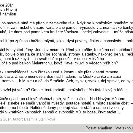
nce 2014
ava Havla)
é náměstí
 po morově ráně má příchuť zemského ráje. Když se k pražským hradbám p
 koňmi, za římského císaře Karla blahé paměti, vynášelo víc než italské bank
ouhé, že dnes pod pomníkem knížete Václava – nedej zahynouti – může přist
pohltí po způsobu božích mlýnů, jako kdysi povozy, fiakry a naposledy – tank
tébly myslící třtiny. Jen dav neumírá. Pění jako příliv, fouká na ochraptělou 
lic, bojuje o místa ke stání se sochami, stromy a stánky, nakonec se valí ře
, není-li už zbytí – na svatodušní pondělí, v srpnu, v květnu…
íc přišlo pod balkon Melantrichu, když Havel mluvil o věcech příštích?
sku nezahlédneš jako čínskou zeď z kosmu, ale přes vlastní rameno
udu času. Zhaslo neonové srdce nad Hradem, na Můstku cinká a zatáčí
i tramvaj – k Muzeu a dál do Strašnic. Ach, synku, synku, dej spravit, co byl
, zavřel jsi vrátka? Omotej tento průstřel pražského těla tisícihlavým fáčem.
ibiře opadl, po oblevě přichází sníh, večer – náledí. Nad Novým Městem
dělé, z nebe se snáší vánoční hvězdy, poutače hotelů a místo zápalné oběti 
ětcem na hřbetě. Nalíčené domy popírají vlastní stáří a ustupují z cesty
lý v krátkých kalhotách šeptáš o svobodě: Můj ty bože, čtvrt století…
12.2014
Autor:
Džamila Stehlíková
Poslat emailem
|
Vytisknou