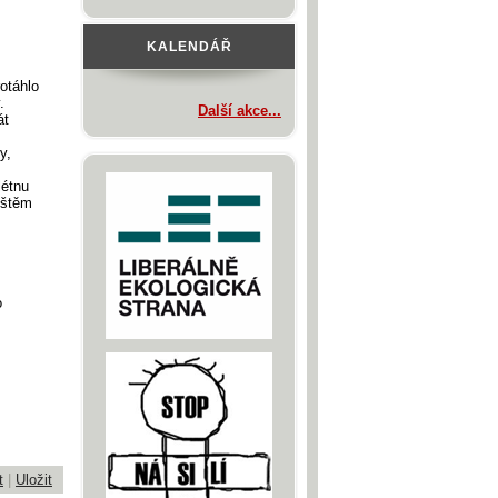
KALENDÁŘ
rotáhlo
y.
Další akce...
át
y,
flétnu
čištěm
o
–
t
|
Uložit