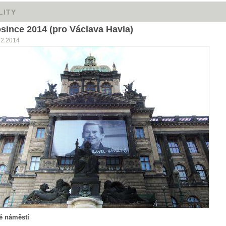
LITY
osince 2014 (pro Václava Havla)
12.2014
é náměstí