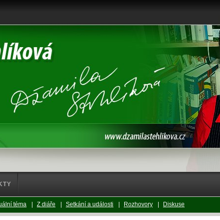
KTY
uální téma
|
Z diáře
|
Setkání a události
|
Rozhovory
|
Diskuse