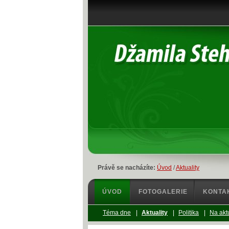
Právě se nacházíte:
Úvod
/
Aktuality
ÚVOD
FOTOGALERIE
KONTA
Téma dne
|
Aktuality
|
Politika
|
Na akt