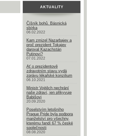
AKTUALITY
Číšník bohů. Básnická
sbírka
06.02.2022
Kam zmizel Nazarbajev a
proč prezident Tokajev
daroval Kazachstán
Putinovi?
07.01.2022
Ať o prezidentově
zdravotním stavu vydá
zprávu lékařské konzilium
06.10.2021
Ministr Vojtěch nechrání
naše zdraví, jen přikyvuje
Babišovi
20.09.2020
Poselstvím letošního
Prague Pride byla podpora
manželství pro všechny,
kterému fandí 67 % české
společnosti
08.08.2020