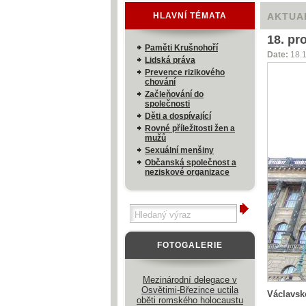
HLAVNÍ TÉMATA
AKTUA
18. pr
Paměti Krušnohoří
Date:
18.
Lidská práva
Prevence rizikového
chování
Začleňování do
společnosti
Děti a dospívající
Rovné příležitosti žen a
mužů
Sexuální menšiny
Občanská společnost a
neziskové organizace
FOTOGALERIE
Mezinárodní delegace v
Osvětimi-Březince uctila
Václavsk
oběti romského holocaustu